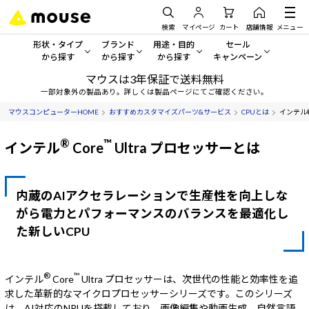
検索
マイページ
カート
店舗情報
メニュー
形状・タイプ
ブランド
用途・目的
セール
から探す
から探す
から探す
キャンペーン
マウスは3年保証で送料無料
形状・タイプから探す をすべてみる
mouse
一般向けパソコン
セール・キャンペーン
一部対象外の製品あり。詳しくは製品ページにてご確認ください。
マウスコンピューターHOME
おすすめカスタマイズパーツ&サービス
CPUとは
インテル®
デスクトップPC
G TUNE
ゲーミングPC・ゲーム向けパソコン
期間限定セール
人気モデルが期間限定・お買
®
™
インテル
Core
Ultra プロセッサーとは
ノートPC
NEXTGEAR
クリエイティブ向け
アウトレットパソコン
すべて新品の旧モデル製品な
タブレットPC
DAIV
ビジネス向けパソコン
内蔵のAIアクセラレーションで生産性を向上しな
おすすめ目玉パソコン
がら電力とパフォーマンスのバランスを最適化し
サーバー
MousePro
学習向けパソコン
今イチオシのパソコンをピッ
た新しいCPU
ワークステーション
iiyama
スペック/パーツ別
Windows 11
|
Copilot+ PC
®
™
インテル
Core
Ultra プロセッサーは、次世代の性能と効率性を追
Windows 11
|
Copilot+ PC
ディスプレイ
AIおすすめパソコン
求した革新的なマイクロプロセッサーシリーズです。このシリーズ
は、AI対応のNPUを搭載しており、画像編集や動画生成、自然言語