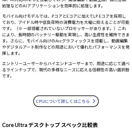
Windows 11
|
Copilot+ PC
Windows 11
|
Copilot+ PC
処理などのAIアプリケーションを効率的に処理します。
モバイル向けモデルでは、PコアとEコアに加えてLP Eコアを採用し
ており、アイドル時や低負荷時の消費電力を大幅に抑えることが可能
です。（※ 一部搭載されていないプロセッサーがあります。）これ
により、長時間のバッテリー駆動を実現し、高い生産性を維持できま
す。さらに、モバイル向けのArcグラフィックスを搭載し、動画編集
やデジタルアート制作などの用途において優れたパフォーマンスを発
揮します。
エントリーユーザーからハイエンドユーザーまで、用途に応じて選べ
るラインナップで、現代の多様なニーズに応える信頼性の高い選択肢
です。
CPUについて詳しくはこちら
Core Ultra デスクトップ スペック比較表