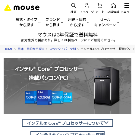
検索
マイページ
カート
店舗情報
メニュー
形状・タイプ
ブランド
用途・目的
セール
から探す
から探す
から探す
キャンペーン
マウスは3年保証で送料無料
形状・タイプから探す をすべてみる
mouse
一般向けパソコン
セール・キャンペーン
一部対象外の製品あり。詳しくは製品ページにてご確認ください。
HOME
用途・目的から探す
スペック・パーツ別
インテル Core プロセッサー 搭載パソコ
デスクトップPC
G TUNE
ゲーミングPC・ゲーム向けパソコン
期間限定セール
人気モデルが期間限定・お買
ノートPC
NEXTGEAR
クリエイティブ向け
アウトレットパソコン
すべて新品の旧モデル製品な
タブレット
DAIV
ビジネス向けパソコン
おすすめ目玉パソコン
サーバー
MousePro
学習向けパソコン
今イチオシのパソコンをピッ
ワークステーション
iiyama
スペック/パーツ別
Windows 11
|
Copilot+ PC
インテル® Core™ プロセッサーについて
Windows 11
|
Copilot+ PC
ディスプレイ
AIおすすめパソコン
インテル® Core™ プロセッサー搭載