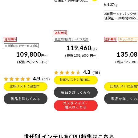
理保証・24時間×365
日電話サポート
約1.37kg
3年間センドバック修
理保証・24時間×365
日電話サポート
送料無料
送料無料
翌営業日出荷サービス対応
送料無料
セットモデル
翌営業日出荷サービス対応
119,460
円
～
109,800
135,0
108,600
円
～
税抜
円
～
99,819
122,80
税抜
円
～
税抜
4.3
（16）
4.9
（11）
比較リストに追加
比較リストに追加
比較リストに追加
製品を詳しくみる
製品を詳しくみる
製品を詳しくみ
カスタマイズ・
購入はこちら
世代別 インテル® CPU 特集はこちら