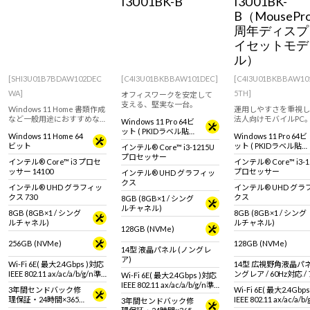
I3U01BK-B
I3U01BK-
B（MousePro
周年ディスプ
イセットモデ
ル）
[SHI3U01B7BDAW102DEC
[C4I3U01BKBBAW101DEC]
[C4I3U01BKBBAW10
WA]
5TH]
オフィスワークを安定して
支える、堅実な一台。
Windows 11 Home 書類作成
運用しやすさを重視し
など一般用途におすすめな
法人向けモバイルPC
Windows 11 Pro 64ビ
スリム型デスクトップパソ
ト＋モニタのセットモ
ット ( PKIDラベル貼付
Windows 11 Home 64
Windows 11 Pro 64ビ
コン！【キーボード・マウ
対応 )
ビット
ット ( PKIDラベル貼付
インテル® Core™ i3-1215U
ス標準付属】
対応 )
プロセッサー
インテル® Core™ i3 プロセ
インテル® Core™ i3-1
ッサー 14100
プロセッサー
インテル® UHD グラフィッ
クス
インテル® UHD グラフィッ
インテル® UHD グラ
クス 730
クス
8GB (8GB×1 / シング
ルチャネル)
8GB (8GB×1 / シング
8GB (8GB×1 / シング
ルチャネル)
ルチャネル)
128GB (NVMe)
256GB (NVMe)
128GB (NVMe)
14型 液晶パネル (ノングレ
ア)
Wi-Fi 6E( 最大2.4Gbps )対応
14型 広視野角液晶パネ
IEEE 802.11 ax/ac/a/b/g/n準
ングレア / 60Hz対応 
Wi-Fi 6E( 最大2.4Gbps )対応
拠 ＋ Bluetooth 5内蔵
クト比16:9)
IEEE 802.11 ax/ac/a/b/g/n準
3年間センドバック修
Wi-Fi 6E( 最大2.4Gbp
拠 ＋ Bluetooth 5内蔵
理保証・24時間×365
IEEE 802.11 ax/ac/a/b
3年間センドバック修
日電話サポート
拠 ＋ Bluetooth 5内蔵