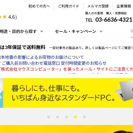
初めての方へ
ご利用ガイド
メルマガ登録
企業情報
個人のお客様 購入・見積相談
4.6
）
03-6636-4321
TEL
用途・目的から探す
セール・キャンペーン
は3年保証で送料無料
一部対象外の製品あり。詳しくは製品ページにてご確認
 ご購入前お問い合わせ電話窓口 受付時間変更のお知らせ
「株式会社マウスコンピューター」を装ったメール・サイトにご注意く
LXB2472HD-B1/ PLXB2472H-GB2付属のACアダプターの無償回収
ーリーグ（MLB）ロサンゼルス・ドジャース戦 バックネット裏への広
】夏季休業スケジュールについて
月28日からの熊本地震に係る被災者生活再建支援について
熊本地震の影響によるお荷物のお届けについて