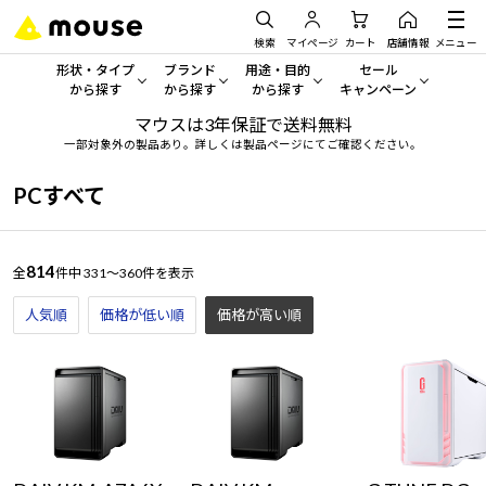
検索
マイページ
カート
店舗情報
メニュー
形状・タイプ
ブランド
用途・目的
セール
から探す
から探す
から探す
キャンペーン
マウスは3年保証で送料無料
形状・タイプから探す をすべてみる
mouse
一般向けパソコン
セール・キャンペーン
一部対象外の製品あり。詳しくは製品ページにてご確認ください。
デスクトップPC
G TUNE
ゲーミングPC・ゲーム向けパソコン
期間限定セール
PCすべて
人気モデルが期間限定・お買
ノートPC
NEXTGEAR
クリエイティブ向け
アウトレットパソコン
814
全
件中
331～360件を表示
すべて新品の旧モデル製品な
タブレット
DAIV
ビジネス向けパソコン
人気順
価格が低い順
価格が高い順
おすすめ目玉パソコン
サーバー
MousePro
学習向けパソコン
今イチオシのパソコンをピッ
ワークステーション
iiyama
スペック/パーツ別
Windows 11
|
Copilot+ PC
Windows 11
|
Copilot+ PC
ディスプレイ
AIおすすめパソコン