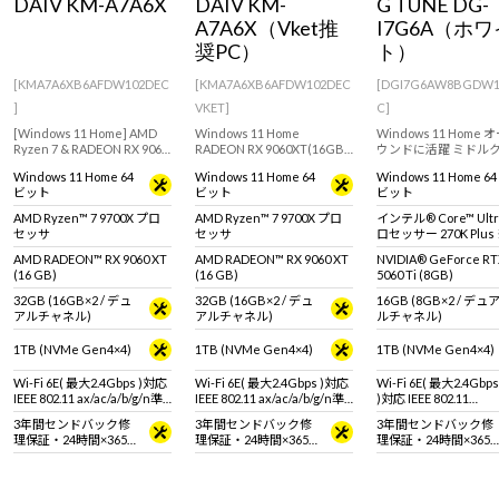
DAIV KM-A7A6X
DAIV KM-
G TUNE DG-
Windows 11
|
Copilot+ PC
Windows 11
|
Copilot+ PC
A7A6X（Vket推
I7G6A（ホワ
奨PC）
ト）
[KMA7A6XB6AFDW102DEC
[KMA7A6XB6AFDW102DEC
[DGI7G6AW8BGDW1
]
VKET]
C]
[Windows 11 Home] AMD
Windows 11 Home
Windows 11 Home
Ryzen 7 & RADEON RX 9060
RADEON RX 9060XT(16GB)
ウンドに活躍 ミドル
XT (16GB)搭載でマンガ・イ
搭載でクリエイター向けの
ゲーミングPC。GeFor
Windows 11 Home 64
Windows 11 Home 64
Windows 11 Home 64
ラスト制作や動画編集など
ミニタワーモデル！【DAIV
RTX 5060 Ti (8GB) 
ビット
ビット
ビット
におすすめなミニタワー型
10周年3Dデータとオリジナ
ル Core Ultra 7 プ
デスクトップPC
ル壁紙付属！】
ー 270K Plus 搭載。
AMD Ryzen™ 7 9700X プロ
AMD Ryzen™ 7 9700X プロ
インテル® Core™ Ultr
タ・マウス・キーボー
セッサ
セッサ
ロセッサー 270K Plus
別売りです。
動作
AMD RADEON™ RX 9060 XT
AMD RADEON™ RX 9060 XT
NVIDIA® GeForce R
(16 GB)
(16 GB)
5060 Ti (8GB)
32GB (16GB×2 / デュ
32GB (16GB×2 / デュ
16GB (8GB×2 / デュ
アルチャネル)
アルチャネル)
ルチャネル)
1TB (NVMe Gen4×4)
1TB (NVMe Gen4×4)
1TB (NVMe Gen4×4)
Wi-Fi 6E( 最大2.4Gbps )対応
Wi-Fi 6E( 最大2.4Gbps )対応
Wi-Fi 6E( 最大2.4Gbps
IEEE 802.11 ax/ac/a/b/g/n準
IEEE 802.11 ax/ac/a/b/g/n準
)対応 IEEE 802.11
拠 ＋ Bluetooth 5内蔵
拠 ＋ Bluetooth 5内蔵
ax/ac/a/b/g/n準拠 ＋
3年間センドバック修
3年間センドバック修
3年間センドバック修
Bluetooth 5内蔵
理保証・24時間×365
理保証・24時間×365
理保証・24時間×365
日電話サポート
日電話サポート
日電話サポート