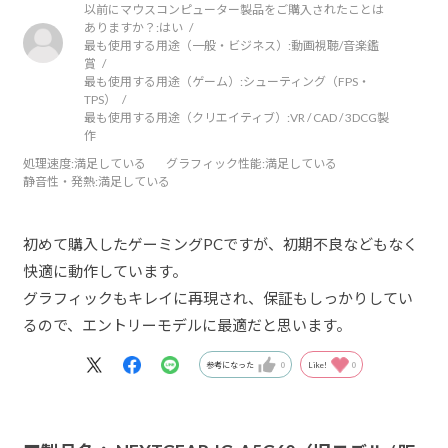
以前にマウスコンピューター製品をご購入されたことは
ありますか？:
はい
最も使用する用途（一般・ビジネス）:
動画視聴/音楽鑑
賞
最も使用する用途（ゲーム）:
シューティング（FPS・
TPS）
最も使用する用途（クリエイティブ）:
VR / CAD / 3DCG製
作
処理速度
:満足している
グラフィック性能
:満足している
静音性・発熱
:満足している
初めて購入したゲーミングPCですが、初期不良などもなく
快適に動作しています。
グラフィックもキレイに再現され、保証もしっかりしてい
るので、エントリーモデルに最適だと思います。
参考になった
0
Like!
0