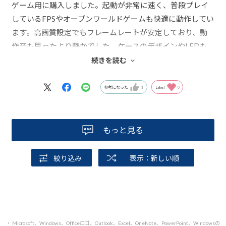
ゲーム用に購入しました。起動が非常に速く、普段プレイ
しているFPSやオープンワールドゲームも快適に動作してい
ます。高画質設定でもフレームレートが安定しており、動
作音も思ったより静かでした。ケースのデザインやLEDも
かっこよく、全体的に満足しています。初めてのゲーミン
続きを読む
グPCとしてもおすすめできる一台です。
参考になった
1
Like!
0
もっと見る
絞り込み
表示：新しい順
・ Microsoft、Windows、Officeロゴ、Outlook、Excel、OneNote、PowerPoint、Windowsの