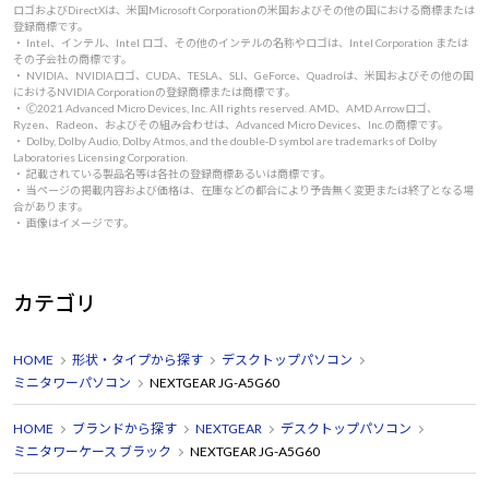
ロゴおよびDirectXは、米国Microsoft Corporationの米国およびその他の国における商標または
登録商標です。
・ Intel、インテル、Intel ロゴ、その他のインテルの名称やロゴは、Intel Corporation または
その子会社の商標です。
・ NVIDIA、NVIDIAロゴ、CUDA、TESLA、SLI、GeForce、Quadroは、米国およびその他の国
におけるNVIDIA Corporationの登録商標または商標です。
・ 🄫2021 Advanced Micro Devices, Inc. All rights reserved. AMD、AMD Arrowロゴ、
Ryzen、Radeon、およびその組み合わせは、Advanced Micro Devices、Inc.の商標です。
・ Dolby, Dolby Audio, Dolby Atmos, and the double-D symbol are trademarks of Dolby
Laboratories Licensing Corporation.
・ 記載されている製品名等は各社の登録商標あるいは商標です。
・ 当ページの掲載内容および価格は、在庫などの都合により予告無く変更または終了となる場
合があります。
・ 画像はイメージです。
カテゴリ
HOME
形状・タイプから探す
デスクトップパソコン
ミニタワーパソコン
NEXTGEAR JG-A5G60
HOME
ブランドから探す
NEXTGEAR
デスクトップパソコン
ミニタワーケース ブラック
NEXTGEAR JG-A5G60