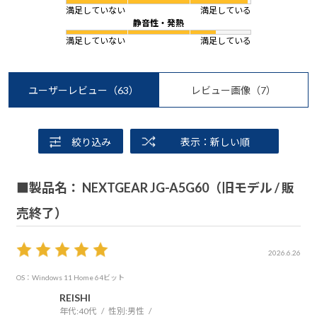
満足していない
満足している
静音性・発熱
満足していない
満足している
ユーザーレビュー
（63）
レビュー画像
（7）
絞り込み
表示：新しい順
■製品名： NEXTGEAR JG-A5G60（旧モデル / 販
売終了）
2026.6.26
OS：Windows 11 Home 64ビット
REISHI
年代:
40代
性別:
男性