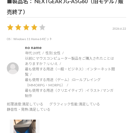
■製品名： NEXTGEAR JG-A5G60（旧モデル / 販
売終了）
2026.6.22
OS：Windows 11 Home 64ビット
no name
年代:
20代
性別:
女性
以前にマウスコンピューター製品をご購入されたことは
ありますか？:
いいえ
最も使用する用途（一般・ビジネス）:
インターネット閲
覧
最も使用する用途（ゲーム）:
ロールプレイング
（MMORPG・MORPG）
最も使用する用途（クリエイティブ）:
イラスト / マンガ
制作
処理速度
:満足している
グラフィック性能
:満足している
静音性・発熱
:満足している