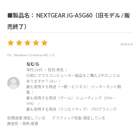
■製品名： NEXTGEAR JG-A5G60（旧モデル / 販
売終了）
2026.6.4
OS：Windows 11 Home 64ビット
なむら
年代:
20代
性別:
男性
以前にマウスコンピューター製品をご購入されたことは
ありますか？:
はい
最も使用する用途（一般・ビジネス）:
インターネット閲
覧
最も使用する用途（ゲーム）:
シューティング（FPS・
TPS）
最も使用する用途（クリエイティブ）:
プログラミング
処理速度
:満足している
グラフィック性能
:満足している
静音性・発熱
:普通