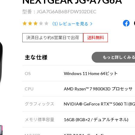
JGA7G6AB6BFDW102DEC
（1）
レビューを見る
決済日より約6営業日で出荷
送料無料
主な仕様
もっと詳しくみ
OS
Windows 11 Home 64ビット
CPU
AMD Ryzen™ 7 9800X3D プロセッサ
グラフィックス
NVIDIA® GeForce RTX™ 5060 Ti (8G
メモリ標準容量
16GB (8GB×2 / デュアルチャネル)