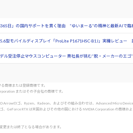
365日」の国内サポートを貫く理由 “ゆいまーる”の精神と最新AIで
6型モバイルディスプレイ「ProLite P1671HSC-B1J」実機レビ
ル受注停止――マウスコンピューター 軣社長が挑む“脱・メーカーのエゴ”と
tionにおける商標または登録商標です。
l Corporation またはその子会社の商標です。
rved. AMD、AMD Arrowロゴ、Ryzen、Radeon、およびその組み合わせは、Advanced Micro De
d. NVIDIA、NVIDIA ロゴ、GeForce RTX は米国およびその他の国における NVIDIA C
く変更または終了となる場合があります。