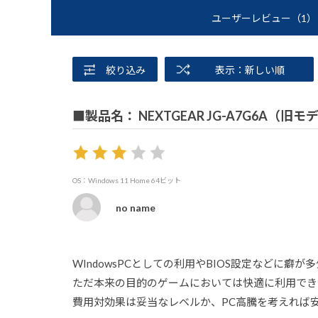
ユーザーレビュー
（1）
絞り込み
表示：新しい順
■製品名： NEXTGEAR JG-A7G6A（旧モ
OS：Windows 11 Home 64ビット
no name
WIndowsPCとしての利用やBIOS設定などに癖
ただ本来の目的のゲームにおいては快適に利用でき
費用対効果は妥当なレベルか、PC高騰を考えれば