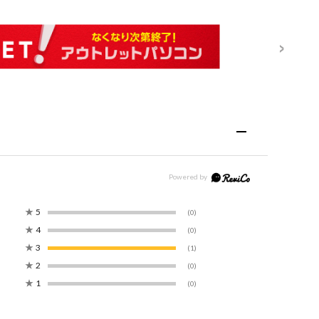
★
5
(0)
★
4
(0)
★
3
(1)
★
2
(0)
★
1
(0)