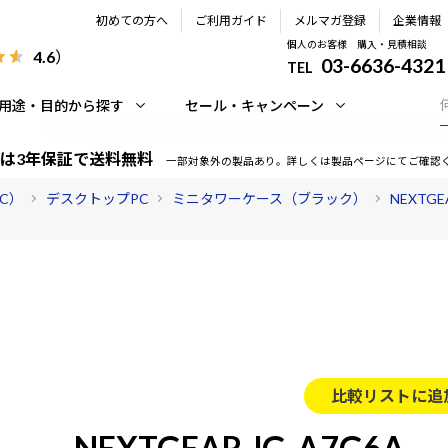
初めての方へ
ご利用ガイド
メルマガ登録
企業情報
個人のお客様 購入・見積相談
4.6
）
03-6636-4321
TEL
用途・目的から探す
セール・キャンペーン
は3年保証で送料無料
一部対象外の製品あり。詳しくは製品ページにてご確認
PC）
デスクトップPC
ミニタワーケース（ブラック）
NEXTG
比較リストに追
NEXTGEAR JG-A7G6A