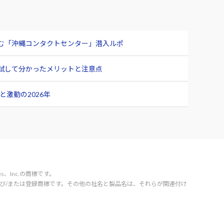
臨む「沖縄コンタクトセンター」潜入ルポ
ュー 試して分かったメリットと注意点
激動の2026年
vices、Inc.の商標です。
orporation の商標および/または登録商標です。その他の社名と製品名は、それらが関連付け