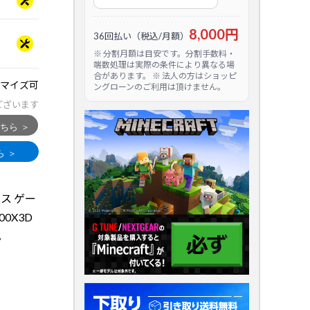
8,000円
36回払い（税込/月額）
※ 分割月額は目安です。分割手数料・
端数処理は実際の条件により異なる場
合があります。 ※ 法人の方はショッピ
マイズ可
ングローンのご利用は頂けません。
ございます
ラス ゲー
800X3D
。