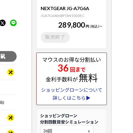
NEXTGEAR JG-A7G6A
JGA7G6AB6BFDW102DEC
289,800
円
(税込)
～
販売終了
る
マウスのお得な分割払い
36
回まで
無料
金利手数料が
ショッピングローンについて
詳しくはこちら▶
B)
ショッピングローン
分割回数目安シミュレーション