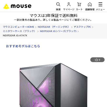
検索
マイページ
カート
店舗情報
メニュー
マウスは3年保証で送料無料
一部対象外の製品あり。詳しくは製品ページにてご確認ください。
マウスコンピューターHOME
NEXTGEAR （ゲーミングPC）
デスクトップPC
ミニタワーケース（ブラック）
NEXTGEAR JGシリーズ(ブラック)
NEXTGEAR JG-A7A7X
おすすめモデルはこちら
1
19