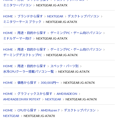
ミニタワーパソコン
NEXTGEAR JG-A7A7X
HOME
ブランドから探す
NEXTGEAR
デスクトップパソコン
ミニタワーケース ブラック
NEXTGEAR JG-A7A7X
HOME
用途・目的から探す
ゲーミングPC・ゲーム向けパソコン
ミドルゲーマー向け
NEXTGEAR JG-A7A7X
HOME
用途・目的から探す
ゲーミングPC・ゲーム向けパソコン
ゲーミングデスクトップPC
NEXTGEAR JG-A7A7X
HOME
用途・目的から探す
スペック・パーツ別
水冷CPUクーラー搭載パソコン一覧
NEXTGEAR JG-A7A7X
HOME
価格から探す
300,001円～
NEXTGEAR JG-A7A7X
HOME
グラフィックスから探す
AMD RADEON
AMD RADEON RX 9070 XT
NEXTGEAR
NEXTGEAR JG-A7A7X
HOME
CPUから探す
AMD Ryzen 7
デスクトップパソコン
NEXTGEAR
NEXTGEAR JG-A7A7X