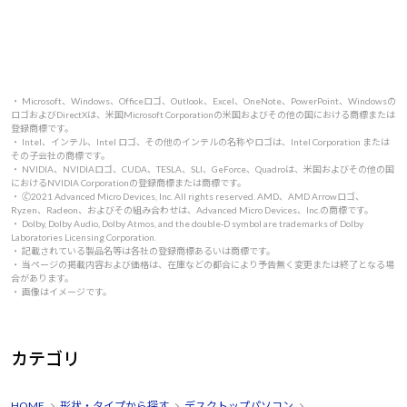
・ Microsoft、Windows、Officeロゴ、Outlook、Excel、OneNote、PowerPoint、Windowsの
ロゴおよびDirectXは、米国Microsoft Corporationの米国およびその他の国における商標または
登録商標です。
・ Intel、インテル、Intel ロゴ、その他のインテルの名称やロゴは、Intel Corporation または
その子会社の商標です。
・ NVIDIA、NVIDIAロゴ、CUDA、TESLA、SLI、GeForce、Quadroは、米国およびその他の国
におけるNVIDIA Corporationの登録商標または商標です。
・ 🄫2021 Advanced Micro Devices, Inc. All rights reserved. AMD、AMD Arrowロゴ、
Ryzen、Radeon、およびその組み合わせは、Advanced Micro Devices、Inc.の商標です。
・ Dolby, Dolby Audio, Dolby Atmos, and the double-D symbol are trademarks of Dolby
Laboratories Licensing Corporation.
・ 記載されている製品名等は各社の登録商標あるいは商標です。
・ 当ページの掲載内容および価格は、在庫などの都合により予告無く変更または終了となる場
合があります。
・ 画像はイメージです。
カテゴリ
HOME
形状・タイプから探す
デスクトップパソコン