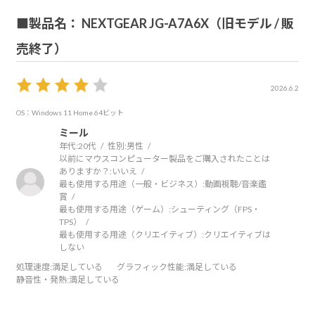
■製品名： NEXTGEAR JG-A7A6X（旧モデル / 販
売終了）
2026.6.2
OS：Windows 11 Home 64ビット
ミール
年代:
20代
性別:
男性
以前にマウスコンピューター製品をご購入されたことは
ありますか？:
いいえ
最も使用する用途（一般・ビジネス）:
動画視聴/音楽鑑
賞
最も使用する用途（ゲーム）:
シューティング（FPS・
TPS）
最も使用する用途（クリエイティブ）:
クリエイティブは
しない
処理速度
:満足している
グラフィック性能
:満足している
静音性・発熱
:満足している