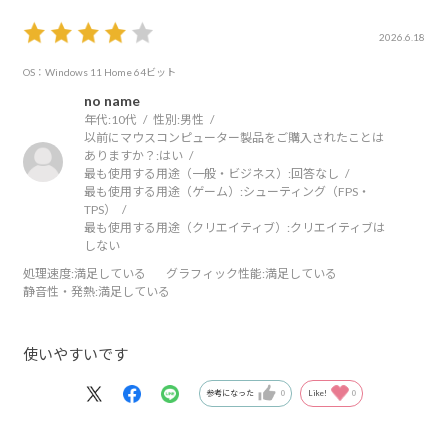
2026.6.18
OS：Windows 11 Home 64ビット
no name
年代:
10代
性別:
男性
以前にマウスコンピューター製品をご購入されたことは
ありますか？:
はい
最も使用する用途（一般・ビジネス）:
回答なし
最も使用する用途（ゲーム）:
シューティング（FPS・
TPS）
最も使用する用途（クリエイティブ）:
クリエイティブは
しない
処理速度
:満足している
グラフィック性能
:満足している
静音性・発熱
:満足している
使いやすいです
参考になった
0
Like!
0