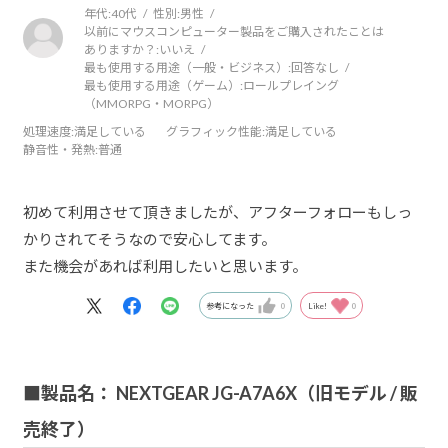
年代:
40代
性別:
男性
以前にマウスコンピューター製品をご購入されたことは
ありますか？:
いいえ
最も使用する用途（一般・ビジネス）:
回答なし
最も使用する用途（ゲーム）:
ロールプレイング
（MMORPG・MORPG）
処理速度
:満足している
グラフィック性能
:満足している
静音性・発熱
:普通
初めて利用させて頂きましたが、アフターフォローもしっ
かりされてそうなので安心してます。
また機会があれば利用したいと思います。
参考になった
0
Like!
0
■製品名： NEXTGEAR JG-A7A6X（旧モデル / 販
売終了）