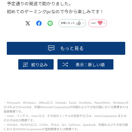
予定通りの発送で助かりました。
初めてのゲーミングpcなので今から楽しみです！
参考になった
0
Like!
0
もっと見る
絞り込み
表示：新しい順
・ Microsoft、Windows、Officeロゴ、Outlook、Excel、OneNote、PowerPoint、Windowsの
ロゴおよびDirectXは、米国Microsoft Corporationの米国およびその他の国における商標または
登録商標です。
・ Intel、インテル、Intel ロゴ、その他のインテルの名称やロゴは、Intel Corporation または
その子会社の商標です。
・ NVIDIA、NVIDIAロゴ、CUDA、TESLA、SLI、GeForce、Quadroは、米国およびその他の国
におけるNVIDIA Corporationの登録商標または商標です。