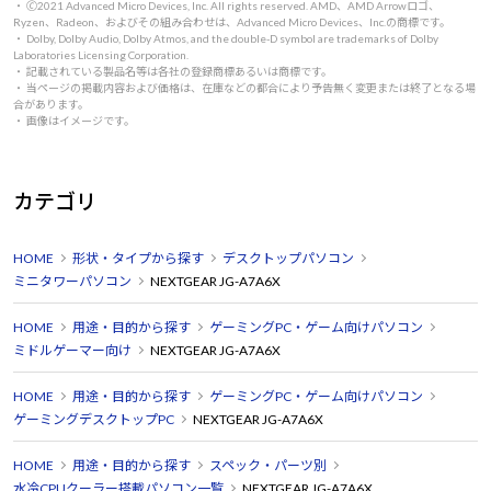
・ 🄫2021 Advanced Micro Devices, Inc. All rights reserved. AMD、AMD Arrowロゴ、
Ryzen、Radeon、およびその組み合わせは、Advanced Micro Devices、Inc.の商標です。
・ Dolby, Dolby Audio, Dolby Atmos, and the double-D symbol are trademarks of Dolby
Laboratories Licensing Corporation.
・ 記載されている製品名等は各社の登録商標あるいは商標です。
・ 当ページの掲載内容および価格は、在庫などの都合により予告無く変更または終了となる場
合があります。
・ 画像はイメージです。
カテゴリ
HOME
形状・タイプから探す
デスクトップパソコン
ミニタワーパソコン
NEXTGEAR JG-A7A6X
HOME
用途・目的から探す
ゲーミングPC・ゲーム向けパソコン
ミドルゲーマー向け
NEXTGEAR JG-A7A6X
HOME
用途・目的から探す
ゲーミングPC・ゲーム向けパソコン
ゲーミングデスクトップPC
NEXTGEAR JG-A7A6X
HOME
用途・目的から探す
スペック・パーツ別
水冷CPUクーラー搭載パソコン一覧
NEXTGEAR JG-A7A6X