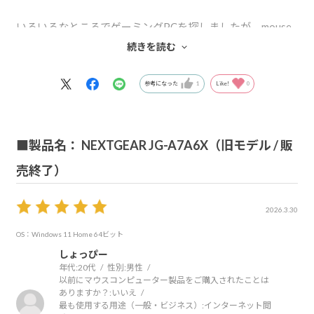
いろいろなところでゲーミングPCを探しましたが、mouse
さんでの購入がベストだと思い買わせていただきました。
続きを読む
息子も大変喜んでおります。
参考になった
1
Like!
0
また欲しいものなど見つかりましたら、お世話になりま
す。
■製品名： NEXTGEAR JG-A7A6X（旧モデル / 販
売終了）
今後ともどうぞよろしくお願いいたします。
2026.3.30
OS：Windows 11 Home 64ビット
しょっぴー
年代:
20代
性別:
男性
以前にマウスコンピューター製品をご購入されたことは
ありますか？:
いいえ
最も使用する用途（一般・ビジネス）:
インターネット閲