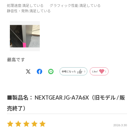
処理速度
:満足している
グラフィック性能
:満足している
静音性・発熱
:満足している
最高です
参考になった
0
Like!
1
■製品名： NEXTGEAR JG-A7A6X（旧モデル / 販
売終了）
2026.3.30