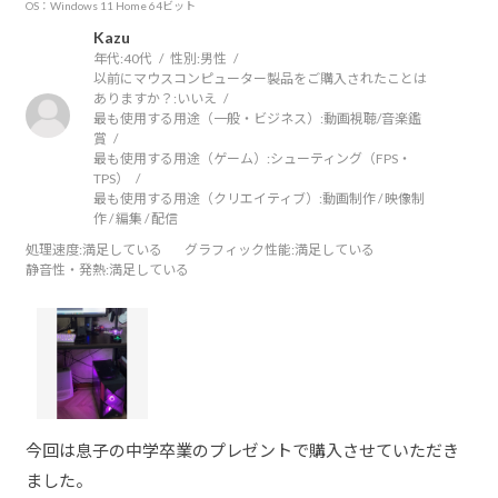
OS：Windows 11 Home 64ビット
Kazu
年代:
40代
性別:
男性
以前にマウスコンピューター製品をご購入されたことは
ありますか？:
いいえ
最も使用する用途（一般・ビジネス）:
動画視聴/音楽鑑
賞
最も使用する用途（ゲーム）:
シューティング（FPS・
TPS）
最も使用する用途（クリエイティブ）:
動画制作 / 映像制
作 / 編集 / 配信
処理速度
:満足している
グラフィック性能
:満足している
静音性・発熱
:満足している
今回は息子の中学卒業のプレゼントで購入させていただき
ました。