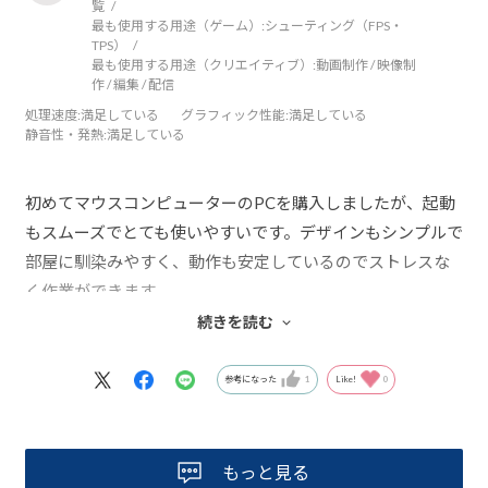
覧
最も使用する用途（ゲーム）:
シューティング（FPS・
TPS）
最も使用する用途（クリエイティブ）:
動画制作 / 映像制
作 / 編集 / 配信
処理速度
:満足している
グラフィック性能
:満足している
静音性・発熱
:満足している
初めてマウスコンピューターのPCを購入しましたが、起動
もスムーズでとても使いやすいです。デザインもシンプルで
部屋に馴染みやすく、動作も安定しているのでストレスな
く作業ができます。
普段使いから動画視聴、軽い編集まで問題なくこなせてい
続きを読む
て、コスパの良さも感じています。
今のところ不満点はなく、安心して長く使えそうだと感じ
参考になった
1
Like!
0
ました。これからも大切に使っていきたいと思います。
もっと見る