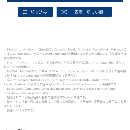
絞り込み
表示：新しい順
・ Microsoft、Windows、Officeロゴ、Outlook、Excel、OneNote、PowerPoint、Windowsの
ロゴおよびDirectXは、米国Microsoft Corporationの米国およびその他の国における商標または
登録商標です。
・ Intel、インテル、Intel ロゴ、その他のインテルの名称やロゴは、Intel Corporation または
その子会社の商標です。
・ NVIDIA、NVIDIAロゴ、CUDA、TESLA、SLI、GeForce、Quadroは、米国およびその他の国
におけるNVIDIA Corporationの登録商標または商標です。
・ 🄫2021 Advanced Micro Devices, Inc. All rights reserved. AMD、AMD Arrowロゴ、
Ryzen、Radeon、およびその組み合わせは、Advanced Micro Devices、Inc.の商標です。
・ Dolby, Dolby Audio, Dolby Atmos, and the double-D symbol are trademarks of Dolby
Laboratories Licensing Corporation.
・ 記載されている製品名等は各社の登録商標あるいは商標です。
・ 当ページの掲載内容および価格は、在庫などの都合により予告無く変更または終了となる場
合があります。
・ 画像はイメージです。