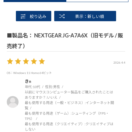
絞り込み
表示：新しい順
■製品名： NEXTGEAR JG-A7A6X（旧モデル / 販
売終了）
2026.4.4
OS：Windows 11 Home 64ビット
きn
年代:
10代
性別:
男性
以前にマウスコンピューター製品をご購入されたことは
ありますか？:
いいえ
最も使用する用途（一般・ビジネス）:
インターネット閲
覧
最も使用する用途（ゲーム）:
シューティング（FPS・
TPS）
最も使用する用途（クリエイティブ）:
クリエイティブは
しない