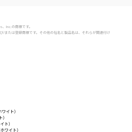
vices、Inc.の商標です。
orporation の商標および/または登録商標です。その他の社名と製品名は、それらが関連付け
T（ホワイト）
イト）
ホワイト）
7T（ホワイト）