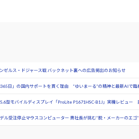
サンゼルス・ドジャース戦 バックネット裏への広告掲出のお知らせ
365日」の国内サポートを貫く理由 “ゆいまーる”の精神と最新AIで
6型モバイルディスプレイ「ProLite P1671HSC-B1J」実機レビ
ル受注停止――マウスコンピューター 軣社長が挑む“脱・メーカーのエゴ”と