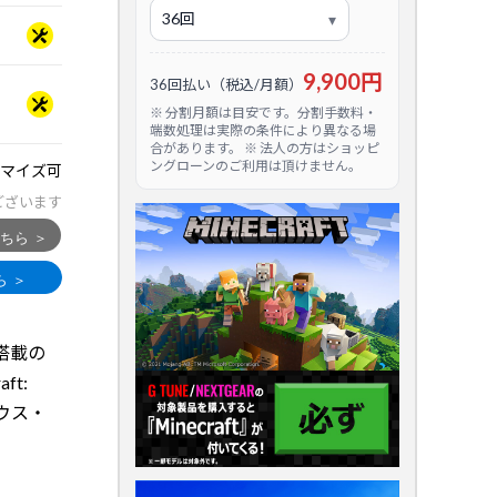
9,900円
36回払い（税込/月額）
※ 分割月額は目安です。分割手数料・
端数処理は実際の条件により異なる場
合があります。 ※ 法人の方はショッピ
ングローンのご利用は頂けません。
マイズ可
ございます
i 搭載の
t:
・マウス・