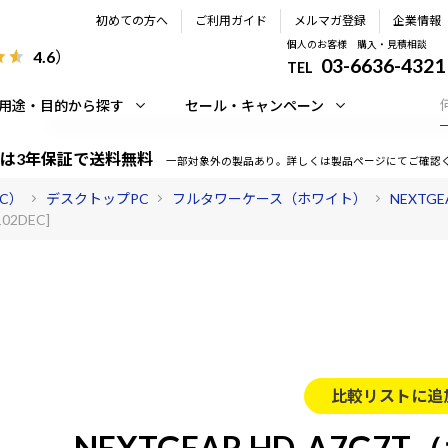
初めての方へ
ご利用ガイド
メルマガ登録
企業情報
個人のお客様 購入・見積相談
4.6
）
03-6636-4321
TEL
用途・目的から探す
セール・キャンペーン
は3年保証で送料無料
一部対象外の製品あり。詳しくは製品ページにてご確認
PC）
デスクトップPC
フルタワーケース（ホワイト）
NEXTG
02DEC]
比較リストに追
NEXTGEAR HD-A7G7T