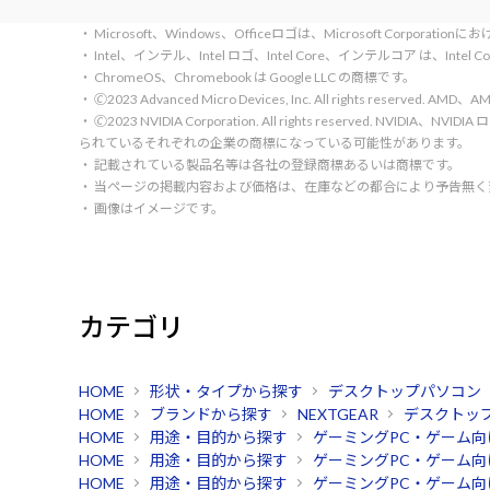
・ Microsoft、Windows、Officeロゴは、Microsoft Corpora
・ Intel、インテル、Intel ロゴ、Intel Core、インテルコア は、Inte
・ ChromeOS、Chromebook は Google LLC の商標です。
・ 🄫2023 Advanced Micro Devices, Inc. All rights rese
・ 🄫2023 NVIDIA Corporation. All rights reserve
られているそれぞれの企業の商標になっている可能性があります。
・ 記載されている製品名等は各社の登録商標あるいは商標です。
・ 当ページの掲載内容および価格は、在庫などの都合により予告無
・ 画像はイメージです。
カテゴリ
HOME
形状・タイプから探す
デスクトップパソコン
HOME
ブランドから探す
NEXTGEAR
デスクトッ
HOME
用途・目的から探す
ゲーミングPC・ゲーム向
HOME
用途・目的から探す
ゲーミングPC・ゲーム向
HOME
用途・目的から探す
ゲーミングPC・ゲーム向