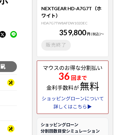
NEXTGEAR HD-A7G7T（ホ
ワイト）
HDA7G7TW8AFDW102DEC
359,800
円
(税込)
～
販売終了
る
マウスのお得な分割払い
36
回まで
無料
金利手数料が
ショッピングローンについて
詳しくはこちら▶
ショッピングローン
分割回数目安シミュレーション