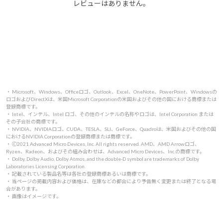
レビューはありません。
・ Microsoft、Windows、Officeロゴ、Outlook、Excel、OneNote、PowerPoint、Windowsの
ロゴおよびDirectXは、米国Microsoft Corporationの米国およびその他の国における商標または
登録商標です。
・ Intel、インテル、Intel ロゴ、その他のインテルの名称やロゴは、Intel Corporation または
その子会社の商標です。
・ NVIDIA、NVIDIAロゴ、CUDA、TESLA、SLI、GeForce、Quadroは、米国およびその他の国
におけるNVIDIA Corporationの登録商標または商標です。
・ 🄫2021 Advanced Micro Devices, Inc. All rights reserved. AMD、AMD Arrowロゴ、
Ryzen、Radeon、およびその組み合わせは、Advanced Micro Devices、Inc.の商標です。
・ Dolby, Dolby Audio, Dolby Atmos, and the double-D symbol are trademarks of Dolby
Laboratories Licensing Corporation.
・ 記載されている製品名等は各社の登録商標あるいは商標です。
・ 当ページの掲載内容および価格は、在庫などの都合により予告無く変更または終了となる場
合があります。
・ 画像はイメージです。