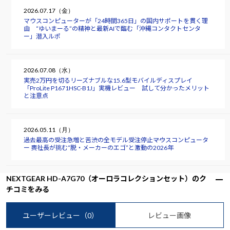
2026.07.17（金）
マウスコンピューターが「24時間365日」の国内サポートを貫く理
由 “ゆいまーる”の精神と最新AIで臨む「沖縄コンタクトセンタ
ー」潜入ルポ
2026.07.08（水）
実売2万円を切るリーズナブルな15.6型モバイルディスプレイ
「ProLite P1671HSC-B1J」実機レビュー 試して分かったメリット
と注意点
2026.05.11（月）
過去最高の受注急増と苦渋の全モデル受注停止――マウスコンピュータ
ー 軣社長が挑む“脱・メーカーのエゴ”と激動の2026年
NEXTGEAR HD-A7G70（オーロラコレクションセット）のク
チコミをみる
ユーザーレビュー
（0）
レビュー画像