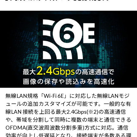
無線LAN規格「Wi-Fi 6E」に対応した無線LANモジ
ュールの追加カスタマイズが可能です。一般的な有
線LAN 接続を上回る最大2.4Gbps(※2)の高速通信
や、帯域を分割して同時に複数の端末と通信できる
OFDMA(直交波周波数分割多重)方式に対応。通信
効率が向上し低遅延となり、接続端末が多数ある環