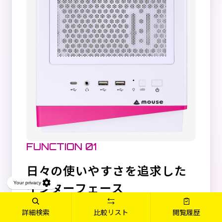
FUNCTION 01
日々の使いやすさを追求した
インターフェース
詳細検索
比較リスト
閲覧履歴
本体を床においた際にアクセスしやすいよ