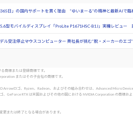
365日」の国内サポートを貫く理由 “ゆいまーる”の精神と最新AIで
6型モバイルディスプレイ「ProLite P1671HSC-B1J」実機レビ
ル受注停止――マウスコンピューター 軣社長が挑む“脱・メーカーのエゴ”と
tionにおける商標または登録商標です。
l Corporation またはその子会社の商標です。
rved. AMD、AMD Arrowロゴ、Ryzen、Radeon、およびその組み合わせは、Advanced Micro De
d. NVIDIA、NVIDIA ロゴ、GeForce RTX は米国およびその他の国における NVIDIA C
く変更または終了となる場合があります。