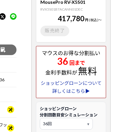
MousePro RV-X5S01
RVX5S01B7ACANN01DEC
417,780
円
(税込)
～
販売終了
る
マウスのお得な分割払い
36
回まで
無料
金利手数料が
36
ショッピングローンについて
詳しくはこちら▶
ショッピングローン
分割回数目安シミュレーション
スワッ