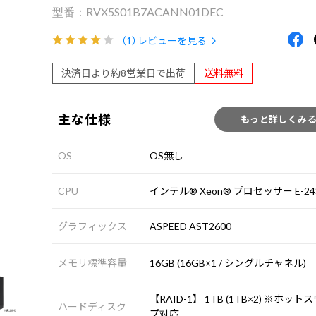
RVX5S01B7ACANN01DEC
（1）
レビューを見る
決済日より約8営業日で出荷
送料無料
主な仕様
もっと詳しくみ
OS
OS無し
CPU
インテル® Xeon® プロセッサー E-24
グラフィックス
ASPEED AST2600
メモリ標準容量
16GB (16GB×1 / シングルチャネル)
【RAID-1】 1TB (1TB×2) ※ホット
ハードディスク
プ対応