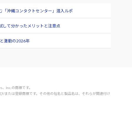
臨む「沖縄コンタクトセンター」潜入ルポ
ュー 試して分かったメリットと注意点
激動の2026年
vices、Inc.の商標です。
orporation の商標および/または登録商標です。その他の社名と製品名は、それらが関連付け