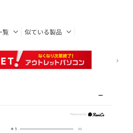
一覧
似ている製品
★
5
(0)