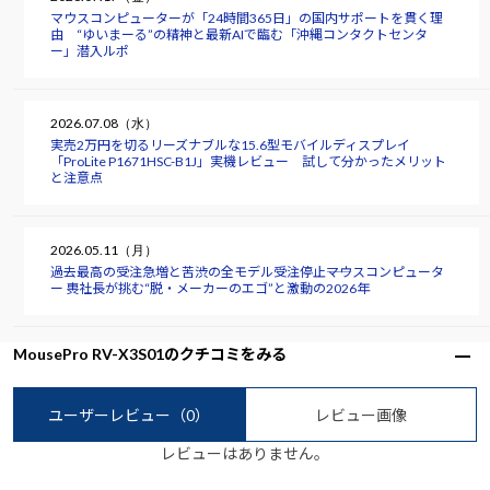
マウスコンピューターが「24時間365日」の国内サポートを貫く理
由 “ゆいまーる”の精神と最新AIで臨む「沖縄コンタクトセンタ
ー」潜入ルポ
2026.07.08（水）
実売2万円を切るリーズナブルな15.6型モバイルディスプレイ
「ProLite P1671HSC-B1J」実機レビュー 試して分かったメリット
と注意点
2026.05.11（月）
過去最高の受注急増と苦渋の全モデル受注停止――マウスコンピュータ
ー 軣社長が挑む“脱・メーカーのエゴ”と激動の2026年
MousePro RV-X3S01のクチコミをみる
ユーザーレビュー
（0）
レビュー画像
レビューはありません。