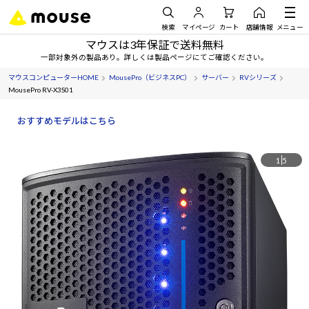
検索
マイページ
カート
店舗情報
メニュー
マウスは3年保証で送料無料
一部対象外の製品あり。詳しくは製品ページにてご確認ください。
マウスコンピューターHOME
MousePro（ビジネスPC）
サーバー
RVシリーズ
MousePro RV-X3S01
おすすめモデルはこちら
1
5