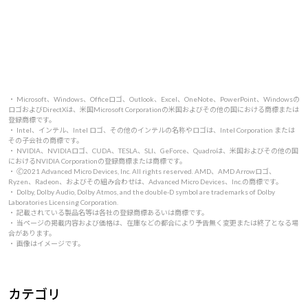
・ Microsoft、Windows、Officeロゴ、Outlook、Excel、OneNote、PowerPoint、Windowsの
ロゴおよびDirectXは、米国Microsoft Corporationの米国およびその他の国における商標または
登録商標です。
・ Intel、インテル、Intel ロゴ、その他のインテルの名称やロゴは、Intel Corporation または
その子会社の商標です。
・ NVIDIA、NVIDIAロゴ、CUDA、TESLA、SLI、GeForce、Quadroは、米国およびその他の国
におけるNVIDIA Corporationの登録商標または商標です。
・ 🄫2021 Advanced Micro Devices, Inc. All rights reserved. AMD、AMD Arrowロゴ、
Ryzen、Radeon、およびその組み合わせは、Advanced Micro Devices、Inc.の商標です。
・ Dolby, Dolby Audio, Dolby Atmos, and the double-D symbol are trademarks of Dolby
Laboratories Licensing Corporation.
・ 記載されている製品名等は各社の登録商標あるいは商標です。
・ 当ページの掲載内容および価格は、在庫などの都合により予告無く変更または終了となる場
合があります。
・ 画像はイメージです。
カテゴリ