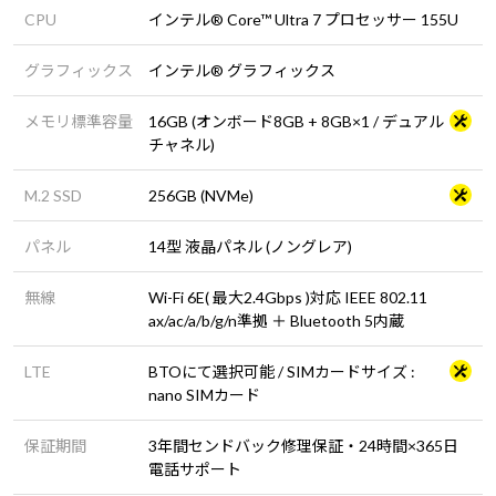
CPU
インテル® Core™ Ultra 7 プロセッサー 155U
グラフィックス
インテル® グラフィックス
メモリ標準容量
16GB (オンボード8GB + 8GB×1 / デュアル
チャネル)
M.2 SSD
256GB (NVMe)
パネル
14型 液晶パネル (ノングレア)
無線
Wi-Fi 6E( 最大2.4Gbps )対応 IEEE 802.11
ax/ac/a/b/g/n準拠 ＋ Bluetooth 5内蔵
LTE
BTOにて選択可能 / SIMカードサイズ :
nano SIMカード
保証期間
3年間センドバック修理保証・24時間×365日
電話サポート