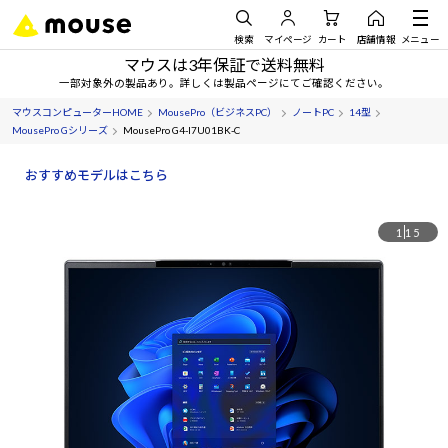
検索
マイページ
カート
店舗情報
メニュー
マウスは3年保証で送料無料
一部対象外の製品あり。詳しくは製品ページにてご確認ください。
マウスコンピューターHOME
MousePro（ビジネスPC）
ノートPC
14型
MousePro Gシリーズ
MousePro G4-I7U01BK-C
おすすめモデルはこちら
1
15