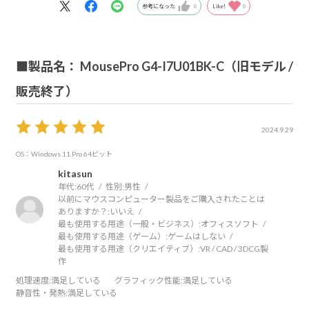
参考になった
0
Like!
0
■製品名： MousePro G4-I7U01BK-C（旧モデル /
販売終了）
2024.9.29
OS：Windows 11 Pro 64ビット
kitasun
年代:
60代
性別:
男性
以前にマウスコンピューター製品をご購入されたことは
ありますか？:
いいえ
最も使用する用途（一般・ビジネス）:
オフィスソフト
最も使用する用途（ゲーム）:
ゲームはしない
最も使用する用途（クリエイティブ）:
VR / CAD / 3DCG製
作
処理速度
:満足している
グラフィック性能
:満足している
静音性・発熱
:満足している