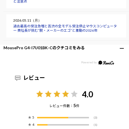
と注意点
2026.05.11（月）
過去最高の受注急増と苦渋の全モデル受注停止――マウスコンピュータ
ー 軣社長が挑む“脱・メーカーのエゴ”と激動の2026年
MousePro G4-I7U01BK-Cのクチコミをみる
レビュー
4.0
5
レビュー件数：
件
★
5
(3)
★
4
(1)