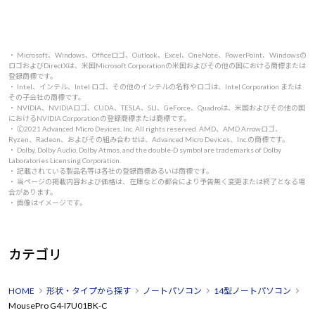
・ Microsoft、Windows、Officeロゴ、Outlook、Excel、OneNote、PowerPoint、Windowsの
ロゴおよびDirectXは、米国Microsoft Corporationの米国およびその他の国における商標または
登録商標です。
・ Intel、インテル、Intel ロゴ、その他のインテルの名称やロゴは、Intel Corporation または
その子会社の商標です。
・ NVIDIA、NVIDIAロゴ、CUDA、TESLA、SLI、GeForce、Quadroは、米国およびその他の国
におけるNVIDIA Corporationの登録商標または商標です。
・ 🄫2021 Advanced Micro Devices, Inc. All rights reserved. AMD、AMD Arrowロゴ、
Ryzen、Radeon、およびその組み合わせは、Advanced Micro Devices、Inc.の商標です。
・ Dolby, Dolby Audio, Dolby Atmos, and the double-D symbol are trademarks of Dolby
Laboratories Licensing Corporation.
・ 記載されている製品名等は各社の登録商標あるいは商標です。
・ 当ページの掲載内容および価格は、在庫などの都合により予告無く変更または終了となる場
合があります。
・ 画像はイメージです。
カテゴリ
HOME
形状・タイプから探す
ノートパソコン
14型ノートパソコン
MousePro G4-I7U01BK-C