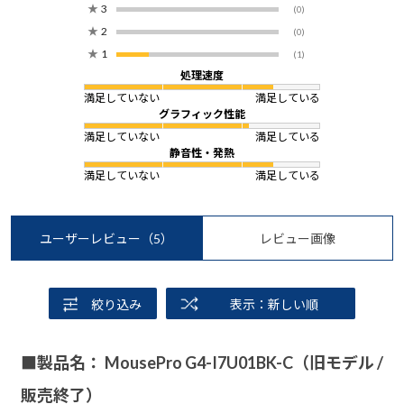
★
3
(0)
★
2
(0)
★
1
(1)
処理速度
満足していない
満足している
グラフィック性能
満足していない
満足している
静音性・発熱
満足していない
満足している
ユーザーレビュー
（5）
レビュー画像
絞り込み
表示：新しい順
■製品名： MousePro G4-I7U01BK-C（旧モデル /
販売終了）