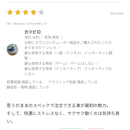
2024.10.8
OS：Windows 11 Pro 64ビット
カツピロ
年代:
40代
性別:
男性
以前にマウスコンピューター製品をご購入されたことは
ありますか？:
いいえ
最も使用する用途（一般・ビジネス）:
インターネット閲
覧
最も使用する用途（ゲーム）:
ゲームはしない
最も使用する用途（クリエイティブ）:
クリエイティブは
しない
処理速度
:満足している
グラフィック性能
:満足している
静音性・発熱
:満足している
思うがままのスペックで注文できる事が最初の魅力。
そして、快適にストレスなく、サクサク動くのは気持ち良
い。