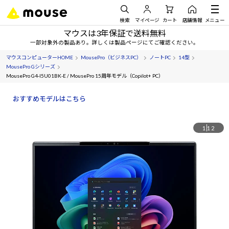
検索
マイページ
カート
店舗情報
メニュー
マウスは3年保証で送料無料
一部対象外の製品あり。詳しくは製品ページにてご確認ください。
マウスコンピューターHOME
MousePro（ビジネスPC）
ノートPC
14型
MousePro Gシリーズ
MousePro G4-I5U01BK-E / MousePro 15周年モデル（Copilot+ PC）
おすすめモデルはこちら
1
12