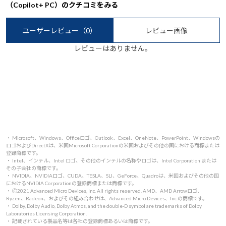
（Copilot+ PC）のクチコミをみる
ユーザーレビュー
（0）
レビュー画像
レビューはありません。
・ Microsoft、Windows、Officeロゴ、Outlook、Excel、OneNote、PowerPoint、Windowsの
ロゴおよびDirectXは、米国Microsoft Corporationの米国およびその他の国における商標または
登録商標です。
・ Intel、インテル、Intel ロゴ、その他のインテルの名称やロゴは、Intel Corporation または
その子会社の商標です。
・ NVIDIA、NVIDIAロゴ、CUDA、TESLA、SLI、GeForce、Quadroは、米国およびその他の国
におけるNVIDIA Corporationの登録商標または商標です。
・ 🄫2021 Advanced Micro Devices, Inc. All rights reserved. AMD、AMD Arrowロゴ、
Ryzen、Radeon、およびその組み合わせは、Advanced Micro Devices、Inc.の商標です。
・ Dolby, Dolby Audio, Dolby Atmos, and the double-D symbol are trademarks of Dolby
Laboratories Licensing Corporation.
・ 記載されている製品名等は各社の登録商標あるいは商標です。