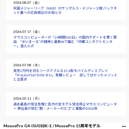
2026.08.07（金）
米国メジャーリーグ（MLB）ロサンゼルス・ドジャース戦 バックネ
ット裏への広告掲出のお知らせ
2026.07.17（金）
マウスコンピューターが「24時間365日」の国内サポートを貫く理
由 “ゆいまーる”の精神と最新AIで臨む「沖縄コンタクトセンタ
ー」潜入ルポ
2026.07.08（水）
実売2万円を切るリーズナブルな15.6型モバイルディスプレイ
「ProLite P1671HSC-B1J」実機レビュー 試して分かったメリット
と注意点
2026.05.11（月）
過去最高の受注急増と苦渋の全モデル受注停止――マウスコンピュータ
ー 軣社長が挑む“脱・メーカーのエゴ”と激動の2026年
MousePro G4-I5U01BK-E / MousePro 15周年モデル