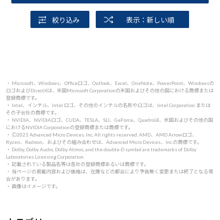
絞り込み
表示：新しい順
・ Microsoft、Windows、Officeロゴ、Outlook、Excel、OneNote、PowerPoint、Windowsの
ロゴおよびDirectXは、米国Microsoft Corporationの米国およびその他の国における商標または
登録商標です。
・ Intel、インテル、Intel ロゴ、その他のインテルの名称やロゴは、Intel Corporation または
その子会社の商標です。
・ NVIDIA、NVIDIAロゴ、CUDA、TESLA、SLI、GeForce、Quadroは、米国およびその他の国
におけるNVIDIA Corporationの登録商標または商標です。
・ 🄫2021 Advanced Micro Devices, Inc. All rights reserved. AMD、AMD Arrowロゴ、
Ryzen、Radeon、およびその組み合わせは、Advanced Micro Devices、Inc.の商標です。
・ Dolby, Dolby Audio, Dolby Atmos, and the double-D symbol are trademarks of Dolby
Laboratories Licensing Corporation.
・ 記載されている製品名等は各社の登録商標あるいは商標です。
・ 当ページの掲載内容および価格は、在庫などの都合により予告無く変更または終了となる場
合があります。
・ 画像はイメージです。