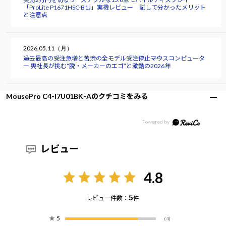
「ProLite P1671HSC-B1J」実機レビュー 試して分かったメリット
と注意点
2026.05.11（月）
過去最高の受注急増と苦渋の全モデル受注停止――マウスコンピュータ
ー 軣社長が挑む“脱・メーカーのエゴ”と激動の2026年
MousePro C4-I7U01BK-Aのクチコミをみる
レビュー
4.8
5
レビュー件数：
件
★
5
(4)