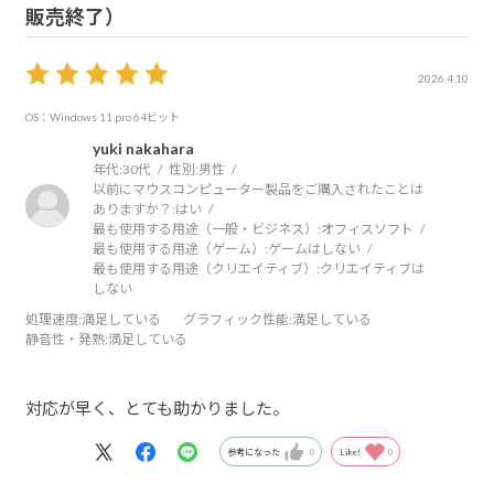
販売終了）
2026.4.10
OS：Windows 11 pro 64ビット
yuki nakahara
年代:
30代
性別:
男性
以前にマウスコンピューター製品をご購入されたことは
ありますか？:
はい
最も使用する用途（一般・ビジネス）:
オフィスソフト
最も使用する用途（ゲーム）:
ゲームはしない
最も使用する用途（クリエイティブ）:
クリエイティブは
しない
処理速度
:満足している
グラフィック性能
:満足している
静音性・発熱
:満足している
対応が早く、とても助かりました。
参考になった
0
Like!
0