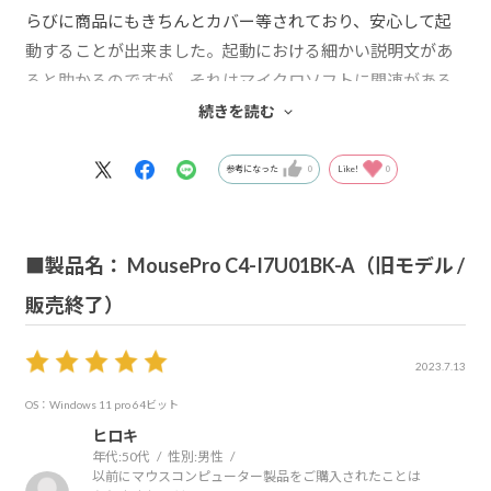
らびに商品にもきちんとカバー等されており、安心して起
動することが出来ました。起動における細かい説明文があ
ると助かるのですが、それはマイクロソフトに関連がある
だろうからパソコンそのものの問題ではないでしょうか
続きを読む
ら。画面も見やすく、とても気に入っております。今後と
も、よろしくお願いします。
参考になった
0
Like!
0
■製品名： MousePro C4-I7U01BK-A（旧モデル /
販売終了）
2023.7.13
OS：Windows 11 pro 64ビット
ヒロキ
年代:
50代
性別:
男性
以前にマウスコンピューター製品をご購入されたことは