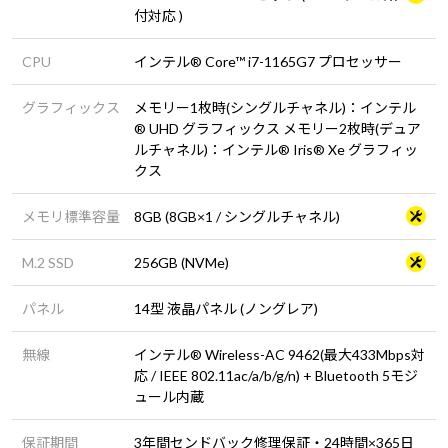
付対応 )
CPU
インテル® Core™ i7-1165G7 プロセッサー
グラフィックス
メモリー1枚時(シングルチャネル)：インテル
® UHD グラフィックス メモリー2枚時(デュア
ルチャネル)：インテル® Iris® Xe グラフィッ
クス
メモリ標準容量
8GB (8GB×1 / シングルチャネル)
M.2 SSD
256GB (NVMe)
パネル
14型 液晶パネル (ノングレア)
無線
インテル® Wireless-AC 9462(最大433Mbps対
応 / IEEE 802.11ac/a/b/g/n) + Bluetooth 5モジ
ュール内蔵
保証期間
3年間センドバック修理保証・24時間×365日