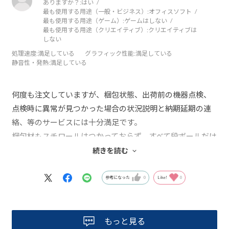
ありますか？:
はい
最も使用する用途（一般・ビジネス）:
オフィスソフト
最も使用する用途（ゲーム）:
ゲームはしない
最も使用する用途（クリエイティブ）:
クリエイティブは
しない
処理速度
:満足している
グラフィック性能
:満足している
静音性・発熱
:満足している
何度も注文していますが、梱包状態、出荷前の機器点検、
点検時に異常が見つかった場合の状況説明と納期延期の連
絡、等のサービスには十分満足です。
梱包材もスチロールはつかっておらず、すべて段ボールだけ
なので処分も助かります。
続きを読む
PCやACアダプターもビニールではなく布袋に入っていて丁
寧に扱われていると感じます。
参考になった
0
Like!
0
もっと見る