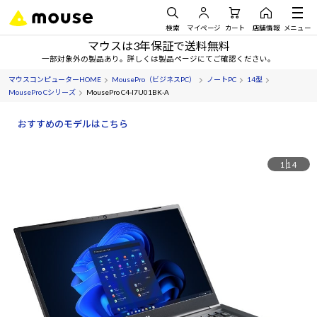
検索
マイページ
カート
店舗情報
メニュー
マウスは3年保証で送料無料
一部対象外の製品あり。詳しくは製品ページにてご確認ください。
マウスコンピューターHOME
MousePro（ビジネスPC）
ノートPC
14型
MousePro Cシリーズ
MousePro C4-I7U01BK-A
おすすめのモデルはこちら
1
14