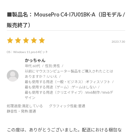
■製品名： MousePro C4-I7U01BK-A（旧モデル /
販売終了）
2023.7.30
OS：Windows 11 pro 64ビット
かっちゃん
年代:
60代
性別:
男性
以前にマウスコンピューター製品をご購入されたことは
ありますか？:
いいえ
最も使用する用途（一般・ビジネス）:
オフィスソフト
最も使用する用途（ゲーム）:
ゲームはしない
最も使用する用途（クリエイティブ）:
Web制作 / Webデ
ザイン
処理速度
:満足している
グラフィック性能
:普通
静音性・発熱
:普通
この度は、ありがとうございました。配送における梱包な