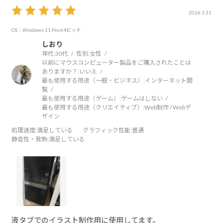
2026.3.31
OS：Windows 11 Pro 64ビット
しおり
年代:
30代
性別:
女性
以前にマウスコンピューター製品をご購入されたことは
ありますか？:
いいえ
最も使用する用途（一般・ビジネス）:
インターネット閲
覧
最も使用する用途（ゲーム）:
ゲームはしない
最も使用する用途（クリエイティブ）:
Web制作 / Webデ
ザイン
処理速度
:満足している
グラフィック性能
:普通
静音性・発熱
:満足している
液タブでのイラスト制作用に使用してます。