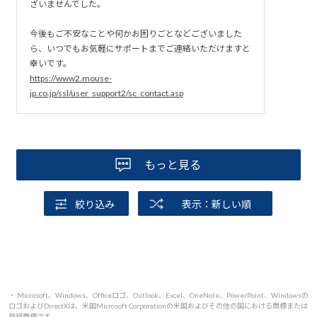
ざいませんでした。
ちょっと早まったかもと思いましたが、BIOSのアップデー
トで対処できるらしく、したほうがいいか問い合わせした
今後もご不安なことや何かお困りごとなどございました
ところ出荷前にやっているとのことでわたしからする必要
ら、いつでもお気軽にサポートまでご連絡いただけますと
幸いです。
はないとの回答。
https://www2.mouse-
jp.co.jp/ssl/user_support2/sc_contact.asp
パソコン自体はまだ使い始めて間もないので詳しく書けま
せんが、サポートはちゃんとしていると思います。
今後数か月、数年問題なく動いてくれることを願っていま
す。
もっと見る
絞り込み
表示：新しい順
・ Microsoft、Windows、Officeロゴ、Outlook、Excel、OneNote、PowerPoint、Windowsの
ロゴおよびDirectXは、米国Microsoft Corporationの米国およびその他の国における商標または
登録商標です。