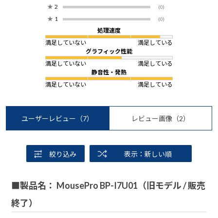
★
2
(0)
★
1
(0)
処理速度
満足していない
満足している
グラフィック性能
満足していない
満足している
静音性・発熱
満足していない
満足している
ユーザーレビュー
（7）
レビュー画像
（2）
絞り込み
表示：新しい順
■製品名： MousePro BP-I7U01（旧モデル / 販売
終了）