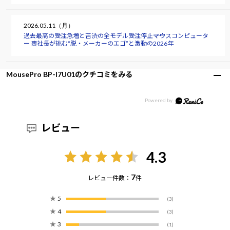
2026.05.11（月）
過去最高の受注急増と苦渋の全モデル受注停止――マウスコンピュータ
ー 軣社長が挑む“脱・メーカーのエゴ”と激動の2026年
MousePro BP-I7U01のクチコミをみる
レビュー
4.3
7
レビュー件数：
件
★
5
(3)
★
4
(3)
★
3
(1)