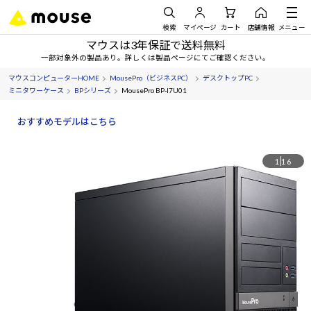
検索
マイページ
カート
店舗情報
メニュー
マウスは3年保証で送料無料
一部対象外の製品あり。詳しくは製品ページにてご確認ください。
マウスコンピューターHOME
MousePro（ビジネスPC）
デスクトップPC
ミニタワーケース
BPシリーズ
MousePro BP-I7U01
おすすめモデルはこちら
1
16