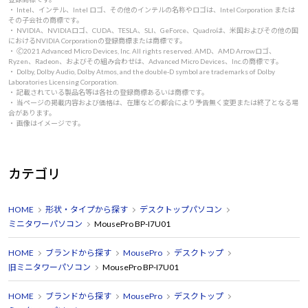
・ Intel、インテル、Intel ロゴ、その他のインテルの名称やロゴは、Intel Corporation または
その子会社の商標です。
・ NVIDIA、NVIDIAロゴ、CUDA、TESLA、SLI、GeForce、Quadroは、米国およびその他の国
におけるNVIDIA Corporationの登録商標または商標です。
・ 🄫2021 Advanced Micro Devices, Inc. All rights reserved. AMD、AMD Arrowロゴ、
Ryzen、Radeon、およびその組み合わせは、Advanced Micro Devices、Inc.の商標です。
・ Dolby, Dolby Audio, Dolby Atmos, and the double-D symbol are trademarks of Dolby
Laboratories Licensing Corporation.
・ 記載されている製品名等は各社の登録商標あるいは商標です。
・ 当ページの掲載内容および価格は、在庫などの都合により予告無く変更または終了となる場
合があります。
・ 画像はイメージです。
カテゴリ
HOME
形状・タイプから探す
デスクトップパソコン
ミニタワーパソコン
MousePro BP-I7U01
HOME
ブランドから探す
MousePro
デスクトップ
旧ミニタワーパソコン
MousePro BP-I7U01
HOME
ブランドから探す
MousePro
デスクトップ