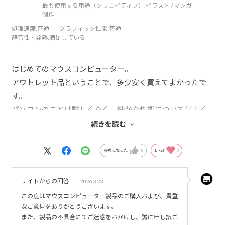
最も使用する用途（クリエイティブ）:
イラスト / マンガ
制作
処理速度
:普通
グラフィック性能
:普通
静音性・発熱
:満足している
はじめてのマウスコンピューター。
アウトレット品ということで、多少安く買えてよかったで
す。
パソコンのことは詳しくなく、細かな性能についてはよく
わかりませんが旧パソコンに比べて音は静かです。
続きを読む
しかし設置翌日なぜか起動しなくなり困りました、いまだ
原因はわかりませんがサポートに問い合わせをして丁寧に
参考になった
0
Like!
0
対処方法を答えてもらいました。（結局直らず初期化する
ことになってしまいましたが)
サイトからの回答
2026.3.23
この度はマウスコンピューター製品のご購入および、貴重
あとIntel13世代、14世代は不具合があるということも購入
なご意見をありがとうございます。
後に知り(こちら対象)、
また、製品の不具合にてご迷惑をおかけし、誠に申し訳ご