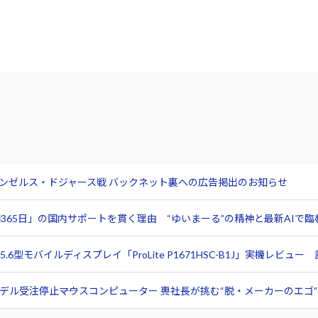
サンゼルス・ドジャース戦 バックネット裏への広告掲出のお知らせ
365日」の国内サポートを貫く理由 “ゆいまーる”の精神と最新AIで
6型モバイルディスプレイ「ProLite P1671HSC-B1J」実機レビ
ル受注停止――マウスコンピューター 軣社長が挑む“脱・メーカーのエゴ”と