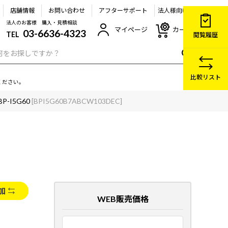
店舗情報
お問い合わせ
アフターサポート
法人様向け
法人のお客様 購入・見積相談
マイページ
カート
03-6636-4323
TEL
閲覧履歴
比較リスト
ください。
BP-I5G60
[BPI5G60B7ABCW103DEC]
加
WEB販売価格