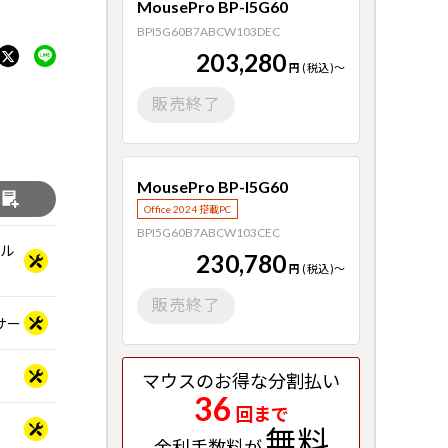
MousePro BP-I5G60
BPI5G60B7ABCW103DEC
203,280
円
(税込)
～
販売終了
MousePro BP-I5G60
る
Office 2024 搭載PC
BPI5G60B7ABCW103CEC
ベル
230,780
円
(税込)
～
販売終了
ッサー
マウスのお得な分割払い
36
回まで
無料
金利手数料が