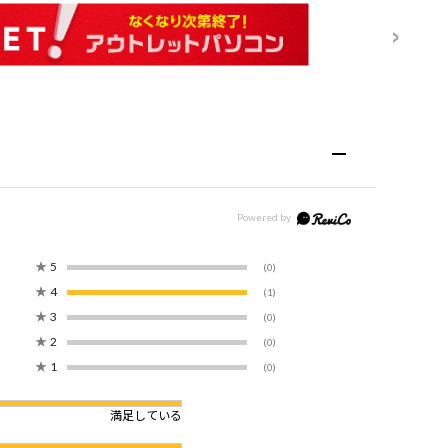
★
5
(0)
★
4
(1)
★
3
(0)
★
2
(0)
★
1
(0)
満足している