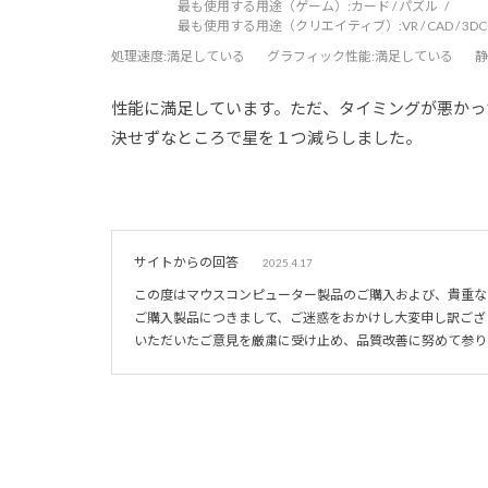
最も使用する用途（ゲーム）:
カード / パズル
最も使用する用途（クリエイティブ）:
VR / CAD / 3
処理速度
:満足している
グラフィック性能
:満足している
静
性能に満足しています。ただ、タイミングが悪かったの
決せずなところで星を１つ減らしました。
サイトからの回答
2025.4.17
この度はマウスコンピューター製品のご購入および、貴重な
ご購入製品につきまして、ご迷惑をおかけし大変申し訳ござ
いただいたご意見を厳粛に受け止め、品質改善に努めて参り