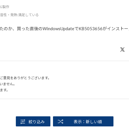
DCG製作
音性・発熱
:満足している
か、買った直後のWindowsUpdateでKB5053656がイン
ご意見をありがとうございます。
いません。
ます。
絞り込み
表示：新しい順