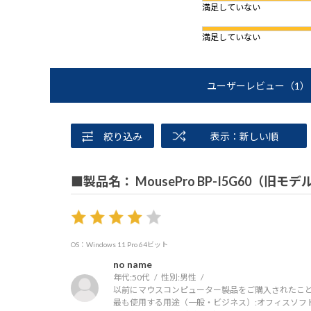
満足していない
満足していない
ユーザーレビュー
（1）
絞り込み
表示：新しい順
■製品名： MousePro BP-I5G60（旧モデ
OS：Windows 11 Pro 64ビット
no name
年代:
50代
性別:
男性
以前にマウスコンピューター製品をご購入されたこと
最も使用する用途（一般・ビジネス）:
オフィスソフ