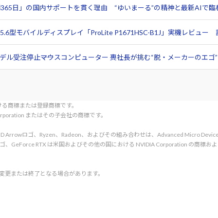
365日」の国内サポートを貫く理由 “ゆいまーる”の精神と最新AIで
6型モバイルディスプレイ「ProLite P1671HSC-B1J」実機レビ
ル受注停止――マウスコンピューター 軣社長が挑む“脱・メーカーのエゴ”と
tionにおける商標または登録商標です。
l Corporation またはその子会社の商標です。
rved. AMD、AMD Arrowロゴ、Ryzen、Radeon、およびその組み合わせは、Advanced Micro De
d. NVIDIA、NVIDIA ロゴ、GeForce RTX は米国およびその他の国における NVIDIA C
く変更または終了となる場合があります。