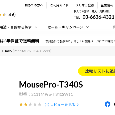
初めての方へ
ご利用ガイド
メルマガ登録
企業情報
個人のお客様 購入・見積相談
4.6
）
03-6636-4321
TEL
用途・目的から探す
セール・キャンペーン
は3年保証で送料無料
一部対象外の製品あり。詳しくは製品ページにてご確認
-T340S
[2111MPro-T340SW11]
比較リストに追
MousePro-T340S
2111MPro-T340SW11
（1）
レビューを見る