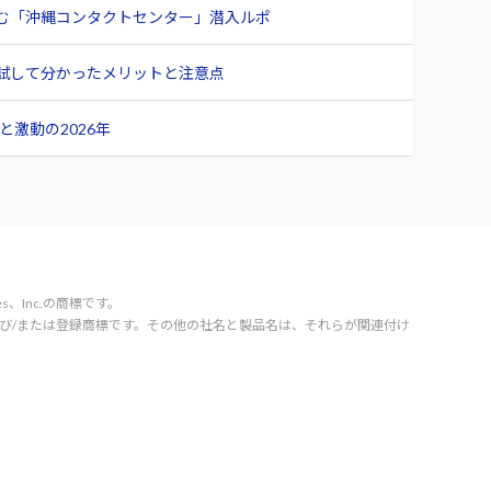
臨む「沖縄コンタクトセンター」潜入ルポ
ュー 試して分かったメリットと注意点
激動の2026年
vices、Inc.の商標です。
orporation の商標および/または登録商標です。その他の社名と製品名は、それらが関連付け