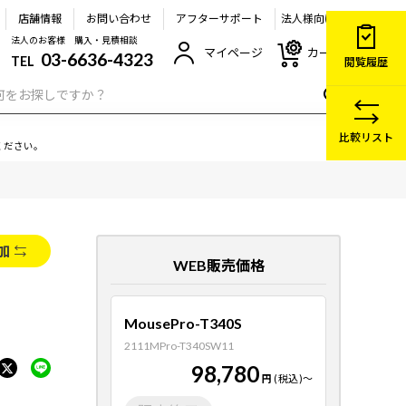
店舗情報
お問い合わせ
アフターサポート
法人様向け
法人のお客様 購入・見積相談
マイページ
カート
03-6636-4323
TEL
閲覧履歴
比較リスト
ください。
加
WEB販売価格
MousePro-T340S
2111MPro-T340SW11
98,780
円
(税込)
～