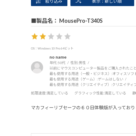
絞り込み
表示：新しい順
■製品名： MousePro-T340S
OS：Windows 10 Pro 64ビット
no name
年代:
50代
性別:
男性
以前にマウスコンピューター製品をご購入されたこと
最も使用する用途（一般・ビジネス）:
オフィスソフ
最も使用する用途（ゲーム）:
ゲームはしない
最も使用する用途（クリエイティブ）:
クリエイティ
処理速度
:満足している
グラフィック性能
:満足している
静
マカフィーリブセーフの６０日体験版が入っており