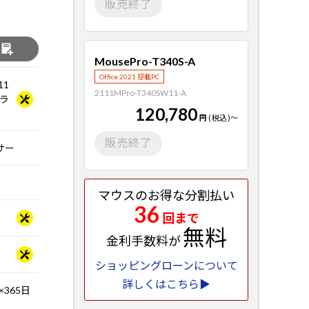
販売終了
る
MousePro-T340S-A
Office 2021 搭載PC
11
2111MPro-T340SW11-A
Dラ
120,780
円
(税込)
～
販売終了
ッサー
マウスのお得な分割払い
36
回まで
無料
金利手数料が
ショッピングローンについて
詳しくはこちら▶
365日