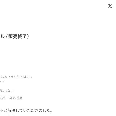
デル / 販売終了）
はありますか？:
はい
ト
ブはしない
音性・発熱
:普通
ッと解決していただきました。