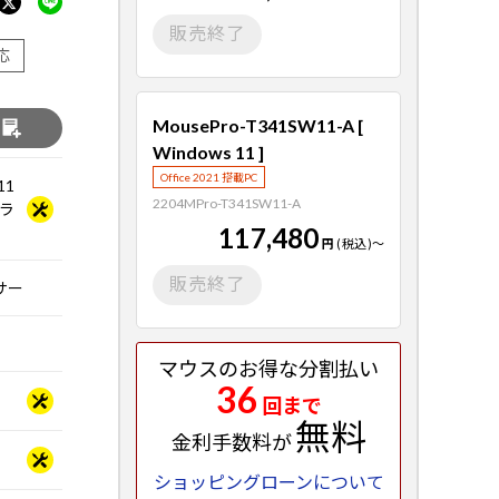
販売終了
応
MousePro-T341SW11-A [
る
Windows 11 ]
Office 2021 搭載PC
11
2204MPro-T341SW11-A
Dラ
117,480
円
(税込)
～
販売終了
ッサー
マウスのお得な分割払い
36
回まで
無料
金利手数料が
ショッピングローンについて