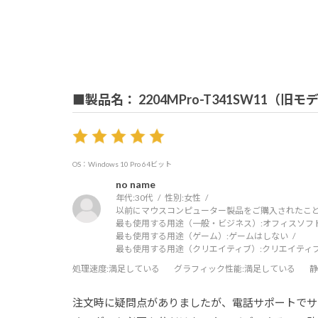
■製品名： 2204MPro-T341SW11（旧モ
OS：Windows 10 Pro 64ビット
no name
年代:
30代
性別:
女性
以前にマウスコンピューター製品をご購入されたこと
最も使用する用途（一般・ビジネス）:
オフィスソフ
最も使用する用途（ゲーム）:
ゲームはしない
最も使用する用途（クリエイティブ）:
クリエイティ
処理速度
:満足している
グラフィック性能
:満足している
静
注文時に疑問点がありましたが、電話サポートでサ