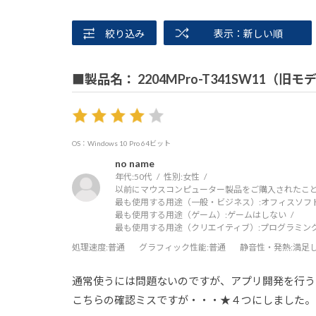
絞り込み
表示：新しい順
■製品名： 2204MPro-T341SW11（旧モ
OS：Windows 10 Pro 64ビット
no name
年代:
50代
性別:
女性
以前にマウスコンピューター製品をご購入されたこと
最も使用する用途（一般・ビジネス）:
オフィスソフ
最も使用する用途（ゲーム）:
ゲームはしない
最も使用する用途（クリエイティブ）:
プログラミン
処理速度
:普通
グラフィック性能
:普通
静音性・発熱
:満足
通常使うには問題ないのですが、アプリ開発を行う
こちらの確認ミスですが・・・★４つにしました。