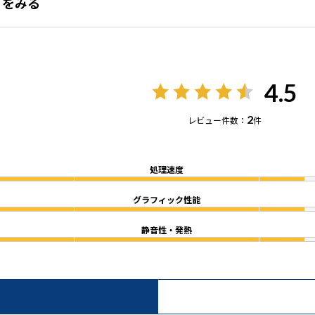
チコミをみる
4.5
2
レビュー件数：
件
処理速度
グラフィック性能
静音性・発熱