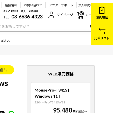
店舗情報
お問い合わせ
アフターサポート
法人様向け
法人のお客様 購入・見積相談
マイページ
カート
03-6636-4323
TEL
閲覧履歴
比較リスト
ください。
加
WEB販売価格
ws
MousePro-T341S [
Windows 11 ]
2204MPro-T341SW11
95,480
円
(税込)
～