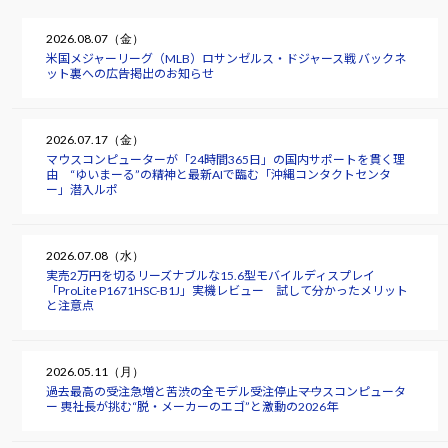
2026.08.07（金）
米国メジャーリーグ（MLB）ロサンゼルス・ドジャース戦 バックネ
ット裏への広告掲出のお知らせ
2026.07.17（金）
マウスコンピューターが「24時間365日」の国内サポートを貫く理
由 “ゆいまーる”の精神と最新AIで臨む「沖縄コンタクトセンタ
ー」潜入ルポ
2026.07.08（水）
実売2万円を切るリーズナブルな15.6型モバイルディスプレイ
「ProLite P1671HSC-B1J」実機レビュー 試して分かったメリット
と注意点
2026.05.11（月）
過去最高の受注急増と苦渋の全モデル受注停止――マウスコンピュータ
ー 軣社長が挑む“脱・メーカーのエゴ”と激動の2026年