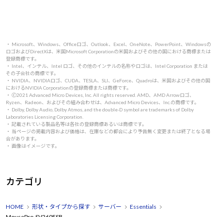
・ Microsoft、Windows、Officeロゴ、Outlook、Excel、OneNote、PowerPoint、Windowsの
ロゴおよびDirectXは、米国Microsoft Corporationの米国およびその他の国における商標または
登録商標です。
・ Intel、インテル、Intel ロゴ、その他のインテルの名称やロゴは、Intel Corporation または
その子会社の商標です。
・ NVIDIA、NVIDIAロゴ、CUDA、TESLA、SLI、GeForce、Quadroは、米国およびその他の国
におけるNVIDIA Corporationの登録商標または商標です。
・ 🄫2021 Advanced Micro Devices, Inc. All rights reserved. AMD、AMD Arrowロゴ、
Ryzen、Radeon、およびその組み合わせは、Advanced Micro Devices、Inc.の商標です。
・ Dolby, Dolby Audio, Dolby Atmos, and the double-D symbol are trademarks of Dolby
Laboratories Licensing Corporation.
・ 記載されている製品名等は各社の登録商標あるいは商標です。
・ 当ページの掲載内容および価格は、在庫などの都合により予告無く変更または終了となる場
合があります。
・ 画像はイメージです。
カテゴリ
HOME
形状・タイプから探す
サーバー
Essentials
MousePro-SV260ESB