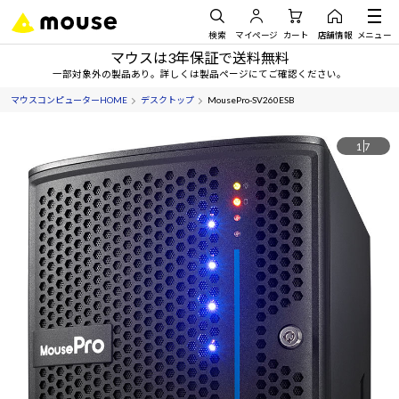
検索
マイページ
カート
店舗情報
メニュー
マウスは3年保証で送料無料
一部対象外の製品あり。詳しくは製品ページにてご確認ください。
マウスコンピューターHOME
デスクトップ
MousePro-SV260ESB
1
7