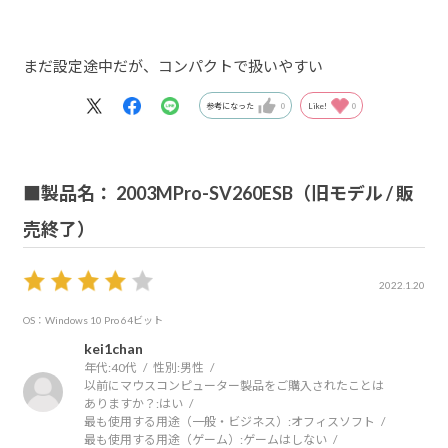
まだ設定途中だが、コンパクトで扱いやすい
参考になった
0
Like!
0
■製品名： 2003MPro-SV260ESB（旧モデル / 販
売終了）
2022.1.20
OS：Windows 10 Pro 64ビット
kei1chan
年代:
40代
性別:
男性
以前にマウスコンピューター製品をご購入されたことは
ありますか？:
はい
最も使用する用途（一般・ビジネス）:
オフィスソフト
最も使用する用途（ゲーム）:
ゲームはしない