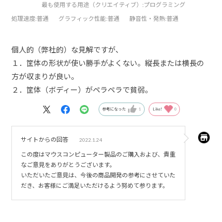
最も使用する用途（クリエイティブ）:
プログラミング
処理速度
:普通
グラフィック性能
:普通
静音性・発熱
:普通
個人的（弊社的）な見解ですが、
１．筐体の形状が使い勝手がよくない。縦長または横長の
方が収まりが良い。
２．筐体（ボディー）がペラペラで貧弱。
参考になった
1
Like!
0
サイトからの回答
2022.1.24
この度はマウスコンピューター製品のご購入および、貴重
なご意見をありがとうございます。
いただいたご意見は、今後の商品開発の参考にさせていた
だき、お客様にご満足いただけるよう努めて参ります。