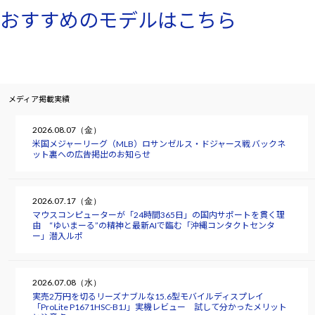
おすすめのモデルはこちら
メディア掲載実績
2026.08.07（金）
米国メジャーリーグ（MLB）ロサンゼルス・ドジャース戦 バックネ
ット裏への広告掲出のお知らせ
2026.07.17（金）
マウスコンピューターが「24時間365日」の国内サポートを貫く理
由 “ゆいまーる”の精神と最新AIで臨む「沖縄コンタクトセンタ
ー」潜入ルポ
2026.07.08（水）
実売2万円を切るリーズナブルな15.6型モバイルディスプレイ
「ProLite P1671HSC-B1J」実機レビュー 試して分かったメリット