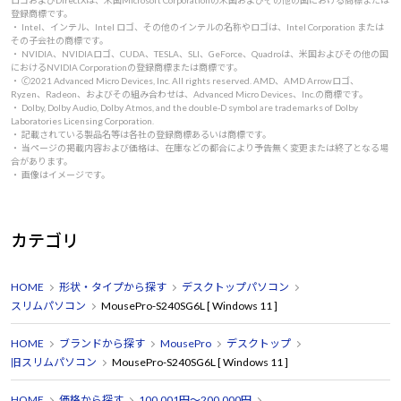
ロゴおよびDirectXは、米国Microsoft Corporationの米国およびその他の国における商標または
登録商標です。
・ Intel、インテル、Intel ロゴ、その他のインテルの名称やロゴは、Intel Corporation または
その子会社の商標です。
・ NVIDIA、NVIDIAロゴ、CUDA、TESLA、SLI、GeForce、Quadroは、米国およびその他の国
におけるNVIDIA Corporationの登録商標または商標です。
・ 🄫2021 Advanced Micro Devices, Inc. All rights reserved. AMD、AMD Arrowロゴ、
Ryzen、Radeon、およびその組み合わせは、Advanced Micro Devices、Inc.の商標です。
・ Dolby, Dolby Audio, Dolby Atmos, and the double-D symbol are trademarks of Dolby
Laboratories Licensing Corporation.
・ 記載されている製品名等は各社の登録商標あるいは商標です。
・ 当ページの掲載内容および価格は、在庫などの都合により予告無く変更または終了となる場
合があります。
・ 画像はイメージです。
カテゴリ
HOME
形状・タイプから探す
デスクトップパソコン
スリムパソコン
MousePro-S240SG6L [ Windows 11 ]
HOME
ブランドから探す
MousePro
デスクトップ
旧スリムパソコン
MousePro-S240SG6L [ Windows 11 ]
HOME
価格から探す
100,001円～200,000円