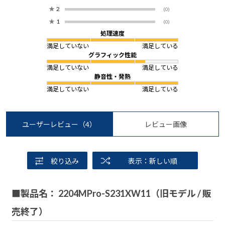
★
2
(0)
★
1
(0)
処理速度
満足していない
満足している
グラフィック性能
満足していない
満足している
静音性・発熱
満足していない
満足している
ユーザーレビュー
（4）
レビュー画像
絞り込み
表示：新しい順
■製品名： 2204MPro-S231XW11（旧モデル / 販
売終了）