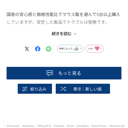
国産の安心感と価格性能比でマウス製を選んで5台以上購入
していますが、安定した製品でトラブルは皆無です。
本製品は、筐体サイズがちょうど良く、デスクに置いて邪
続きを読む
魔にならないです。
参考になった
0
Like!
0
もっと見る
絞り込み
表示：新しい順
・ Microsoft、Windows、Officeロゴ、Outlook、Excel、OneNote、PowerPoint、Windowsの