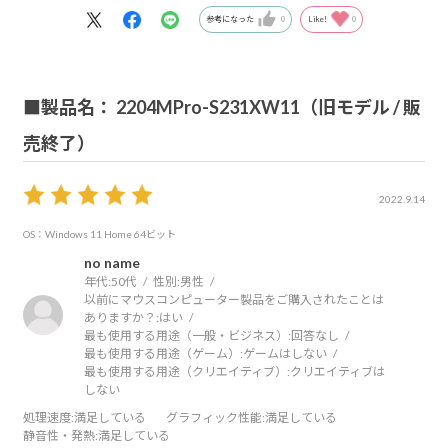
参考になった
0
Like!
0
■製品名： 2204MPro-S231XW11（旧モデル / 販
売終了）
2022.9.14
OS：Windows 11 Home 64ビット
no name
年代:
50代
性別:
男性
以前にマウスコンピューター製品をご購入されたことは
ありますか？:
はい
最も使用する用途（一般・ビジネス）:
回答なし
最も使用する用途（ゲーム）:
ゲームはしない
最も使用する用途（クリエイティブ）:
クリエイティブは
しない
処理速度
:満足している
グラフィック性能
:満足している
静音性・発熱
:満足している