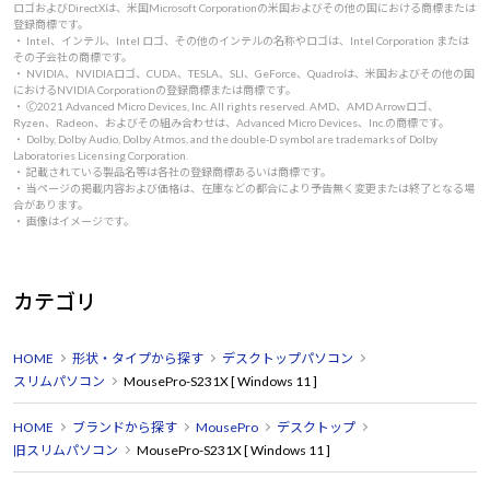
ロゴおよびDirectXは、米国Microsoft Corporationの米国およびその他の国における商標または
登録商標です。
・ Intel、インテル、Intel ロゴ、その他のインテルの名称やロゴは、Intel Corporation または
その子会社の商標です。
・ NVIDIA、NVIDIAロゴ、CUDA、TESLA、SLI、GeForce、Quadroは、米国およびその他の国
におけるNVIDIA Corporationの登録商標または商標です。
・ 🄫2021 Advanced Micro Devices, Inc. All rights reserved. AMD、AMD Arrowロゴ、
Ryzen、Radeon、およびその組み合わせは、Advanced Micro Devices、Inc.の商標です。
・ Dolby, Dolby Audio, Dolby Atmos, and the double-D symbol are trademarks of Dolby
Laboratories Licensing Corporation.
・ 記載されている製品名等は各社の登録商標あるいは商標です。
・ 当ページの掲載内容および価格は、在庫などの都合により予告無く変更または終了となる場
合があります。
・ 画像はイメージです。
カテゴリ
HOME
形状・タイプから探す
デスクトップパソコン
スリムパソコン
MousePro-S231X [ Windows 11 ]
HOME
ブランドから探す
MousePro
デスクトップ
旧スリムパソコン
MousePro-S231X [ Windows 11 ]