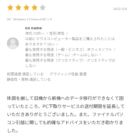
2022.12.8
OS：Windows 11 Home 64ビット
no name
年代:
70代～
性別:
男性
以前にマウスコンピューター製品をご購入されたことは
ありますか？:
はい
最も使用する用途（一般・ビジネス）:
オフィスソフト
最も使用する用途（ゲーム）:
ゲームはしない
最も使用する用途（クリエイティブ）:
クリエイティブは
しない
処理速度
:満足している
グラフィック性能
:普通
静音性・発熱
:満足している
体調を崩して旧機から新機へのデータ移行ができなくて困
っていたところ、PC下取りサービスの送付期限を延長して
いただきありがとうございました。また、ファイナルパソ
コン引越に関しても的確なアドバイスをいただき助かりま
した。