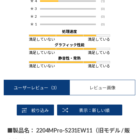
★
4
(1)
★
3
(0)
★
2
(0)
★
1
(0)
処理速度
満足していない
満足している
グラフィック性能
満足していない
満足している
静音性・発熱
満足していない
満足している
ユーザーレビュー
（3）
レビュー画像
絞り込み
表示：新しい順
■製品名： 2204MPro-S231EW11（旧モデル / 販