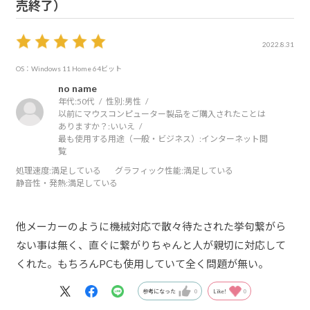
売終了）
2022.8.31
OS：Windows 11 Home 64ビット
no name
年代:
50代
性別:
男性
以前にマウスコンピューター製品をご購入されたことは
ありますか？:
いいえ
最も使用する用途（一般・ビジネス）:
インターネット閲
覧
処理速度
:満足している
グラフィック性能
:満足している
静音性・発熱
:満足している
他メーカーのように機械対応で散々待たされた挙句繋がら
ない事は無く、直ぐに繋がりちゃんと人が親切に対応して
くれた。もちろんPCも使用していて全く問題が無い。
参考になった
0
Like!
0