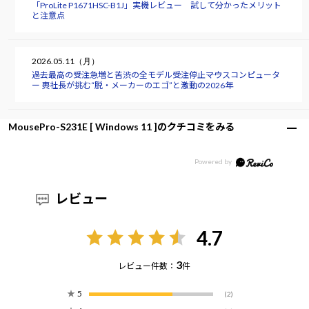
「ProLite P1671HSC-B1J」実機レビュー 試して分かったメリット
と注意点
2026.05.11（月）
過去最高の受注急増と苦渋の全モデル受注停止――マウスコンピュータ
ー 軣社長が挑む“脱・メーカーのエゴ”と激動の2026年
MousePro-S231E [ Windows 11 ]のクチコミをみる
レビュー
4.7
3
レビュー件数：
件
★
5
(2)