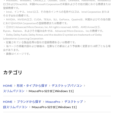
・ Microsoft、Windows、Officeロゴ、Outlook、Excel、OneNote、PowerPoint、Windowsの
ロゴおよびDirectXは、米国Microsoft Corporationの米国およびその他の国における商標または
登録商標です。
・ Intel、インテル、Intel ロゴ、その他のインテルの名称やロゴは、Intel Corporation または
その子会社の商標です。
・ NVIDIA、NVIDIAロゴ、CUDA、TESLA、SLI、GeForce、Quadroは、米国およびその他の国
におけるNVIDIA Corporationの登録商標または商標です。
・ 🄫2021 Advanced Micro Devices, Inc. All rights reserved. AMD、AMD Arrowロゴ、
Ryzen、Radeon、およびその組み合わせは、Advanced Micro Devices、Inc.の商標です。
・ Dolby, Dolby Audio, Dolby Atmos, and the double-D symbol are trademarks of Dolby
Laboratories Licensing Corporation.
・ 記載されている製品名等は各社の登録商標あるいは商標です。
・ 当ページの掲載内容および価格は、在庫などの都合により予告無く変更または終了となる場
合があります。
・ 画像はイメージです。
カテゴリ
HOME
形状・タイプから探す
デスクトップパソコン
スリムパソコン
MousePro-S231E [ Windows 11 ]
HOME
ブランドから探す
MousePro
デスクトップ
旧スリムパソコン
MousePro-S231E [ Windows 11 ]