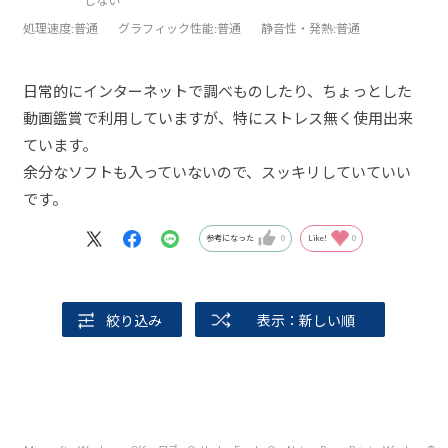
しない
処理速度
:普通
グラフィック性能
:普通
静音性・発熱
:普通
日常的にインターネットで調べものしたり、ちょっとした
動画鑑賞で利用していますが、特にストレス無く使用出来
ています。
余分なソフトも入っていないので、スッキリしていていい
です。
参考になった
0
Like!
0
絞り込み
表示：新しい順