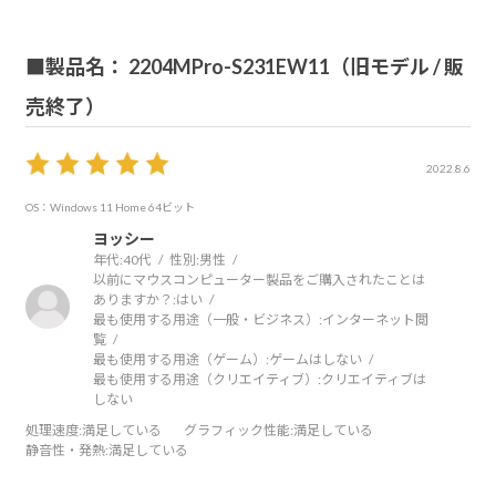
■製品名： 2204MPro-S231EW11（旧モデル / 販
売終了）
2022.8.6
OS：Windows 11 Home 64ビット
ヨッシー
年代:
40代
性別:
男性
以前にマウスコンピューター製品をご購入されたことは
ありますか？:
はい
最も使用する用途（一般・ビジネス）:
インターネット閲
覧
最も使用する用途（ゲーム）:
ゲームはしない
最も使用する用途（クリエイティブ）:
クリエイティブは
しない
処理速度
:満足している
グラフィック性能
:満足している
静音性・発熱
:満足している