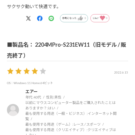
サクサク動いて快適です。
参考になった
0
Like!
0
■製品名： 2204MPro-S231EW11（旧モデル / 販
売終了）
2022.6.15
OS：Windows 11 Home 64ビット
エアー
年代:
40代
性別:
男性
以前にマウスコンピューター製品をご購入されたことは
ありますか？:
はい
最も使用する用途（一般・ビジネス）:
インターネット閲
覧
最も使用する用途（ゲーム）:
レース / スポーツ
最も使用する用途（クリエイティブ）:
クリエイティブは