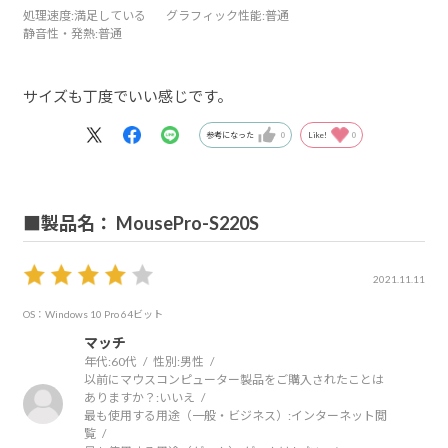
処理速度
:満足している
グラフィック性能
:普通
静音性・発熱
:普通
サイズも丁度でいい感じです。
参考になった
0
Like!
0
■製品名： MousePro-S220S
2021.11.11
OS：Windows 10 Pro 64ビット
マッチ
年代:
60代
性別:
男性
以前にマウスコンピューター製品をご購入されたことは
ありますか？:
いいえ
最も使用する用途（一般・ビジネス）:
インターネット閲
覧