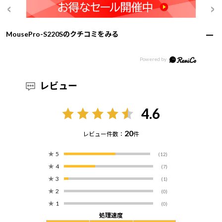
MousePro-S220Sのクチコミをみる
レビュー
4.6
20
レビュー件数：
件
★
5
(12)
★
4
(7)
★
3
(1)
★
2
(0)
★
1
(0)
処理速度