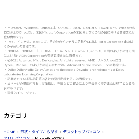
・ Microsoft、Windows、Officeロゴ、Outlook、Excel、OneNote、PowerPoint、Windowsの
ロゴおよびDirectXは、米国Microsoft Corporationの米国およびその他の国における商標または
登録商標です。
・ Intel、インテル、Intel ロゴ、その他のインテルの名称やロゴは、Intel Corporation または
その子会社の商標です。
・ NVIDIA、NVIDIAロゴ、CUDA、TESLA、SLI、GeForce、Quadroは、米国およびその他の国
におけるNVIDIA Corporationの登録商標または商標です。
・ 🄫2021 Advanced Micro Devices, Inc. All rights reserved. AMD、AMD Arrowロゴ、
Ryzen、Radeon、およびその組み合わせは、Advanced Micro Devices、Inc.の商標です。
・ Dolby, Dolby Audio, Dolby Atmos, and the double-D symbol are trademarks of Dolby
Laboratories Licensing Corporation.
・ 記載されている製品名等は各社の登録商標あるいは商標です。
・ 当ページの掲載内容および価格は、在庫などの都合により予告無く変更または終了となる場
合があります。
・ 画像はイメージです。
カテゴリ
HOME
形状・タイプから探す
デスクトップパソコン
スリムパソコン
MousePro-S220S