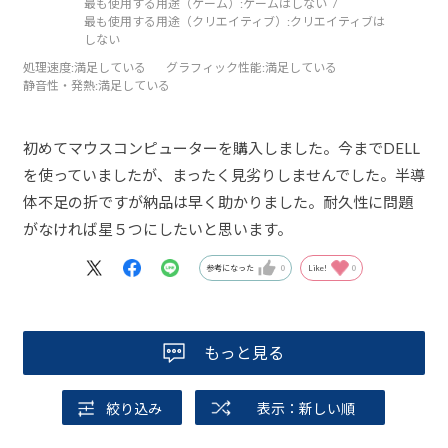
最も使用する用途（ゲーム）:
ゲームはしない
最も使用する用途（クリエイティブ）:
クリエイティブは
しない
処理速度
:満足している
グラフィック性能
:満足している
静音性・発熱
:満足している
初めてマウスコンピューターを購入しました。今までDELL
を使っていましたが、まったく見劣りしませんでした。半導
体不足の折ですが納品は早く助かりました。耐久性に問題
がなければ星５つにしたいと思います。
参考になった
0
Like!
0
もっと見る
絞り込み
表示：新しい順