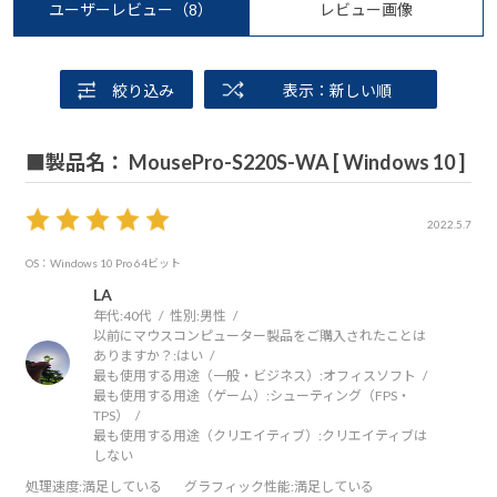
ユーザーレビュー
（8）
レビュー画像
絞り込み
表示：新しい順
■製品名： MousePro-S220S-WA [ Windows 10 ]
2022.5.7
OS：Windows 10 Pro 64ビット
LA
年代:
40代
性別:
男性
以前にマウスコンピューター製品をご購入されたことは
ありますか？:
はい
最も使用する用途（一般・ビジネス）:
オフィスソフト
最も使用する用途（ゲーム）:
シューティング（FPS・
TPS）
最も使用する用途（クリエイティブ）:
クリエイティブは
しない
処理速度
:満足している
グラフィック性能
:満足している