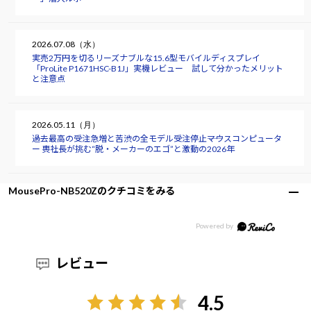
2026.07.08（水）
実売2万円を切るリーズナブルな15.6型モバイルディスプレイ
「ProLite P1671HSC-B1J」実機レビュー 試して分かったメリット
と注意点
2026.05.11（月）
過去最高の受注急増と苦渋の全モデル受注停止――マウスコンピュータ
ー 軣社長が挑む“脱・メーカーのエゴ”と激動の2026年
MousePro-NB520Zのクチコミをみる
レビュー
4.5