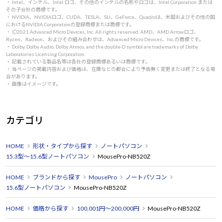
・ Intel、インテル、Intel ロゴ、その他のインテルの名称やロゴは、Intel Corporation または
その子会社の商標です。
・ NVIDIA、NVIDIAロゴ、CUDA、TESLA、SLI、GeForce、Quadroは、米国およびその他の国
におけるNVIDIA Corporationの登録商標または商標です。
・ 🄫2021 Advanced Micro Devices, Inc. All rights reserved. AMD、AMD Arrowロゴ、
Ryzen、Radeon、およびその組み合わせは、Advanced Micro Devices、Inc.の商標です。
・ Dolby, Dolby Audio, Dolby Atmos, and the double-D symbol are trademarks of Dolby
Laboratories Licensing Corporation.
・ 記載されている製品名等は各社の登録商標あるいは商標です。
・ 当ページの掲載内容および価格は、在庫などの都合により予告無く変更または終了となる場
合があります。
・ 画像はイメージです。
カテゴリ
HOME
形状・タイプから探す
ノートパソコン
15.3型～15.6型ノートパソコン
MousePro-NB520Z
HOME
ブランドから探す
MousePro
ノートパソコン
15.6型ノートパソコン
MousePro-NB520Z
HOME
価格から探す
100,001円～200,000円
MousePro-NB520Z