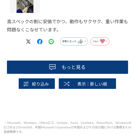
高スペックの割に安価でかつ、動作もサクサク、重い作業も
問題なくこなせています。
参考になった
0
Like!
0
もっと見る
絞り込み
表示：新しい順
・ Microsoft、Windows、Officeロゴ、Outlook、Excel、OneNote、PowerPoint、Windowsの
ロゴおよびDirectXは、米国Microsoft Corporationの米国およびその他の国における商標または
登録商標です。