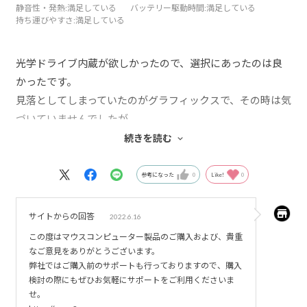
静音性・発熱
:満足している
バッテリー駆動時間
:満足している
持ち運びやすさ
:満足している
光学ドライブ内蔵が欲しかったので、選択にあったのは良
かったです。
見落としてしまっていたのがグラフィックスで、その時は気
づいていませんでしたが、
出来たら、もう少しランク上が良かったかなと、今は思い
続きを読む
ます。
参考になった
0
Like!
0
サイトからの回答
2022.6.16
この度はマウスコンピューター製品のご購入および、貴重
なご意見をありがとうございます。
弊社ではご購入前のサポートも行っておりますので、購入
検討の際にもぜひお気軽にサポートをご利用くださいま
せ。