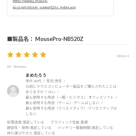
https://www2.mouse-
jp.co.jp/ssl/user_support2/sc_index.asp
■製品名： MousePro-NB520Z
2022.6.1
OS：Windows
まめたろう
年代:
40代
性別:
男性
以前にマウスコンピューター製品をご購入されたことは
ありますか？:
はい
最も使用する用途（一般・ビジネス）:
オフィスソフト
最も使用する用途（ゲーム）:
ゲームはしない
最も使用する用途（クリエイティブ）:
クリエイティブは
しない
処理速度
:満足している
グラフィック性能
:普通
静音性・発熱
:満足している
バッテリー駆動時間
:満足している
持ち運びやすさ
:満足している