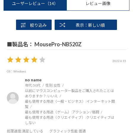
ユーザーレビュー
（14）
レビュー画像
絞り込み
表示：新しい順
■製品名： MousePro-NB520Z
2022.6.15
OS：Windows
no name
年代:
50代
性別:
女性
以前にマウスコンピューター製品をご購入されたことは
ありますか？:
いいえ
最も使用する用途（一般・ビジネス）:
インターネット閲
覧
最も使用する用途（ゲーム）:
アクション / 格闘
最も使用する用途（クリエイティブ）:
クリエイティブは
しない
処理速度
:満足している
グラフィック性能
:普通