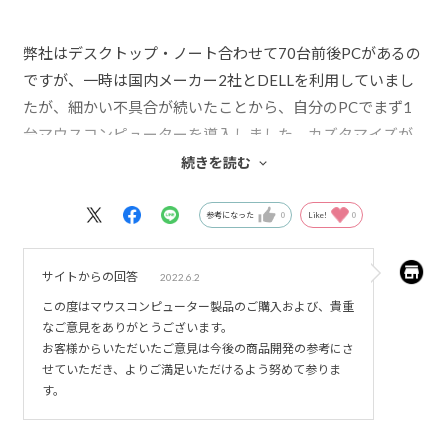
弊社はデスクトップ・ノート合わせて70台前後PCがあるの
ですが、一時は国内メーカー2社とDELLを利用していまし
たが、細かい不具合が続いたことから、自分のPCでまず1
台マウスコンピューターを導入しました。カズタマイズが
できることで、不要なものを付けなくて済むし、コンパク
続きを読む
トPCにすることで、デスク回りをスッキリさせることがで
きました。ノートPCでは強いて言えばテンキー部分が押し
参考になった
0
Like!
0
にくいかなと・・・まぁ慣れだと思うので。今では、20台
弱がマウスコンピューターに置き換わりましたが不具合が
サイトからの回答
2022.6.2
全くなく、PC管理者としてはとても助かっています。今後
この度はマウスコンピューター製品のご購入および、貴重
も第一に利用させてもらいたいと思います。
なご意見をありがとうございます。
お客様からいただいたご意見は今後の商品開発の参考にさ
せていただき、よりご満足いただけるよう努めて参りま
す。