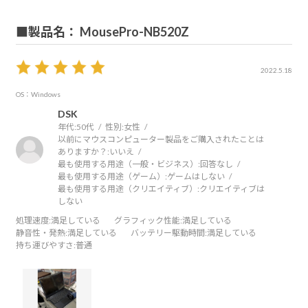
■製品名： MousePro-NB520Z
2022.5.18
OS：Windows
DSK
年代:
50代
性別:
女性
以前にマウスコンピューター製品をご購入されたことは
ありますか？:
いいえ
最も使用する用途（一般・ビジネス）:
回答なし
最も使用する用途（ゲーム）:
ゲームはしない
最も使用する用途（クリエイティブ）:
クリエイティブは
しない
処理速度
:満足している
グラフィック性能
:満足している
静音性・発熱
:満足している
バッテリー駆動時間
:満足している
持ち運びやすさ
:普通