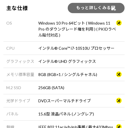
主な仕様
もっと詳しくみる
OS
Windows 10 Pro 64ビット ( Windows 11
Pro のダウングレード権を利用 ) ( PKIDラベ
ル貼付対応 )
CPU
インテル® Core™ i7-10510U プロセッサー
グラフィックス
インテル® UHD グラフィックス
メモリ標準容量
8GB (8GB×1 / シングルチャネル)
M.2 SSD
256GB (SATA)
光学ドライブ
DVDスーパーマルチドライブ
パネル
15.6型 液晶パネル (ノングレア)
無線
IEEE 802.11ac/a/b/g/n準拠 ( 最大433Mbps