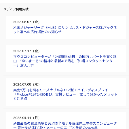
メディア掲載実績
2026.08.07（金）
米国メジャーリーグ（MLB）ロサンゼルス・ドジャース戦 バックネ
ット裏への広告掲出のお知らせ
2026.07.17（金）
マウスコンピューターが「24時間365日」の国内サポートを貫く理
由 “ゆいまーる”の精神と最新AIで臨む「沖縄コンタクトセンタ
ー」潜入ルポ
2026.07.08（水）
実売2万円を切るリーズナブルな15.6型モバイルディスプレイ
「ProLite P1671HSC-B1J」実機レビュー 試して分かったメリット
と注意点
2026.05.11（月）
過去最高の受注急増と苦渋の全モデル受注停止――マウスコンピュータ
ー 軣社長が挑む“脱・メーカーのエゴ”と激動の2026年