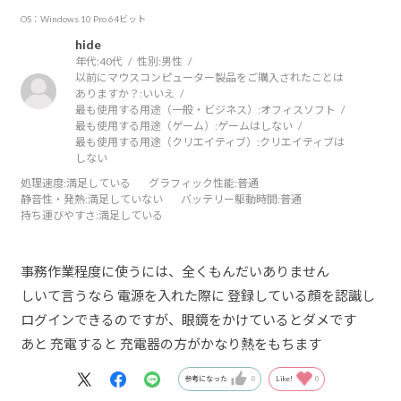
OS：Windows 10 Pro 64ビット
hide
年代:
40代
性別:
男性
以前にマウスコンピューター製品をご購入されたことは
ありますか？:
いいえ
最も使用する用途（一般・ビジネス）:
オフィスソフト
最も使用する用途（ゲーム）:
ゲームはしない
最も使用する用途（クリエイティブ）:
クリエイティブは
しない
処理速度
:満足している
グラフィック性能
:普通
静音性・発熱
:満足していない
バッテリー駆動時間
:普通
持ち運びやすさ
:満足している
事務作業程度に使うには、全くもんだいありません
しいて言うなら 電源を入れた際に 登録している顔を認識し
ログインできるのですが、眼鏡をかけているとダメです
あと 充電すると 充電器の方がかなり熱をもちます
参考になった
0
Like!
0