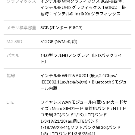
グラフィックス
インテル® 統合グラフィックス 8GB搭載時：
インテル® UHD グラフィックス 16GB以上搭
載時：インテル® Iris® Xe グラフィックス
メモリ標準容量
8GB (オンボード 8GB)
M.2 SSD
512GB (NVMe対応)
パネル
14.0型 フルHDノングレア（LEDバックライ
ト）
無線
インテル® Wi-Fi 6 AX201 (最大2.4Gbps/
IEEE802.11ax/ac/a/b/g/n) + Bluetooth 5モジュ
ール内蔵
LTE
ワイヤレスWANモジュール内蔵/ SIMカードサ
イズ : Micro SIMカード ※対応バンド : NTTド
コモ網 3G(バンド1/19), LTE(バンド
1/3/19/21/28) au網 LTE(バンド
1/18/26/28/41),ソフトバンク網 3G(バンド
1/8), LTE(バンド1/3/8/28/41)