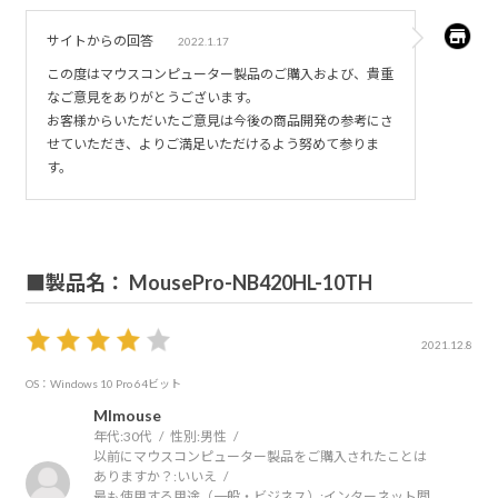
サイトからの回答
2022.1.17
この度はマウスコンピューター製品のご購入および、貴重
なご意見をありがとうございます。
お客様からいただいたご意見は今後の商品開発の参考にさ
せていただき、よりご満足いただけるよう努めて参りま
す。
■製品名： MousePro-NB420HL-10TH
2021.12.8
OS：Windows 10 Pro 64ビット
MImouse
年代:
30代
性別:
男性
以前にマウスコンピューター製品をご購入されたことは
ありますか？:
いいえ
最も使用する用途（一般・ビジネス）:
インターネット閲