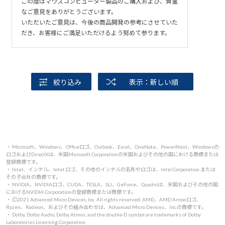
この度はマウスコンピューター製品のご購入および、貴重
なご意見をありがとうございます。
いただいたご意見は、今後の商品開発の参考にさせていた
だき、お客様にご満足いただけるよう努めて参ります。
絞り込み
表示：新しい順
・ Microsoft、Windows、Officeロゴ、Outlook、Excel、OneNote、PowerPoint、Windowsの
ロゴおよびDirectXは、米国Microsoft Corporationの米国およびその他の国における商標または
登録商標です。
・ Intel、インテル、Intel ロゴ、その他のインテルの名称やロゴは、Intel Corporation または
その子会社の商標です。
・ NVIDIA、NVIDIAロゴ、CUDA、TESLA、SLI、GeForce、Quadroは、米国およびその他の国
におけるNVIDIA Corporationの登録商標または商標です。
・ 🄫2021 Advanced Micro Devices, Inc. All rights reserved. AMD、AMD Arrowロゴ、
Ryzen、Radeon、およびその組み合わせは、Advanced Micro Devices、Inc.の商標です。
・ Dolby, Dolby Audio, Dolby Atmos, and the double-D symbol are trademarks of Dolby
Laboratories Licensing Corporation.