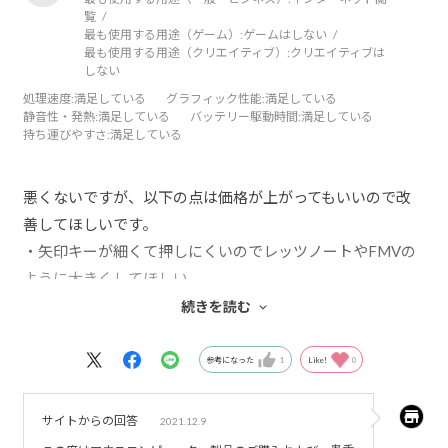
覧
最も使用する用途（ゲーム）:
ゲームはしない
最も使用する用途（クリエイティブ）:
クリエイティブは
しない
処理速度
:満足している
グラフィック性能
:満足している
静音性・発熱
:満足している
バッテリー駆動時間
:満足している
持ち運びやすさ
:満足している
悪くないですが、以下の点は価格が上がってもいいので改
善してほしいです。
・矢印キーが細くて押しにくいのでレッツノートやFMVの
ように大きくしてほしい。
・開きにくいので、側面を平面状でなく三角状にする、開
続きを読む
く際の抵抗力を小さくする等して開きやすくしてほしい。
参考になった
1
Like!
0
特に一つ目は重要です。この点のためだけに今度買うとき
はマウスでなくレッツノートかFMVを選ぶ可能性がありま
サイトからの回答
2021.12.9
す。