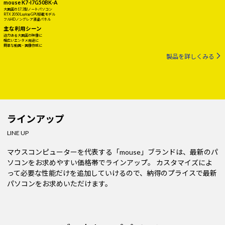
mouse K7-I7G50BK-A
大画面の17.3型ノートパソコン
RTX 2050 Laptop GPU搭載モデル
フルHDノングレア液晶パネル
主な利用シーン
迫力ある大画面の映像に
幅広いエンタメ用途に
簡単な動画・画像作成に
製品を詳しくみる
ラインアップ
LINE UP
マウスコンピューターを代表する「mouse」ブランドは、最新のパ
ソコンをお求めやすい価格帯でラインアップ。
カスタマイズによ
って必要な性能だけを追加していけるので、納得のプライスで最新
パソコンをお求めいただけます。