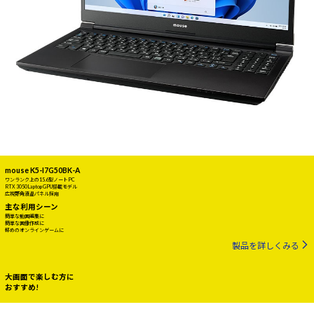
mouse K5-I7G50BK-A
ワンランク上の15.6型ノートPC
RTX 3050 Laptop GPU搭載モデル
広視野角液晶パネル採用
主な利用シーン
簡単な動画編集に
簡単な画像作成に
軽めのオンラインゲームに
製品を詳しくみる
大画面で楽しむ方に
おすすめ!