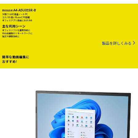
mouse A4-A5U01SR-B
14型フルHD液晶ノートPC
コスパの高いRyzen CPU搭載
オフィスアプリ使用におすすめ
主な利用シーン
オフィスソフトを書類作成に
Web会議等のリモートワークに
論文や課題作成に
製品を詳しくみる
簡単な動画編集に
おすすめ!