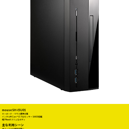
mouse SH-I5U01
キーボード・マウス標準付属
インテル® Core™ i5 プロセッサー 14400搭載
幅99mmのスリムなボディ
主な利用シーン
オフィスでの事務作業に