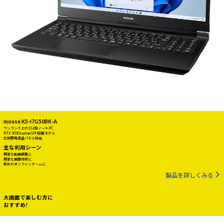
mouse K5-I7G50BK-A
ワンランク上の15.6型ノートPC
RTX 3050 Laptop GPU搭載モデル
広視野角液晶パネル採用
主な利用シーン
簡単な動画編集に
簡単な画像作成に
軽めのオンラインゲームに
製品を詳しくみる
大画面で楽しむ方に
おすすめ!