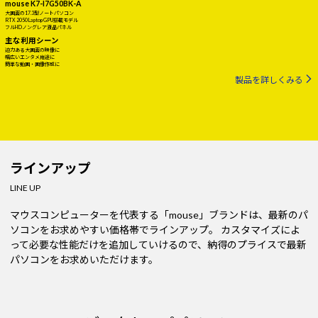
mouse K7-I7G50BK-A
大画面の17.3型ノートパソコン
RTX 2050 Laptop GPU搭載モデル
フルHDノングレア液晶パネル
主な利用シーン
迫力ある大画面の映像に
幅広いエンタメ用途に
簡単な動画・画像作成に
製品を詳しくみる
ラインアップ
LINE UP
マウスコンピューターを代表する「mouse」ブランドは、最新のパ
ソコンをお求めやすい価格帯でラインアップ。
カスタマイズによ
って必要な性能だけを追加していけるので、納得のプライスで最新
パソコンをお求めいただけます。