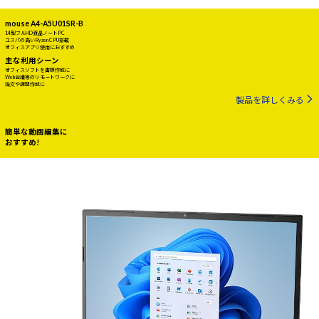
mouse A4-A5U01SR-B
14型フルHD液晶ノートPC
コスパの高いRyzen CPU搭載
オフィスアプリ使用におすすめ
主な利用シーン
オフィスソフトを書類作成に
Web会議等のリモートワークに
論文や課題作成に
製品を詳しくみる
簡単な動画編集に
おすすめ!