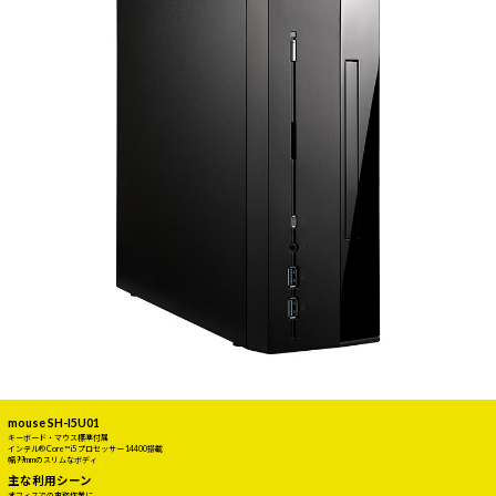
mouse SH-I5U01
キーボード・マウス標準付属
インテル® Core™ i5 プロセッサー 14400搭載
幅99mmのスリムなボディ
主な利用シーン
オフィスでの事務作業に