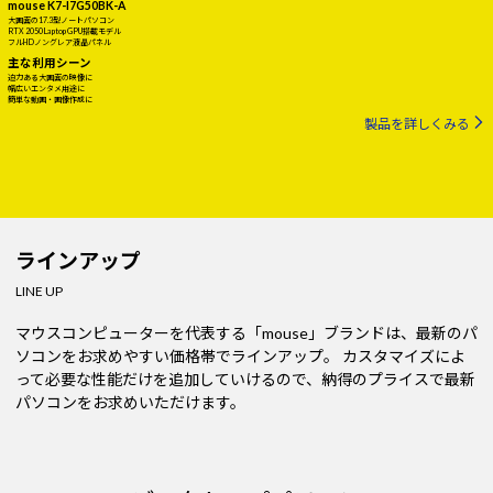
mouse K7-I7G50BK-A
大画面の17.3型ノートパソコン
RTX 2050 Laptop GPU搭載モデル
フルHDノングレア液晶パネル
主な利用シーン
迫力ある大画面の映像に
幅広いエンタメ用途に
簡単な動画・画像作成に
製品を詳しくみる
ラインアップ
LINE UP
マウスコンピューターを代表する「mouse」ブランドは、最新のパ
ソコンをお求めやすい価格帯でラインアップ。
カスタマイズによ
って必要な性能だけを追加していけるので、納得のプライスで最新
パソコンをお求めいただけます。