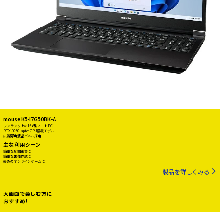
mouse K5-I7G50BK-A
ワンランク上の15.6型ノートPC
RTX 3050 Laptop GPU搭載モデル
広視野角液晶パネル採用
主な利用シーン
簡単な動画編集に
簡単な画像作成に
軽めのオンラインゲームに
製品を詳しくみる
大画面で楽しむ方に
おすすめ!