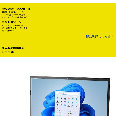
mouse A4-A5U01SR-B
14型フルHD液晶ノートPC
コスパの高いRyzen CPU搭載
オフィスアプリ使用におすすめ
主な利用シーン
オフィスソフトを書類作成に
Web会議等のリモートワークに
論文や課題作成に
製品を詳しくみる
簡単な動画編集に
おすすめ!