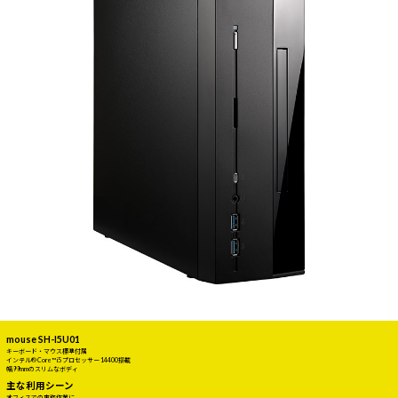
mouse SH-I5U01
キーボード・マウス標準付属
インテル® Core™ i5 プロセッサー 14400搭載
幅99mmのスリムなボディ
主な利用シーン
オフィスでの事務作業に