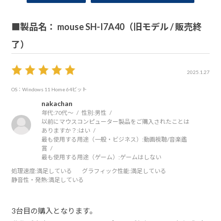
■製品名： mouse SH-I7A40（旧モデル / 販売終
了）
2025.1.27
OS：Windows 11 Home 64ビット
nakachan
年代:
70代～
性別:
男性
以前にマウスコンピューター製品をご購入されたことは
ありますか？:
はい
最も使用する用途（一般・ビジネス）:
動画視聴/音楽鑑
賞
最も使用する用途（ゲーム）:
ゲームはしない
処理速度
:満足している
グラフィック性能
:満足している
静音性・発熱
:満足している
3台目の購入となります。