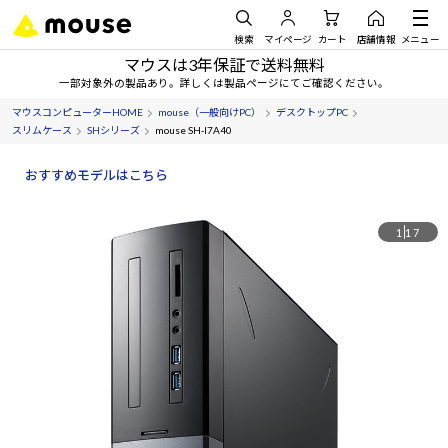
検索
マイページ
カート
店舗情報
メニュー
マウスは3年保証で送料無料
一部対象外の製品あり。詳しくは製品ページにてご確認ください。
マウスコンピューターHOME
mouse（一般向けPC）
デスクトップPC
スリムケース
SHシリーズ
mouse SH-I7A40
おすすめモデルはこちら
1
17