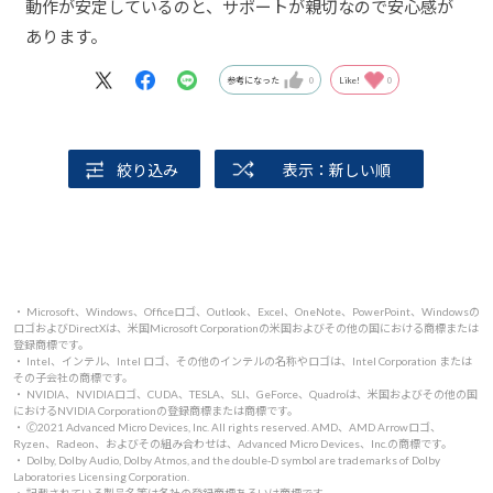
動作が安定しているのと、サポートが親切なので安心感が
あります。
参考になった
0
Like!
0
絞り込み
表示：新しい順
・ Microsoft、Windows、Officeロゴ、Outlook、Excel、OneNote、PowerPoint、Windowsの
ロゴおよびDirectXは、米国Microsoft Corporationの米国およびその他の国における商標または
登録商標です。
・ Intel、インテル、Intel ロゴ、その他のインテルの名称やロゴは、Intel Corporation または
その子会社の商標です。
・ NVIDIA、NVIDIAロゴ、CUDA、TESLA、SLI、GeForce、Quadroは、米国およびその他の国
におけるNVIDIA Corporationの登録商標または商標です。
・ 🄫2021 Advanced Micro Devices, Inc. All rights reserved. AMD、AMD Arrowロゴ、
Ryzen、Radeon、およびその組み合わせは、Advanced Micro Devices、Inc.の商標です。
・ Dolby, Dolby Audio, Dolby Atmos, and the double-D symbol are trademarks of Dolby
Laboratories Licensing Corporation.
・ 記載されている製品名等は各社の登録商標あるいは商標です。