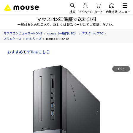
検索
マイページ
カート
店舗情報
メニュー
マウスは3年保証で送料無料
一部対象外の製品あり。詳しくは製品ページにてご確認ください。
マウスコンピューターHOME
mouse（一般向けPC）
デスクトップPC
スリムケース
SHシリーズ
mouse SH-I5A40
おすすめモデルはこちら
1
15