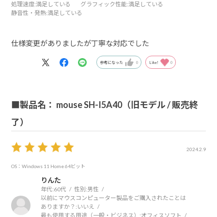
処理速度
:満足している
グラフィック性能
:満足している
静音性・発熱
:満足している
仕様変更がありましたが丁寧な対応でした
参考になった
0
Like!
0
■製品名： mouse SH-I5A40（旧モデル / 販売終
了）
2024.2.9
OS：Windows 11 Home 64ビット
りんた
年代:
60代
性別:
男性
以前にマウスコンピューター製品をご購入されたことは
ありますか？:
いいえ
最も使用する用途（一般・ビジネス）:
オフィスソフト