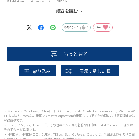
肢がなかったので、ほぼ即決。
今でもDVDをたまに利用するため、オプションでDVD-
続きを読む
ROMドライブを付けましたが、ディスクをしっかり嵌め込
めるタイプでしたので、安心して縦置き使用出来ました。
参考になった
0
Like!
0
今まで使用していた他社製PCは意外と早くヘタってしまっ
たので、今回はどうでしょうか。期待しています。
もっと見る
絞り込み
表示：新しい順
・ Microsoft、Windows、Officeロゴ、Outlook、Excel、OneNote、PowerPoint、Windowsの
ロゴおよびDirectXは、米国Microsoft Corporationの米国およびその他の国における商標または
登録商標です。
・ Intel、インテル、Intel ロゴ、その他のインテルの名称やロゴは、Intel Corporation または
その子会社の商標です。
・ NVIDIA、NVIDIAロゴ、CUDA、TESLA、SLI、GeForce、Quadroは、米国およびその他の国
におけるNVIDIA Corporationの登録商標または商標です。