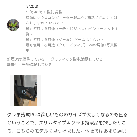
アユミ
年代:
40代
性別:
男性
以前にマウスコンピューター製品をご購入されたことは
ありますか？:
いいえ
最も使用する用途（一般・ビジネス）:
インターネット閲
覧
最も使用する用途（ゲーム）:
ゲームはしない
最も使用する用途（クリエイティブ）:
RAW現像 / 写真編
集
処理速度
:満足している
グラフィック性能
:満足している
静音性・発熱
:満足している
グラボ搭載PCは欲しいもののサイズが大きくなるのも困る
ということで、スリムタイプ＆グラボ搭載品を探したとこ
ろ、こちらのモデルを見つけました。他社ではあまり選択