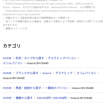
・ 🄫2021 Advanced Micro Devices, Inc. All rights reserved. AMD、AMD Arrowロゴ、
Ryzen、Radeon、およびその組み合わせは、Advanced Micro Devices、Inc.の商標です。
・ Dolby, Dolby Audio, Dolby Atmos, and the double-D symbol are trademarks of Dolby
Laboratories Licensing Corporation.
・ 記載されている製品名等は各社の登録商標あるいは商標です。
・ 当ページの掲載内容および価格は、在庫などの都合により予告無く変更または終了となる場
合があります。
・ 画像はイメージです。
カテゴリ
HOME
形状・タイプから探す
デスクトップパソコン
スリムパソコン
mouse SH-I5A40
HOME
ブランドから探す
mouse
デスクトップ
スリムパソコン
mouse SH-I5A40
HOME
用途・目的から探す
一般向けパソコン
mouse SH-I5A40
HOME
価格から探す
100,001円～200,000円
mouse SH-I5A40