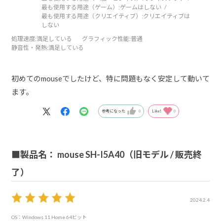
最も使用する用途（ゲーム）:
ゲームはしない
最も使用する用途（クリエイティブ）:
クリエイティブは
しない
処理速度
:満足している
グラフィック性能
:普通
静音性・発熱
:満足している
初めてのmouseでしたけど、特に問題もなく安定して動いて
ます。
参考になった
0
Like!
0
■製品名： mouse SH-I5A40（旧モデル / 販売終
了）
2024.2.4
OS：Windows 11 Home 64ビット