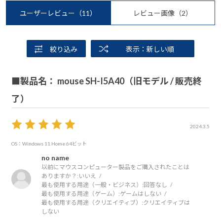
ユーザーレビュー
（11）
レビュー画像
（2）
絞り込み
表示：新しい順
■製品名： mouse SH-I5A40（旧モデル / 販売終
了）
2024.3.5
OS：Windows 11 Home 64ビット
no name
以前にマウスコンピューター製品をご購入されたことは
ありますか？:
いいえ
最も使用する用途（一般・ビジネス）:
回答なし
最も使用する用途（ゲーム）:
ゲームはしない
最も使用する用途（クリエイティブ）:
クリエイティブは
しない