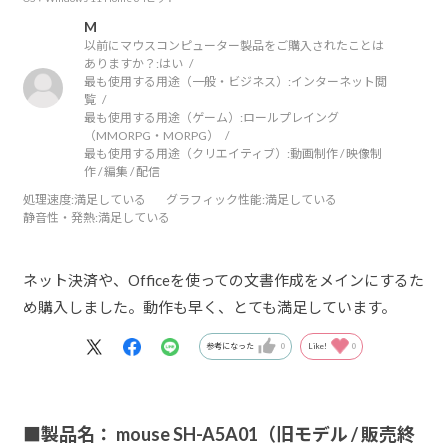
M
以前にマウスコンピューター製品をご購入されたことは
ありますか？:
はい
最も使用する用途（一般・ビジネス）:
インターネット閲
覧
最も使用する用途（ゲーム）:
ロールプレイング
（MMORPG・MORPG）
最も使用する用途（クリエイティブ）:
動画制作 / 映像制
作 / 編集 / 配信
処理速度
:満足している
グラフィック性能
:満足している
静音性・発熱
:満足している
ネット決済や、Officeを使っての文書作成をメインにするた
め購入しました。動作も早く、とても満足しています。
参考になった
0
Like!
0
■製品名： mouse SH-A5A01（旧モデル / 販売終