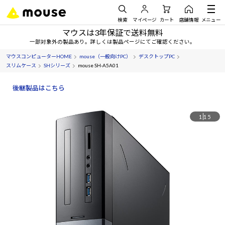
検索
マイページ
カート
店舗情報
メニュー
マウスは3年保証で送料無料
一部対象外の製品あり。詳しくは製品ページにてご確認ください。
マウスコンピューターHOME
mouse（一般向けPC）
デスクトップPC
スリムケース
SHシリーズ
mouse SH-A5A01
後継製品はこちら
1
15