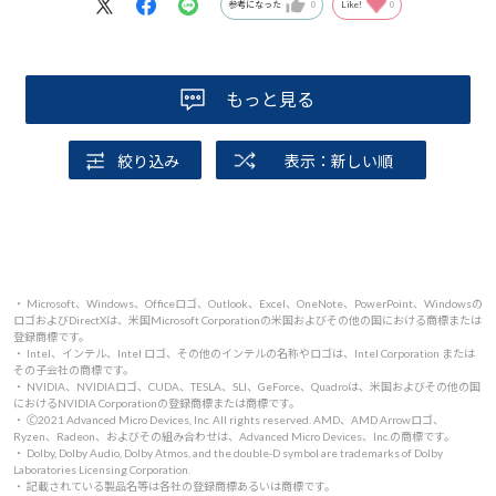
参考になった
0
Like!
0
もっと見る
絞り込み
表示：新しい順
・ Microsoft、Windows、Officeロゴ、Outlook、Excel、OneNote、PowerPoint、Windowsの
ロゴおよびDirectXは、米国Microsoft Corporationの米国およびその他の国における商標または
登録商標です。
・ Intel、インテル、Intel ロゴ、その他のインテルの名称やロゴは、Intel Corporation または
その子会社の商標です。
・ NVIDIA、NVIDIAロゴ、CUDA、TESLA、SLI、GeForce、Quadroは、米国およびその他の国
におけるNVIDIA Corporationの登録商標または商標です。
・ 🄫2021 Advanced Micro Devices, Inc. All rights reserved. AMD、AMD Arrowロゴ、
Ryzen、Radeon、およびその組み合わせは、Advanced Micro Devices、Inc.の商標です。
・ Dolby, Dolby Audio, Dolby Atmos, and the double-D symbol are trademarks of Dolby
Laboratories Licensing Corporation.
・ 記載されている製品名等は各社の登録商標あるいは商標です。