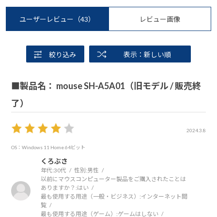
ユーザーレビュー
（43）
レビュー画像
絞り込み
表示：新しい順
■製品名： mouse SH-A5A01（旧モデル / 販売終
了）
2024.3.8
OS：Windows 11 Home 64ビット
くろぶさ
年代:
30代
性別:
男性
以前にマウスコンピューター製品をご購入されたことは
ありますか？:
はい
最も使用する用途（一般・ビジネス）:
インターネット閲
覧
最も使用する用途（ゲーム）:
ゲームはしない