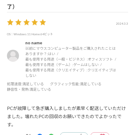
了）
2024.3.3
OS：Windows 11 Home 64ビット
no name
以前にマウスコンピューター製品をご購入されたことは
ありますか？:
はい
最も使用する用途（一般・ビジネス）:
オフィスソフト
最も使用する用途（ゲーム）:
ゲームはしない
最も使用する用途（クリエイティブ）:
クリエイティブは
しない
処理速度
:満足している
グラフィック性能
:満足している
静音性・発熱
:満足している
PCが故障して急ぎ購入しましたが素早く配送していただけ
ました。壊れたPCの回収のお願いできたのでよかったで
す。