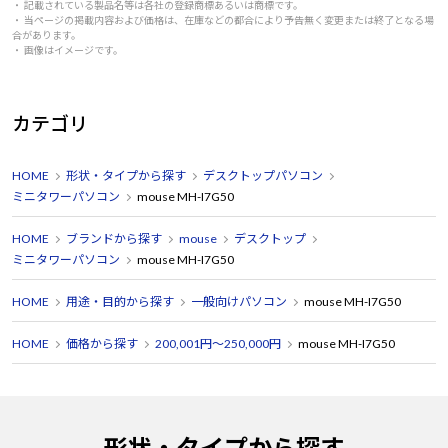
・ 記載されている製品名等は各社の登録商標あるいは商標です。
・ 当ページの掲載内容および価格は、在庫などの都合により予告無く変更または終了となる場
合があります。
・ 画像はイメージです。
カテゴリ
HOME
形状・タイプから探す
デスクトップパソコン
ミニタワーパソコン
mouse MH-I7G50
HOME
ブランドから探す
mouse
デスクトップ
ミニタワーパソコン
mouse MH-I7G50
HOME
用途・目的から探す
一般向けパソコン
mouse MH-I7G50
HOME
価格から探す
200,001円～250,000円
mouse MH-I7G50
形状・タイプから探す