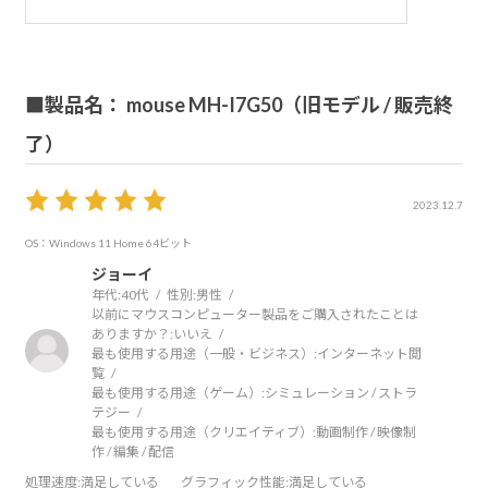
■製品名： mouse MH-I7G50（旧モデル / 販売終
了）
2023.12.7
OS：Windows 11 Home 64ビット
ジョーイ
年代:
40代
性別:
男性
以前にマウスコンピューター製品をご購入されたことは
ありますか？:
いいえ
最も使用する用途（一般・ビジネス）:
インターネット閲
覧
最も使用する用途（ゲーム）:
シミュレーション / ストラ
テジー
最も使用する用途（クリエイティブ）:
動画制作 / 映像制
作 / 編集 / 配信
処理速度
:満足している
グラフィック性能
:満足している