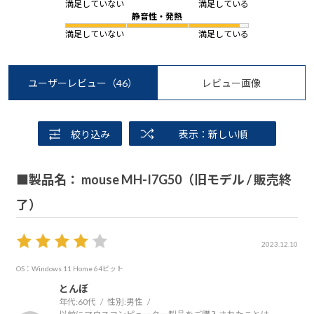
満足していない
満足している
静音性・発熱
満足していない
満足している
ユーザーレビュー
（46）
レビュー画像
絞り込み
表示：新しい順
■製品名： mouse MH-I7G50（旧モデル / 販売終
了）
2023.12.10
OS：Windows 11 Home 64ビット
とんぼ
年代:
60代
性別:
男性