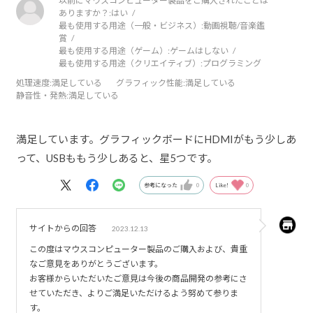
以前にマウスコンピューター製品をご購入されたことは
ありますか？:
はい
最も使用する用途（一般・ビジネス）:
動画視聴/音楽鑑
賞
最も使用する用途（ゲーム）:
ゲームはしない
最も使用する用途（クリエイティブ）:
プログラミング
処理速度
:満足している
グラフィック性能
:満足している
静音性・発熱
:満足している
満足しています。グラフィックボードにHDMIがもう少しあ
って、USBももう少しあると、星5つです。
参考になった
0
Like!
0
サイトからの回答
2023.12.13
この度はマウスコンピューター製品のご購入および、貴重
なご意見をありがとうございます。
お客様からいただいたご意見は今後の商品開発の参考にさ
せていただき、よりご満足いただけるよう努めて参りま
す。