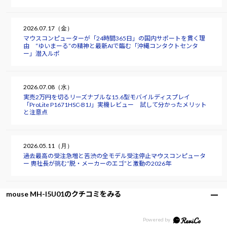
2026.07.17（金）
マウスコンピューターが「24時間365日」の国内サポートを貫く理
由 “ゆいまーる”の精神と最新AIで臨む「沖縄コンタクトセンタ
ー」潜入ルポ
2026.07.08（水）
実売2万円を切るリーズナブルな15.6型モバイルディスプレイ
「ProLite P1671HSC-B1J」実機レビュー 試して分かったメリット
と注意点
2026.05.11（月）
過去最高の受注急増と苦渋の全モデル受注停止――マウスコンピュータ
ー 軣社長が挑む“脱・メーカーのエゴ”と激動の2026年
mouse MH-I5U01のクチコミをみる