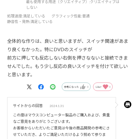
最も使用する用途（クリエイティブ）:
クリエイティブは
しない
処理速度
:満足している
グラフィック性能
:普通
静音性・発熱
:満足している
全体的な作りは、良いと思いますが、スイッチ関連があま
り良くなかった。特にDVDのスイッチが
前方に押しても反応しない右側を押さなないと接続できま
せんでした。もう少し反応の良いスイッチを付けて欲しい
と思います。
参考になった
0
Like!
0
サイトからの回答
2024.1.31
この度はマウスコンピューター製品のご購入および、貴重
なご意見をありがとうございます。
お客様からいただいたご意見は今後の商品開発の参考にさ
せていただき、よりご満足いただけるよう努めて参りま