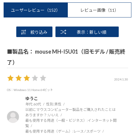
ユーザーレビュー
（152）
レビュー画像
（11）
絞り込み
表示：新しい順
■製品名： mouse MH-I5U01（旧モデル / 販売終
了）
2024.1.30
OS：Windows 11 Home 64ビット
ゆうこ
年代:
60代
性別:
男性
以前にマウスコンピューター製品をご購入されたことは
ありますか？:
いいえ
最も使用する用途（一般・ビジネス）:
インターネット閲
覧
最も使用する用途（ゲーム）:
レース / スポーツ