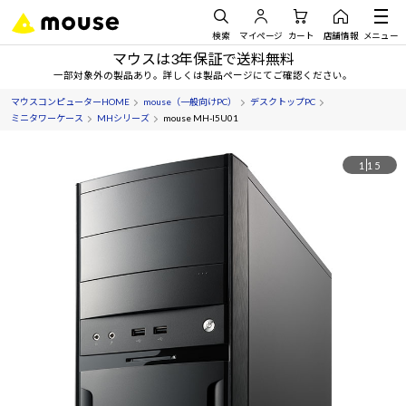
検索
マイページ
カート
店舗情報
メニュー
マウスは3年保証で送料無料
一部対象外の製品あり。詳しくは製品ページにてご確認ください。
マウスコンピューターHOME
mouse（一般向けPC）
デスクトップPC
ミニタワーケース
MHシリーズ
mouse MH-I5U01
1
15