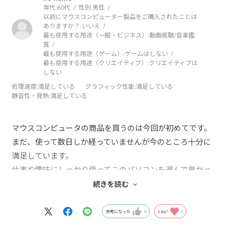
年代:
60代
性別:
男性
以前にマウスコンピューター製品をご購入されたことは
ありますか？:
いいえ
最も使用する用途（一般・ビジネス）:
動画視聴/音楽鑑
賞
最も使用する用途（ゲーム）:
ゲームはしない
最も使用する用途（クリエイティブ）:
クリエイティブは
しない
処理速度
:満足している
グラフィック性能
:満足している
静音性・発熱
:満足している
マウスコンピュータの商品を買うのは今回が初めてです。
まだ、使って数日しか経っていませんが今のところ十分に
満足しています。
仕事や趣味にしっかり使ってこのパソコンを選んで良かっ
たと思える日がくればなと思います。
続きを読む
参考になった
0
Like!
0