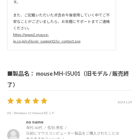
す。
また、ご記載いただいた点含め今後使用していく中でご不
安なことがございましたら、お気軽にサポートまでご連絡
ください。
https://www2.mouse-
jp.co.jp/ssl/user_support2/sc_contact.asp
■製品名： mouse MH-I5U01（旧モデル / 販売終
了）
2024.1.29
OS：Windows 11 Home 64ビット
no name
年代:
40代
性別:
男性
以前にマウスコンピューター製品をご購入されたことは
ありますか？:
いいえ