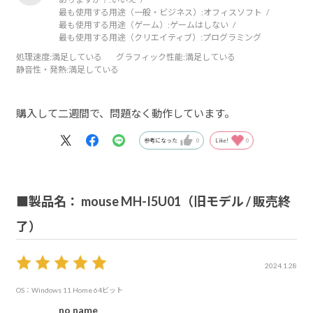
最も使用する用途（一般・ビジネス）:
オフィスソフト
最も使用する用途（ゲーム）:
ゲームはしない
最も使用する用途（クリエイティブ）:
プログラミング
処理速度
:満足している
グラフィック性能
:満足している
静音性・発熱
:満足している
購入して二週間で、問題なく動作しています。
参考になった
0
Like!
0
■製品名： mouse MH-I5U01（旧モデル / 販売終
了）
2024.1.28
OS：Windows 11 Home 64ビット
no name