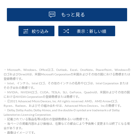
もっと見る
絞り込み
表示：新しい順
・ Microsoft、Windows、Officeロゴ、Outlook、Excel、OneNote、PowerPoint、Windowsの
ロゴおよびDirectXは、米国Microsoft Corporationの米国およびその他の国における商標または
登録商標です。
・ Intel、インテル、Intel ロゴ、その他のインテルの名称やロゴは、Intel Corporation または
その子会社の商標です。
・ NVIDIA、NVIDIAロゴ、CUDA、TESLA、SLI、GeForce、Quadroは、米国およびその他の国
におけるNVIDIA Corporationの登録商標または商標です。
・ 🄫2021 Advanced Micro Devices, Inc. All rights reserved. AMD、AMD Arrowロゴ、
Ryzen、Radeon、およびその組み合わせは、Advanced Micro Devices、Inc.の商標です。
・ Dolby, Dolby Audio, Dolby Atmos, and the double-D symbol are trademarks of Dolby
Laboratories Licensing Corporation.
・ 記載されている製品名等は各社の登録商標あるいは商標です。
・ 当ページの掲載内容および価格は、在庫などの都合により予告無く変更または終了となる場
合があります。
・ 画像はイメージです。