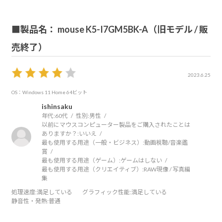
■製品名： mouse K5-I7GM5BK-A（旧モデル / 販
売終了）
2023.6.25
OS：Windows 11 Home 64ビット
ishinsaku
年代:
60代
性別:
男性
以前にマウスコンピューター製品をご購入されたことは
ありますか？:
いいえ
最も使用する用途（一般・ビジネス）:
動画視聴/音楽鑑
賞
最も使用する用途（ゲーム）:
ゲームはしない
最も使用する用途（クリエイティブ）:
RAW現像 / 写真編
集
処理速度
:満足している
グラフィック性能
:満足している
静音性・発熱
:普通