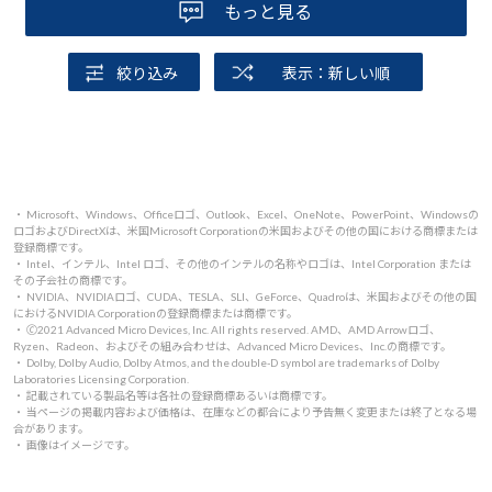
もっと見る
絞り込み
表示：新しい順
・ Microsoft、Windows、Officeロゴ、Outlook、Excel、OneNote、PowerPoint、Windowsの
ロゴおよびDirectXは、米国Microsoft Corporationの米国およびその他の国における商標または
登録商標です。
・ Intel、インテル、Intel ロゴ、その他のインテルの名称やロゴは、Intel Corporation または
その子会社の商標です。
・ NVIDIA、NVIDIAロゴ、CUDA、TESLA、SLI、GeForce、Quadroは、米国およびその他の国
におけるNVIDIA Corporationの登録商標または商標です。
・ 🄫2021 Advanced Micro Devices, Inc. All rights reserved. AMD、AMD Arrowロゴ、
Ryzen、Radeon、およびその組み合わせは、Advanced Micro Devices、Inc.の商標です。
・ Dolby, Dolby Audio, Dolby Atmos, and the double-D symbol are trademarks of Dolby
Laboratories Licensing Corporation.
・ 記載されている製品名等は各社の登録商標あるいは商標です。
・ 当ページの掲載内容および価格は、在庫などの都合により予告無く変更または終了となる場
合があります。
・ 画像はイメージです。