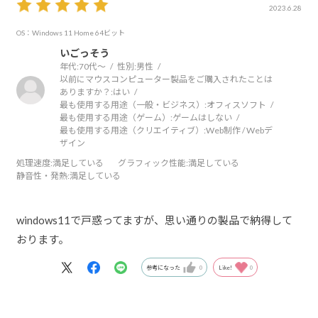
2023.6.28
OS：Windows 11 Home 64ビット
いごっそう
年代:
70代～
性別:
男性
以前にマウスコンピューター製品をご購入されたことは
ありますか？:
はい
最も使用する用途（一般・ビジネス）:
オフィスソフト
最も使用する用途（ゲーム）:
ゲームはしない
最も使用する用途（クリエイティブ）:
Web制作 / Webデ
ザイン
処理速度
:満足している
グラフィック性能
:満足している
静音性・発熱
:満足している
windows11で戸惑ってますが、思い通りの製品で納得して
おります。
参考になった
0
Like!
0