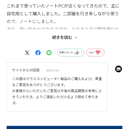
これまで使っていたノートPCが古くなってきたので、主に
自宅用として購入しました。二部屋を行き来しながら使う
ので、ノートにしました。
まだ、使い始めたばかりですが、とりあえずは期待通りの
動き方で、満足しています。
続きを読む
同時に、ACアダプターを2台欲しかったのですが2台目を注
文するシステムがなく、別途購入する必要があります。
参考になった
0
Like!
0
初期注文時に、ACアダプターも追加できるようにして欲し
いと思います。
サイトからの回答
2023.6.26
この度はマウスコンピューター製品のご購入および、貴重
なご意見をありがとうございます。
お客様からいただいたご意見は今後の商品開発の参考にさ
せていただき、よりご満足いただけるよう努めて参りま
す。