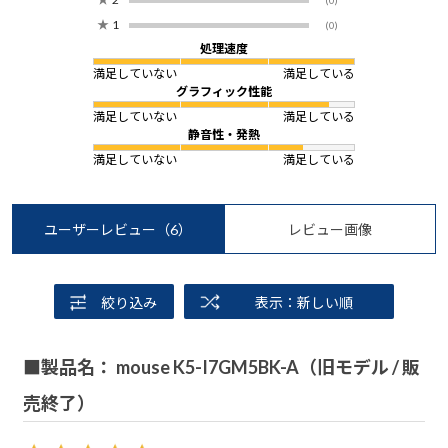
(0)
★
1
(0)
処理速度
満足していない
満足している
グラフィック性能
満足していない
満足している
静音性・発熱
満足していない
満足している
ユーザーレビュー
（6）
レビュー画像
絞り込み
表示：新しい順
■製品名： mouse K5-I7GM5BK-A（旧モデル / 販
売終了）