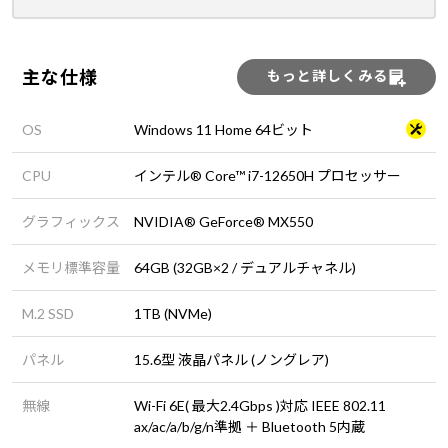
主な仕様
もっと詳しくみる
OS
Windows 11 Home 64ビット
CPU
インテル® Core™ i7-12650H プロセッサー
グラフィックス
NVIDIA® GeForce® MX550
メモリ標準容量
64GB (32GB×2 / デュアルチャネル)
M.2 SSD
1TB (NVMe)
パネル
15.6型 液晶パネル (ノングレア)
無線
Wi-Fi 6E( 最大2.4Gbps )対応 IEEE 802.11
ax/ac/a/b/g/n準拠 ＋ Bluetooth 5内蔵