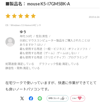
■製品名： mouse K5-I7GM5BK-A
2023.6.26
OS：Windows 11 Home 64ビット
ゆう
年代:
50代
性別:
男性
以前にマウスコンピューター製品をご購入されたことは
ありますか？:
はい
最も使用する用途（一般・ビジネス）:
オフィスソフト
最も使用する用途（ゲーム）:
ゲームはしない
最も使用する用途（クリエイティブ）:
プログラミング
処理速度
:満足している
グラフィック性能
:満足している
静音性・発熱
:満足している
在宅ワークで使いっていますが、快適に作業ができてとて
も良いノートパソコンです。
参考になった
0
Like!
0