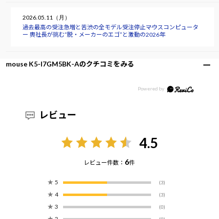
2026.05.11（月）
過去最高の受注急増と苦渋の全モデル受注停止――マウスコンピュータ
ー 軣社長が挑む“脱・メーカーのエゴ”と激動の2026年
mouse K5-I7GM5BK-Aのクチコミをみる
レビュー
4.5
6
レビュー件数：
件
★
5
(3)
★
4
(3)
★
3
(0)
★
2