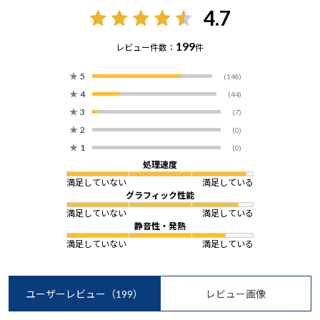
4.7
199
レビュー件数：
件
★
5
(148)
★
4
(44)
★
3
(7)
★
2
(0)
★
1
(0)
処理速度
満足していない
満足している
グラフィック性能
満足していない
満足している
静音性・発熱
満足していない
満足している
ユーザーレビュー
（199）
レビュー画像