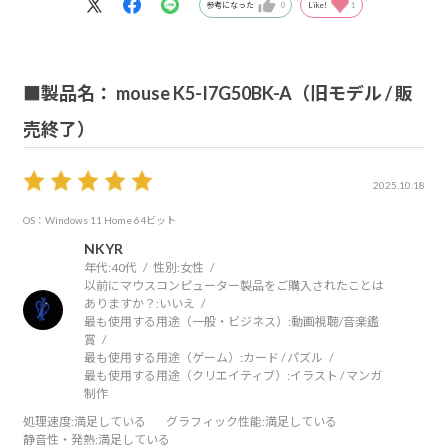
参考になった
0
Like!
1
■製品名： mouse K5-I7G50BK-A（旧モデル / 販
売終了）
2025.10.18
OS：Windows 11 Home 64ビット
NKYR
年代:
40代
性別:
女性
以前にマウスコンピューター製品をご購入されたことは
ありますか？:
いいえ
最も使用する用途（一般・ビジネス）:
動画視聴/音楽鑑
賞
最も使用する用途（ゲーム）:
カード / パズル
最も使用する用途（クリエイティブ）:
イラスト / マンガ
制作
処理速度
:満足している
グラフィック性能
:満足している
静音性・発熱
:満足している