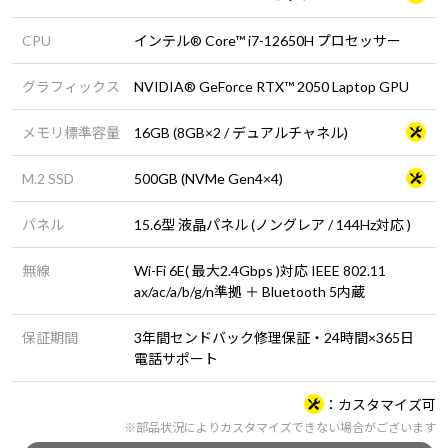
CPU
インテル® Core™ i7-12650H プロセッサー
グラフィックス
NVIDIA® GeForce RTX™ 2050 Laptop GPU
メモリ標準容量
16GB (8GB×2 / デュアルチャネル)
M.2 SSD
500GB (NVMe Gen4×4)
パネル
15.6型 液晶パネル (ノングレア / 144Hz対応 )
無線
Wi-Fi 6E( 最大2.4Gbps )対応 IEEE 802.11
ax/ac/a/b/g/n準拠 ＋ Bluetooth 5内蔵
保証期間
3年間センドバック修理保証・24時間×365日
電話サポート
カスタマイズ可
※部品状況によりカスタマイズできない場合がございます