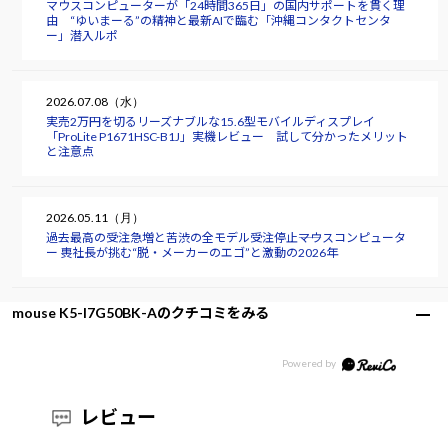
マウスコンピューターが「24時間365日」の国内サポートを貫く理
由 “ゆいまーる”の精神と最新AIで臨む「沖縄コンタクトセンタ
ー」潜入ルポ
2026.07.08（水）
実売2万円を切るリーズナブルな15.6型モバイルディスプレイ
「ProLite P1671HSC-B1J」実機レビュー 試して分かったメリット
と注意点
2026.05.11（月）
過去最高の受注急増と苦渋の全モデル受注停止――マウスコンピュータ
ー 軣社長が挑む“脱・メーカーのエゴ”と激動の2026年
mouse K5-I7G50BK-Aのクチコミをみる
レビュー