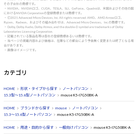
その子会社の商標です。
・ NVIDIA、NVIDIAロゴ、CUDA、TESLA、SLI、GeForce、Quadroは、米国およびその他の国
におけるNVIDIA Corporationの登録商標または商標です。
・ 🄫2021 Advanced Micro Devices, Inc. All rights reserved. AMD、AMD Arrowロゴ、
Ryzen、Radeon、およびその組み合わせは、Advanced Micro Devices、Inc.の商標です。
・ Dolby, Dolby Audio, Dolby Atmos, and the double-D symbol are trademarks of Dolby
Laboratories Licensing Corporation.
・ 記載されている製品名等は各社の登録商標あるいは商標です。
・ 当ページの掲載内容および価格は、在庫などの都合により予告無く変更または終了となる場
合があります。
・ 画像はイメージです。
カテゴリ
HOME
形状・タイプから探す
ノートパソコン
15.3型～15.6型ノートパソコン
mouse K5-I7G50BK-A
HOME
ブランドから探す
mouse
ノートパソコン
15.3～15.6型ノートパソコン
mouse K5-I7G50BK-A
HOME
用途・目的から探す
一般向けパソコン
mouse K5-I7G50BK-A