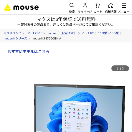
検索
マイページ
カート
店舗情報
メニュー
マウスは3年保証で送料無料
一部対象外の製品あり。詳しくは製品ページにてご確認ください。
マウスコンピューターHOME
mouse（一般向けPC）
ノートPC
15.3型～15.6型
mouse Kシリーズ
mouse K5-I7G50BK-A
おすすめモデルはこちら
1
15