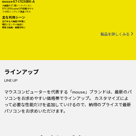
mouse K7-I7G50BK-A
大画面の17.3型ノートパソコン
RTX 2050 Laptop GPU搭載モデル
フルHDノングレア液晶パネル
主な利用シーン
迫力ある大画面の映像に
幅広いエンタメ用途に
簡単な動画・画像作成に
製品を詳しくみる
ラインアップ
LINE UP
マウスコンピューターを代表する「mouse」ブランドは、最新のパ
ソコンをお求めやすい価格帯でラインアップ。
カスタマイズによ
って必要な性能だけを追加していけるので、納得のプライスで最新
パソコンをお求めいただけます。