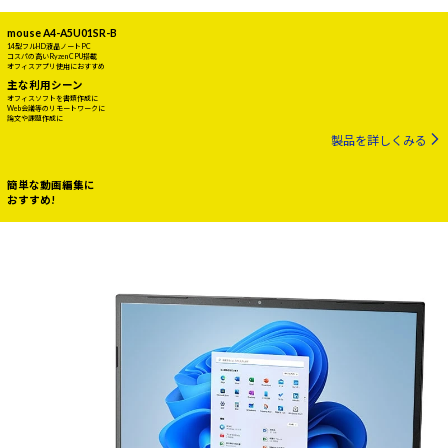
mouse A4-A5U01SR-B
14型フルHD液晶ノートPC
コスパの高いRyzen CPU搭載
オフィスアプリ使用におすすめ
主な利用シーン
オフィスソフトを書類作成に
Web会議等のリモートワークに
論文や課題作成に
製品を詳しくみる
簡単な動画編集に
おすすめ!