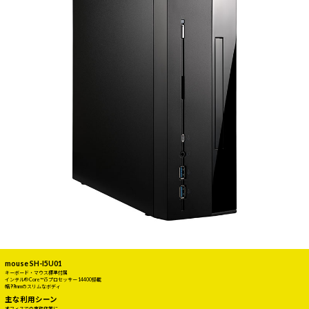
mouse SH-I5U01
キーボード・マウス標準付属
インテル® Core™ i5 プロセッサー 14400搭載
幅99mmのスリムなボディ
主な利用シーン
オフィスでの事務作業に