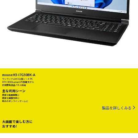
mouse K5-I7G50BK-A
ワンランク上の15.6型ノートPC
RTX 3050 Laptop GPU搭載モデル
広視野角液晶パネル採用
主な利用シーン
簡単な動画編集に
簡単な画像作成に
軽めのオンラインゲームに
製品を詳しくみる
大画面で楽しむ方に
おすすめ!