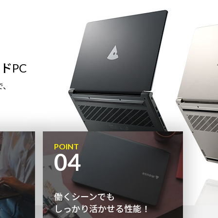
ドPC
で、
POINT
04
働くシーンでも
しっかり活かせる性能！