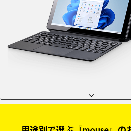
用途別で選ぶ『mouse』の