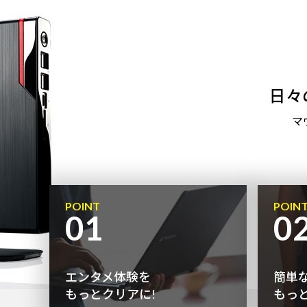
日々
マ
POINT
POIN
01
0
エンタメ体験を
簡単
もっとクリアに!
もっ