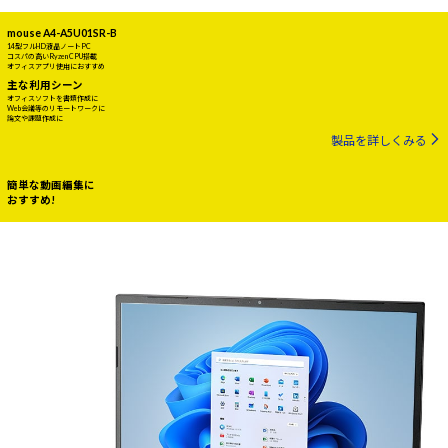
mouse A4-A5U01SR-B
14型フルHD液晶ノートPC
コスパの高いRyzen CPU搭載
オフィスアプリ使用におすすめ
主な利用シーン
オフィスソフトを書類作成に
Web会議等のリモートワークに
論文や課題作成に
製品を詳しくみる
簡単な動画編集に
おすすめ!