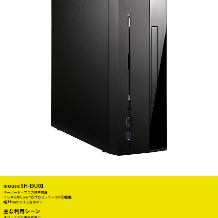
mouse SH-I5U01
キーボード・マウス標準付属
インテル® Core™ i5 プロセッサー 14400搭載
幅99mmのスリムなボディ
主な利用シーン
オフィスでの事務作業に