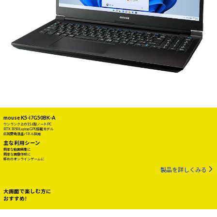
mouse K5-I7G50BK-A
ワンランク上の15.6型ノートPC
RTX 3050 Laptop GPU搭載モデル
広視野角液晶パネル採用
主な利用シーン
簡単な動画編集に
簡単な画像作成に
軽めのオンラインゲームに
製品を詳しくみる
大画面で楽しむ方に
おすすめ!