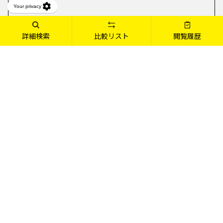
詳細検索
比較リスト
閲覧履歴
あなただけのmouseを見つけよう
デスクトップPC
ノートPC
詳しくみる
詳しくみる
コンパクト・スリムタイプから、高
薄型・軽量の14型、性能重視の15.3
性能グラフィックス搭載のフルタワ
～15.6型、大画面&高性能の17.3
ータイプまで、豊富にラインアップ
型。豊富なバリエーションから選べ