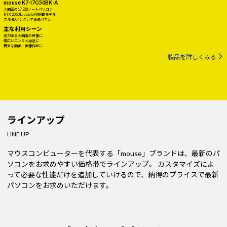
mouse K7-I7G50BK-A
大画面の17.3型ノートパソコン
RTX 2050 Laptop GPU搭載モデル
フルHDノングレア液晶パネル
主な利用シーン
迫力ある大画面の映像に
幅広いエンタメ用途に
簡単な動画・画像作成に
製品を詳しくみる
ラインアップ
LINE UP
マウスコンピューターを代表する「mouse」ブランドは、最新のパ
ソコンをお求めやすい価格帯でラインアップ。
カスタマイズによ
って必要な性能だけを追加していけるので、納得のプライスで最新
パソコンをお求めいただけます。