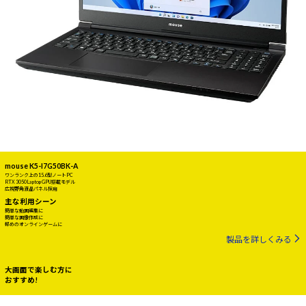
mouse K5-I7G50BK-A
ワンランク上の15.6型ノートPC
RTX 3050 Laptop GPU搭載モデル
広視野角液晶パネル採用
主な利用シーン
簡単な動画編集に
簡単な画像作成に
軽めのオンラインゲームに
製品を詳しくみる
大画面で楽しむ方に
おすすめ!