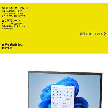
mouse A4-A5U01SR-B
14型フルHD液晶ノートPC
コスパの高いRyzen CPU搭載
オフィスアプリ使用におすすめ
主な利用シーン
オフィスソフトを書類作成に
Web会議等のリモートワークに
論文や課題作成に
製品を詳しくみる
簡単な動画編集に
おすすめ!