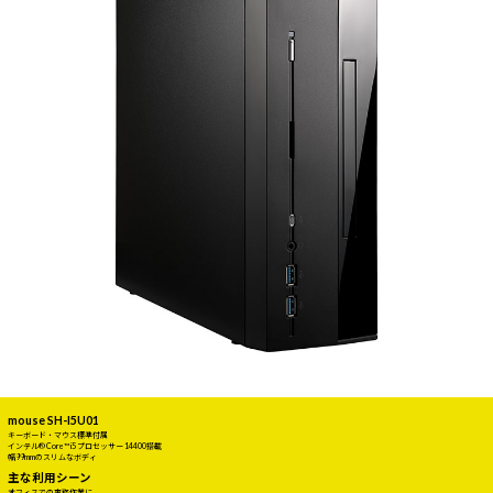
mouse SH-I5U01
キーボード・マウス標準付属
インテル® Core™ i5 プロセッサー 14400搭載
幅99mmのスリムなボディ
主な利用シーン
オフィスでの事務作業に