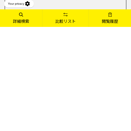
詳細検索
比較リスト
閲覧履歴
あなただけのmouseを見つけよう
デスクトップPC
ノートPC
詳しくみる
詳しくみる
コンパクト・スリムタイプから、高
薄型・軽量の14型、性能重視の15.3
性能グラフィックス搭載のフルタワ
～15.6型、大画面&高性能の17.3
ータイプまで、豊富にラインアップ
型。豊富なバリエーションから選べ