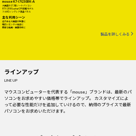
mouse K7-I7G50BK-A
大画面の17.3型ノートパソコン
RTX 2050 Laptop GPU搭載モデル
フルHDノングレア液晶パネル
主な利用シーン
迫力ある大画面の映像に
幅広いエンタメ用途に
簡単な動画・画像作成に
製品を詳しくみる
ラインアップ
LINE UP
マウスコンピューターを代表する「mouse」ブランドは、最新のパ
ソコンをお求めやすい価格帯でラインアップ。
カスタマイズによ
って必要な性能だけを追加していけるので、納得のプライスで最新
パソコンをお求めいただけます。