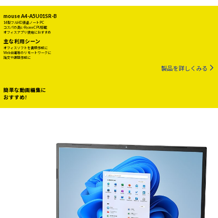
mouse A4-A5U01SR-B
14型フルHD液晶ノートPC
コスパの高いRyzen CPU搭載
オフィスアプリ使用におすすめ
主な利用シーン
オフィスソフトを書類作成に
Web会議等のリモートワークに
論文や課題作成に
製品を詳しくみる
簡単な動画編集に
おすすめ!