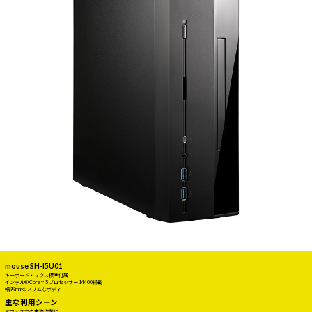
mouse SH-I5U01
キーボード・マウス標準付属
インテル® Core™ i5 プロセッサー 14400搭載
幅99mmのスリムなボディ
主な利用シーン
オフィスでの事務作業に