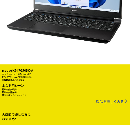
mouse K5-I7G50BK-A
ワンランク上の15.6型ノートPC
RTX 3050 Laptop GPU搭載モデル
広視野角液晶パネル採用
主な利用シーン
簡単な動画編集に
簡単な画像作成に
軽めのオンラインゲームに
製品を詳しくみる
大画面で楽しむ方に
おすすめ!