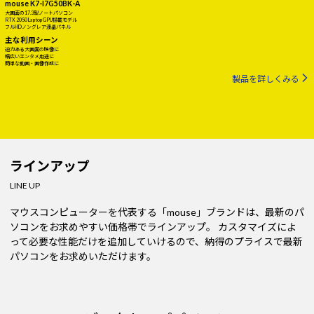
mouse K7-I7G50BK-A
大画面の17.3型ノートパソコン
RTX 2050 Laptop GPU搭載モデル
フルHDノングレア液晶パネル
主な利用シーン
迫力ある大画面の映像に
幅広いエンタメ用途に
簡単な動画・画像作成に
製品を詳しくみる
ラインアップ
LINE UP
マウスコンピューターを代表する「mouse」ブランドは、最新のパ
ソコンをお求めやすい価格帯でラインアップ。
カスタマイズによ
って必要な性能だけを追加していけるので、納得のプライスで最新
パソコンをお求めいただけます。