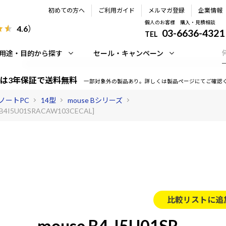
初めての方へ
ご利用ガイド
メルマガ登録
企業情報
個人のお客様 購入・見積相談
4.6
）
03-6636-4321
TEL
用途・目的から探す
セール・キャンペーン
は3年保証で送料無料
一部対象外の製品あり。詳しくは製品ページにてご確認
ノートPC
14型
mouse Bシリーズ
[B4I5U01SRACAW103CECAL]
比較リストに追
mouse B4-I5U01SR-