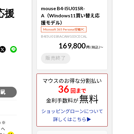
mouse B4-I5U01SR-
応援
A（Windows11買い替え応
援モデル）
Microsoft 365 Personal搭載PC
B4I5U01SRACAW103CECAL
169,800
円
(税込)
～
販売終了
マウスのお得な分割払い
36
回まで
る
無料
金利手数料が
ショッピングローンについて
詳しくはこちら▶
) ※
 へ