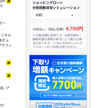
日か
ショッピングローン
で
分割回数目安シミュレーション
ッサー
4,700円
36回払い（税込/月額）
インテル
※ 分割月額は目安です。分割手数料・
端数処理は実際の条件により異なる場
時(デュ
合があります。 ※ 法人の方はショッピ
 グラフィ
ングローンのご利用は頂けません。
応 / ア
.11