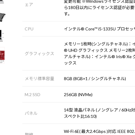
変更可能 ※Windowsライセンス認証
ェア
ら180日以内にライセンス認証が必要
す。
CPU
インテル® Core™ i5-1335U プロセ
メモリー1枚時(シングルチャネル)：
® UHD グラフィックス メモリー2枚
グラフィックス
アルチャネル)：インテル® Iris® Xe
ックス
メモリ標準容量
8GB (8GB×1 / シングルチャネル)
M.2 SSD
256GB (NVMe)
14型 液晶パネル (ノングレア / 60Hz対
パネル
スペクト比16:10)
Wi-Fi 6E( 最大2.4Gbps )対応 IEEE 802
無線