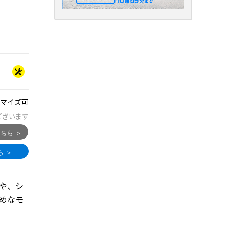
マイズ可
ございます
ーや、シ
めなモ