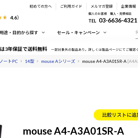
初めての方へ
ご利用ガイド
メルマガ登録
企業情報
個人のお客様 購入・見積相談
4.6
）
03-6636-4321
TEL
用途・目的から探す
セール・キャンペーン
は3年保証で送料無料
一部対象外の製品あり。詳しくは製品ページにてご確認
ノートPC
14型
mouse Aシリーズ
mouse A4-A3A01SR-A
[A4
比較リストに追
mouse A4-A3A01SR-A