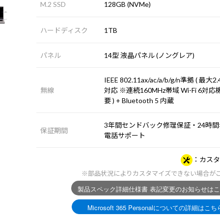
M.2 SSD
128GB (NVMe)
ハードディスク
1TB
パネル
14型 液晶パネル (ノングレア)
IEEE 802.11ax/ac/a/b/g/n準拠 ( 最大2
無線
対応 ※連続160MHz帯域 Wi-Fi 6対
要 ) + Bluetooth 5 内蔵
3年間センドバック修理保証・24時間×
保証期間
電話サポート
カスタ
※部品状況によりカスタマイズできない場合が