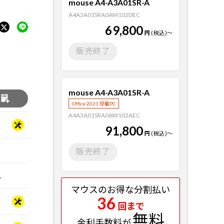
mouse A4-A3A01SR-A
A4A3A01SRA0AW102DEC
69,800
円
(税込)
～
販売終了
mouse A4-A3A01SR-A
る
Office 2021 搭載PC
A4A3A01SRA0AW102AEC
91,800
円
(税込)
～
販売終了
ス
マウスのお得な分割払い
36
回まで
無料
金利手数料が