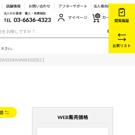
店舗情報
お問い合わせ
アフターサポート
法人様向け
法人のお客様 購入・見積相談
マイページ
カート
03-6636-4323
TEL
閲覧履歴
比較リスト
ください。
A3A01SRA0AW102DEC]
加
WEB販売価格