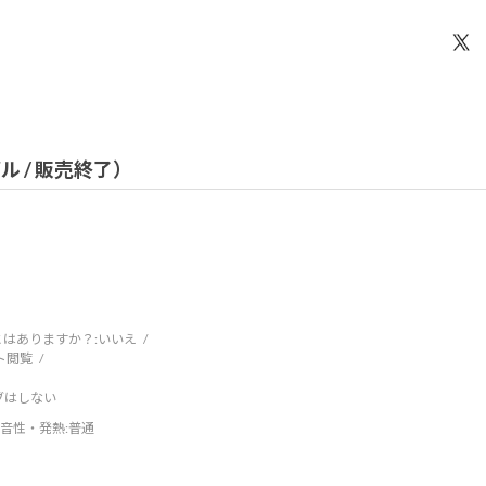
デル / 販売終了）
はありますか？:
いいえ
ト閲覧
ブはしない
音性・発熱
:普通