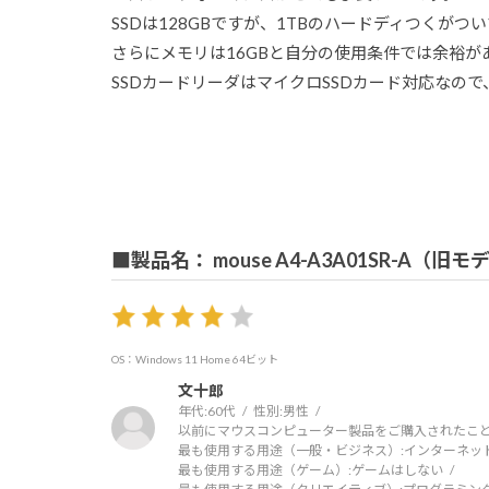
SSDは128GBですが、1TBのハードディつくが
さらにメモリは16GBと自分の使用条件では余裕が
SSDカードリーダはマイクロSSDカード対応なの
■製品名： mouse A4-A3A01SR-A（旧モ
OS：Windows 11 Home 64ビット
文十郎
年代:
60代
性別:
男性
以前にマウスコンピューター製品をご購入されたこと
最も使用する用途（一般・ビジネス）:
インターネッ
最も使用する用途（ゲーム）:
ゲームはしない