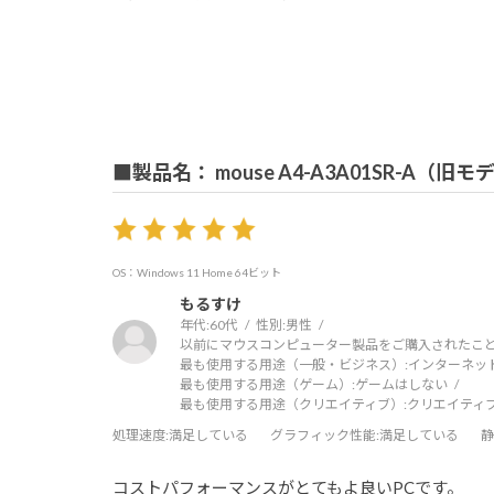
■製品名： mouse A4-A3A01SR-A（旧モ
OS：Windows 11 Home 64ビット
もるすけ
年代:
60代
性別:
男性
以前にマウスコンピューター製品をご購入されたこと
最も使用する用途（一般・ビジネス）:
インターネッ
最も使用する用途（ゲーム）:
ゲームはしない
最も使用する用途（クリエイティブ）:
クリエイティ
処理速度
:満足している
グラフィック性能
:満足している
静
コストパフォーマンスがとてもよ良いPCです。