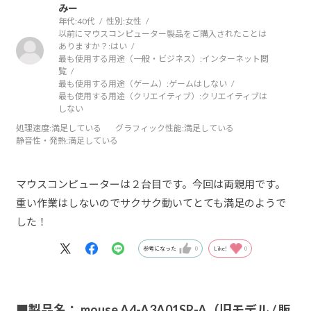
みー
年代:
40代
性別:
女性
以前にマウスコンピューター製品をご購入されたことは
ありますか？:
はい
最も使用する用途（一般・ビジネス）:
インターネット閲
覧
最も使用する用途（ゲーム）:
ゲームはしない
最も使用する用途（クリエイティブ）:
クリエイティブは
しない
処理速度
:満足している
グラフィック性能
:満足している
静音性・発熱
:満足している
マウスコンピューターは２台目です。今回は両親用です。
重い作業はしないのでサクサク動いてとても満足のようで
した！
参考になった
0
Like!
0
■製品名： mouse A4-A3A01SR-A（旧モデル / 販