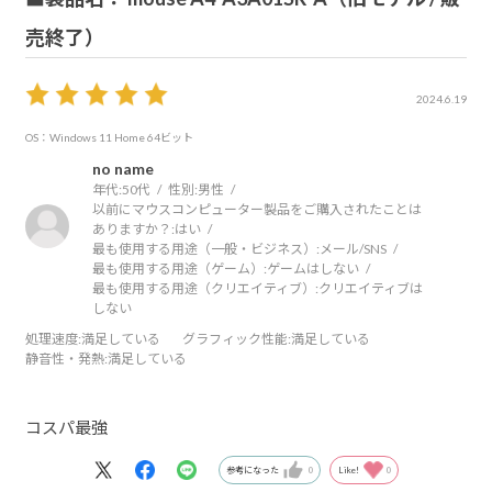
売終了）
2024.6.19
OS：Windows 11 Home 64ビット
no name
年代:
50代
性別:
男性
以前にマウスコンピューター製品をご購入されたことは
ありますか？:
はい
最も使用する用途（一般・ビジネス）:
メール/SNS
最も使用する用途（ゲーム）:
ゲームはしない
最も使用する用途（クリエイティブ）:
クリエイティブは
しない
処理速度
:満足している
グラフィック性能
:満足している
静音性・発熱
:満足している
コスパ最強
参考になった
0
Like!
0