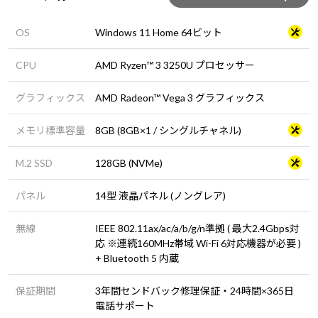
OS
Windows 11 Home 64ビット
CPU
AMD Ryzen™ 3 3250U プロセッサー
グラフィックス
AMD Radeon™ Vega 3 グラフィックス
メモリ標準容量
8GB (8GB×1 / シングルチャネル)
M.2 SSD
128GB (NVMe)
パネル
14型 液晶パネル (ノングレア)
無線
IEEE 802.11ax/ac/a/b/g/n準拠 ( 最大2.4Gbps対
応 ※連続160MHz帯域 Wi-Fi 6対応機器が必要 )
+ Bluetooth 5 内蔵
保証期間
3年間センドバック修理保証・24時間×365日
電話サポート