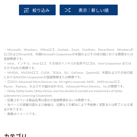
絞り込み
表示：新しい順
・ Microsoft、Windows、Officeロゴ、Outlook、Excel、OneNote、PowerPoint、Windowsの
ロゴおよびDirectXは、米国Microsoft Corporationの米国およびその他の国における商標または
登録商標です。
・ Intel、インテル、Intel ロゴ、その他のインテルの名称やロゴは、Intel Corporation または
その子会社の商標です。
・ NVIDIA、NVIDIAロゴ、CUDA、TESLA、SLI、GeForce、Quadroは、米国およびその他の国
におけるNVIDIA Corporationの登録商標または商標です。
・ 🄫2021 Advanced Micro Devices, Inc. All rights reserved. AMD、AMD Arrowロゴ、
Ryzen、Radeon、およびその組み合わせは、Advanced Micro Devices、Inc.の商標です。
・ Dolby, Dolby Audio, Dolby Atmos, and the double-D symbol are trademarks of Dolby
Laboratories Licensing Corporation.
・ 記載されている製品名等は各社の登録商標あるいは商標です。
・ 当ページの掲載内容および価格は、在庫などの都合により予告無く変更または終了となる場
合があります。
・ 画像はイメージです。
カテゴリ