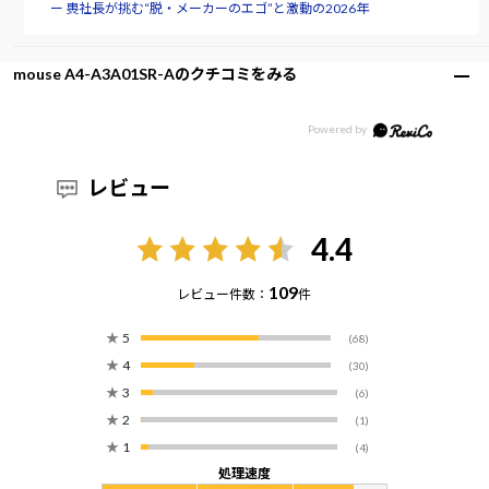
ー 軣社長が挑む“脱・メーカーのエゴ”と激動の2026年
mouse A4-A3A01SR-Aのクチコミをみる
レビュー
4.4
109
レビュー件数：
件
★
5
(68)
★
4
(30)
★
3
(6)
★
2
(1)
★
1
(4)
処理速度