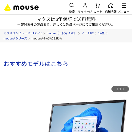
検索
マイページ
カート
店舗情報
メニュー
マウスは3年保証で送料無料
一部対象外の製品あり。詳しくは製品ページにてご確認ください。
マウスコンピューターHOME
mouse（一般向けPC）
ノートPC
14型
mouse Aシリーズ
mouse A4-A3A01SR-A
おすすめモデルはこちら
1
13