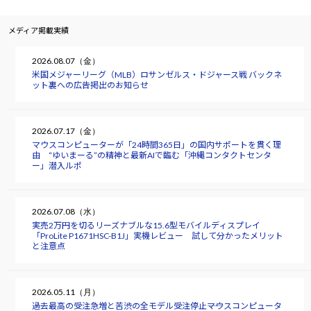
メディア掲載実績
2026.08.07（金）
米国メジャーリーグ（MLB）ロサンゼルス・ドジャース戦 バックネ
ット裏への広告掲出のお知らせ
2026.07.17（金）
マウスコンピューターが「24時間365日」の国内サポートを貫く理
由 “ゆいまーる”の精神と最新AIで臨む「沖縄コンタクトセンタ
ー」潜入ルポ
2026.07.08（水）
実売2万円を切るリーズナブルな15.6型モバイルディスプレイ
「ProLite P1671HSC-B1J」実機レビュー 試して分かったメリット
と注意点
2026.05.11（月）
過去最高の受注急増と苦渋の全モデル受注停止――マウスコンピュータ