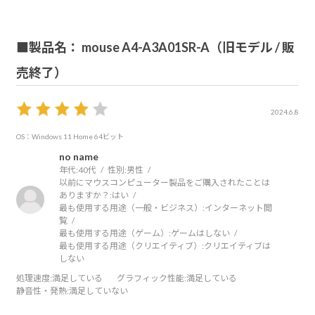
■製品名： mouse A4-A3A01SR-A（旧モデル / 販
売終了）
2024.6.8
OS：Windows 11 Home 64ビット
no name
年代:
40代
性別:
男性
以前にマウスコンピューター製品をご購入されたことは
ありますか？:
はい
最も使用する用途（一般・ビジネス）:
インターネット閲
覧
最も使用する用途（ゲーム）:
ゲームはしない
最も使用する用途（クリエイティブ）:
クリエイティブは
しない
処理速度
:満足している
グラフィック性能
:満足している
静音性・発熱
:満足していない