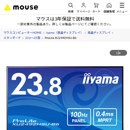
検索
マイページ
カート
店舗情報
メニュー
マウスは3年保証で送料無料
一部対象外の製品あり。詳しくは製品ページにてご確認ください。
マウスコンピューターHOME
iiyama（液晶ディスプレイ）
液晶ディスプレイ
スタンダード
23.6～25型
ProLite XU2492HSU-B6
1
4