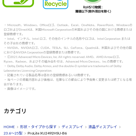
・ Microsoft、Windows、Officeロゴ、Outlook、Excel、OneNote、PowerPoint、Windowsの
ロゴおよびDirectXは、米国Microsoft Corporationの米国およびその他の国における商標または
登録商標です。
・ Intel、インテル、Intel ロゴ、その他のインテルの名称やロゴは、Intel Corporation または
その子会社の商標です。
・ NVIDIA、NVIDIAロゴ、CUDA、TESLA、SLI、GeForce、Quadroは、米国およびその他の国
におけるNVIDIA Corporationの登録商標または商標です。
・ 🄫2021 Advanced Micro Devices, Inc. All rights reserved. AMD、AMD Arrowロゴ、
Ryzen、Radeon、およびその組み合わせは、Advanced Micro Devices、Inc.の商標です。
・ Dolby, Dolby Audio, Dolby Atmos, and the double-D symbol are trademarks of Dolby
Laboratories Licensing Corporation.
・ 記載されている製品名等は各社の登録商標あるいは商標です。
・ 当ページの掲載内容および価格は、在庫などの都合により予告無く変更または終了となる場
合があります。
・ 画像はイメージです。
カテゴリ
HOME
形状・タイプから探す
ディスプレイ
液晶ディスプレイ
23.6～25型
ProLite XU2492HSU-B6