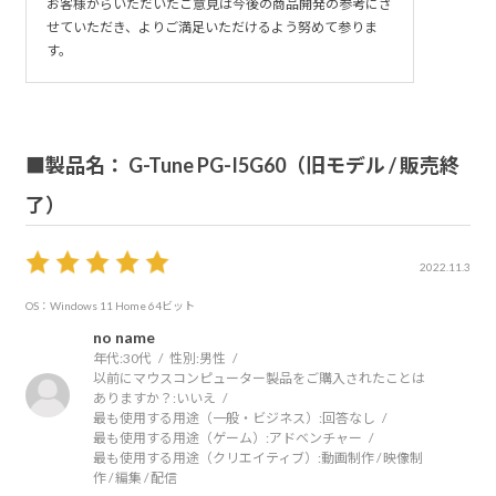
いかな、もとうすると重心は片方によって片手では持ち上
お客様からいただいたご意見は今後の商品開発の参考にさ
せていただき、よりご満足いただけるよう努めて参りま
げるには重すぎる、反対側にも付けてほしかった、取り外
す。
し出来ないようなので残念
PC自体はとても気に入ってます、メモリを32Gに増設して
20万くらいでした、ポンと出せる金額ではないので長く大
■製品名： G-Tune PG-I5G60（旧モデル / 販売終
事に使用していきたい。
了）
2022.11.3
OS：Windows 11 Home 64ビット
no name
年代:
30代
性別:
男性
以前にマウスコンピューター製品をご購入されたことは
ありますか？:
いいえ
最も使用する用途（一般・ビジネス）:
回答なし
最も使用する用途（ゲーム）:
アドベンチャー
最も使用する用途（クリエイティブ）:
動画制作 / 映像制
作 / 編集 / 配信