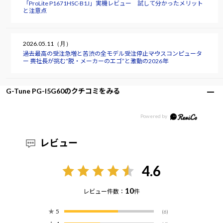
「ProLite P1671HSC-B1J」実機レビュー 試して分かったメリット
と注意点
2026.05.11（月）
過去最高の受注急増と苦渋の全モデル受注停止――マウスコンピュータ
ー 軣社長が挑む“脱・メーカーのエゴ”と激動の2026年
G-Tune PG-I5G60のクチコミをみる
レビュー
4.6
10
レビュー件数：
件
★
5
(6)