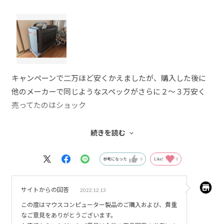
キャンペーンで二万ほど安くかえましたが、購入した後に
他のメーカーで同じようなスペックがさらに２～３万安く
売ってたのはショック
ただ買ってから二か月ほどですが動作は安定してるしスペ
続きを読む
ックは満足してる、直線に赤く光るライトはカッコいい、
スリープ中は点滅してて状態がわかりやすくてgood!
参考になった
0
Like!
0
本体はサイズはコンパクトでちょうどいいサイズ、このデ
ザインは好き
サイトからの回答
2022.12.13
この度はマウスコンピューター製品のご購入および、貴重
ほぼ使わないけど上部についてる取っ手は使い勝手はわる
なご意見をありがとうございます。