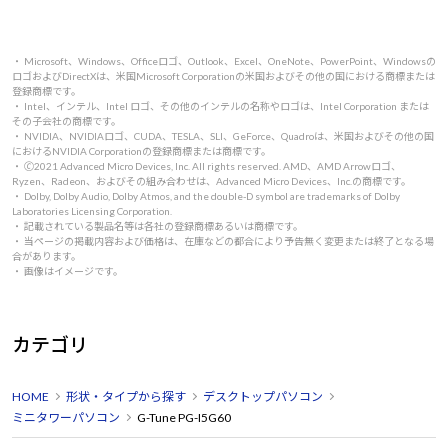
・ Microsoft、Windows、Officeロゴ、Outlook、Excel、OneNote、PowerPoint、Windowsの
ロゴおよびDirectXは、米国Microsoft Corporationの米国およびその他の国における商標または
登録商標です。
・ Intel、インテル、Intel ロゴ、その他のインテルの名称やロゴは、Intel Corporation または
その子会社の商標です。
・ NVIDIA、NVIDIAロゴ、CUDA、TESLA、SLI、GeForce、Quadroは、米国およびその他の国
におけるNVIDIA Corporationの登録商標または商標です。
・ 🄫2021 Advanced Micro Devices, Inc. All rights reserved. AMD、AMD Arrowロゴ、
Ryzen、Radeon、およびその組み合わせは、Advanced Micro Devices、Inc.の商標です。
・ Dolby, Dolby Audio, Dolby Atmos, and the double-D symbol are trademarks of Dolby
Laboratories Licensing Corporation.
・ 記載されている製品名等は各社の登録商標あるいは商標です。
・ 当ページの掲載内容および価格は、在庫などの都合により予告無く変更または終了となる場
合があります。
・ 画像はイメージです。
カテゴリ
HOME
形状・タイプから探す
デスクトップパソコン
ミニタワーパソコン
G-Tune PG-I5G60