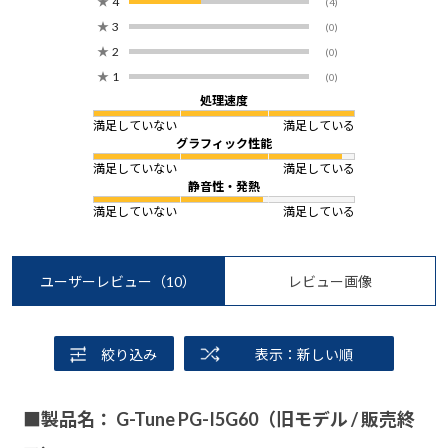
★
4
(4)
★
3
(0)
★
2
(0)
★
1
(0)
処理速度
満足していない
満足している
グラフィック性能
満足していない
満足している
静音性・発熱
満足していない
満足している
ユーザーレビュー
（10）
レビュー画像
絞り込み
表示：新しい順
■製品名： G-Tune PG-I5G60（旧モデル / 販売終