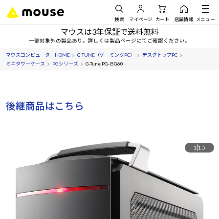
検索
マイページ
カート
店舗情報
メニュー
マウスは3年保証で送料無料
一部対象外の製品あり。詳しくは製品ページにてご確認ください。
マウスコンピューターHOME
G TUNE（ゲーミングPC）
デスクトップPC
ミニタワーケース
PGシリーズ
G-Tune PG-I5G60
後継商品はこちら
1
15