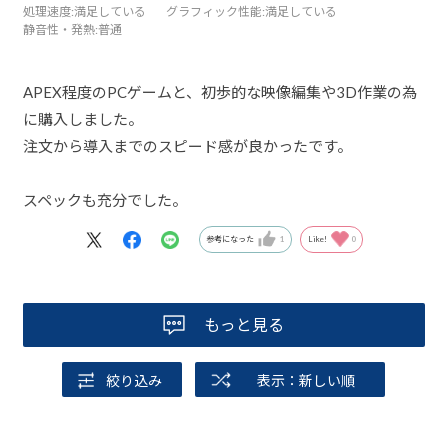
処理速度
:満足している
グラフィック性能
:満足している
静音性・発熱
:普通
APEX程度のPCゲームと、初歩的な映像編集や3D作業の為
に購入しました。
注文から導入までのスピード感が良かったです。
スペックも充分でした。
参考になった
1
Like!
0
もっと見る
絞り込み
表示：新しい順