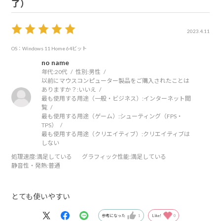
了）
2023.4.11
OS：Windows 11 Home 64ビット
no name
年代:
20代
性別:
男性
以前にマウスコンピューター製品をご購入されたことは
ありますか？:
いいえ
最も使用する用途（一般・ビジネス）:
インターネット閲
覧
最も使用する用途（ゲーム）:
シューティング（FPS・
TPS）
最も使用する用途（クリエイティブ）:
クリエイティブは
しない
処理速度
:満足している
グラフィック性能
:満足している
静音性・発熱
:普通
とても使いやすい
参考になった
1
Like!
0