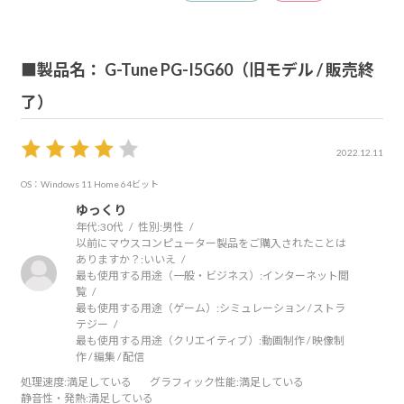
■製品名： G-Tune PG-I5G60（旧モデル / 販売終
了）
2022.12.11
OS：Windows 11 Home 64ビット
ゆっくり
年代:
30代
性別:
男性
以前にマウスコンピューター製品をご購入されたことは
ありますか？:
いいえ
最も使用する用途（一般・ビジネス）:
インターネット閲
覧
最も使用する用途（ゲーム）:
シミュレーション / ストラ
テジー
最も使用する用途（クリエイティブ）:
動画制作 / 映像制
作 / 編集 / 配信
処理速度
:満足している
グラフィック性能
:満足している
静音性・発熱
:満足している