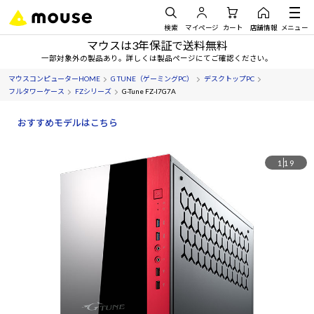
検索
マイページ
カート
店舗情報
メニュー
マウスは3年保証で送料無料
一部対象外の製品あり。詳しくは製品ページにてご確認ください。
マウスコンピューターHOME
G TUNE（ゲーミングPC）
デスクトップPC
フルタワーケース
FZシリーズ
G-Tune FZ-I7G7A
おすすめモデルはこちら
1
19