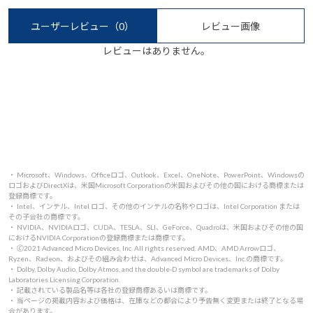
ユーザーレビュー
（0）
レビュー画像
レビューはありません。
・ Microsoft、Windows、Officeロゴ、Outlook、Excel、OneNote、PowerPoint、Windowsの
ロゴおよびDirectXは、米国Microsoft Corporationの米国およびその他の国における商標または
登録商標です。
・ Intel、インテル、Intel ロゴ、その他のインテルの名称やロゴは、Intel Corporation または
その子会社の商標です。
・ NVIDIA、NVIDIAロゴ、CUDA、TESLA、SLI、GeForce、Quadroは、米国およびその他の国
におけるNVIDIA Corporationの登録商標または商標です。
・ 🄫2021 Advanced Micro Devices, Inc. All rights reserved. AMD、AMD Arrowロゴ、
Ryzen、Radeon、およびその組み合わせは、Advanced Micro Devices、Inc.の商標です。
・ Dolby, Dolby Audio, Dolby Atmos, and the double-D symbol are trademarks of Dolby
Laboratories Licensing Corporation.
・ 記載されている製品名等は各社の登録商標あるいは商標です。
・ 当ページの掲載内容および価格は、在庫などの都合により予告無く変更または終了となる場
合があります。