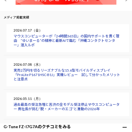
メディア掲載実績
2026.07.17（金）
マウスコンピューターが「24時間365日」の国内サポートを貫く理
由 “ゆいまーる”の精神と最新AIで臨む「沖縄コンタクトセンタ
ー」潜入ルポ
2026.07.08（水）
実売2万円を切るリーズナブルな15.6型モバイルディスプレイ
「ProLite P1671HSC-B1J」実機レビュー 試して分かったメリット
と注意点
2026.05.11（月）
過去最高の受注急増と苦渋の全モデル受注停止――マウスコンピュータ
ー 軣社長が挑む“脱・メーカーのエゴ”と激動の2026年
G-Tune FZ-I7G7Aのクチコミをみる